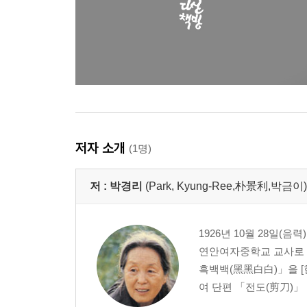
일상
강변길
시인2
차디찬 가슴
우리들의 시간
어디메쯤인가
저자 소개
(1명)
저 :
박경리
(Park, Kyung-Ree,朴景利,박금이)
1926년 10월 28일(
연안여자중학교 교사로 재
흑백백(黑黑白白)」을 [
여 단편 「전도(剪刀)」 