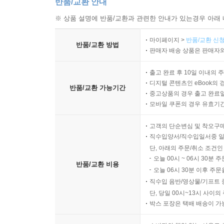
반품/교환 안내
※ 상품 설명에 반품/교환과 관련한 안내가 있는경우 아래 
마이페이지 >
반품/교환 신청
반품/교환 방법
판매자 배송 상품은 판매자와
출고 완료 후 10일 이내의 
디지털 콘텐츠인 eBook의 
반품/교환 가능기간
중고상품의 경우 출고 완료일
모바일 쿠폰의 경우 유효기간(
고객의 단순변심 및 착오구
직수입양서/직수입일서중 일
단, 아래의 주문/취소 조건인
오늘 00시 ~ 06시 30분 
반품/교환 비용
오늘 06시 30분 이후 주문
직수입 음반/영상물/기프트 
단, 당일 00시~13시 사이
박스 포장은 택배 배송이 가