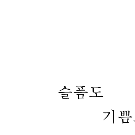
양극
조국
피
생명1
못 떠나는 배
세상
풍경1
문명
토지(土地)
객지
기관사
국토개발
기다림
못 떠난다
거지
비둘기