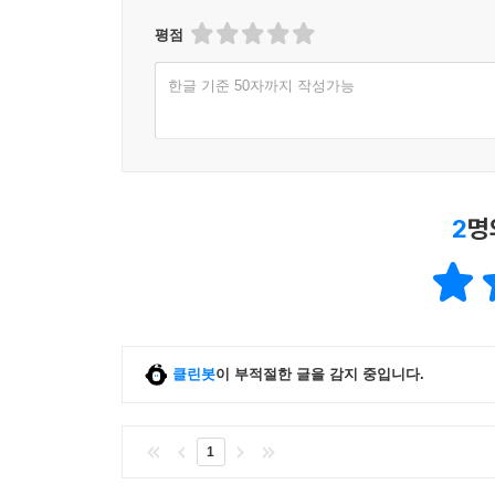
찾아오는 순간 또한 온전히 기록한다.
평점
느티나무에 실려 있는
한글 기준 50자까지 작성가능
앙증스럽고 섬약한 눈꽃들
포근포근한 눈밭에
폭폭 찍혀 있는 고양이 발자국
아아 좋타!
2
명
두 팔을 벌리는데
팔 내리는 순간
쓸쓸해진다
찬란한 눈꽃의 비애
_「눈꽃」 전문
클린봇
이 부적절한 글을 감지 중입니다.
박경리의 시는 무엇보다 진솔하고 담담하다. 화
과장하거나 치유를 강요하지 않으며, 오히려 그 상처
1
중요한 창이 되지만, 그 본질적인 가치는 시 자체