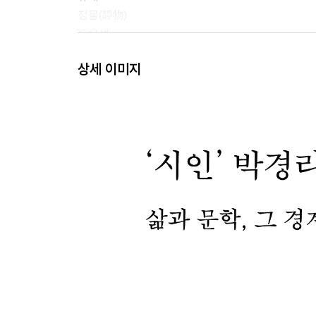
정물(靜物)
도요새
눈먼 말
상세 이미지
옛날
바다울음
여로1
여로2
체념
불행
꿈1
죽음
대보름
씩씩하게
춤
민들레
샤머니즘
견딜 수 없는 것