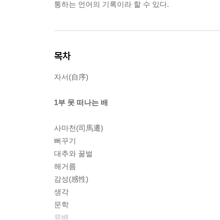
통하는 언어의 기록이라 할 수 있다.
목차
자서(自序)
1부 못 떠나는 배
사마천(司馬遷)
뻐꾸기
대추와 꿀벌
해거름
감성(感性)
생각
문학
유배