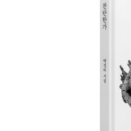
철쭉빛
들고양이들
도시의 고양이들
정릉의 벚나무
신산에 젖은 너이들 자유
기억
생명2백로
매
될 법이나 한 얘긴가
배추
풍경2
살구라는 이름의 고양이
가을
촉루(燭淚)처럼
삶
눈꽃
나그네
시공(時空)