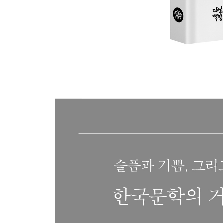
독야청청
밤 중
흐린 날
정글
지샌 밤
저승길
사랑
면무식
한밤
좁은 창문
원작료
신새벽
허상
내 모습
아침
업(業)
시간1