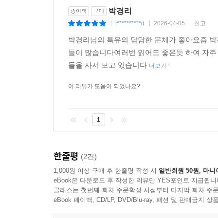
_「배추」에서
박경리
종이책
구매
t**********d
2026-04-05
신고
|
|
|
박경리는 일제강점기와 6.25전쟁이라는 격동의 시
박경리님의 특유의 담담한 문체가 좋아요즘 박
속에서 몰래 시를 쓴다는 것이 유일한 내 자유의 공
들이 많습니다여러번 읽어도 좋은듯 하여 자
들을 사서 보고 있습니다
더보기
남편과 자식의 죽음, 전쟁과 빈곤, 연재 중단과 
고통은 단순한 자기 연민이 아닌, 인간으로서 끝
이 리뷰가 도움이 되었나요?
부서지는 자신을 반복적으로 응시하면서, 그 응시를
묵묵히 견딘다. 그의 시는 독자에게 고통을 부정하
1
그러나 박경리의 시는 고통에 머무는 것만은 아니다
사소한 장면, 생명을 자라나게 하고 또 소멸시키는
한줄평
(2건)
인간적 감응의 가능성을 찾아낸다.
1,000원 이상 구매 후 한줄평 작성 시
일반회원 50원, 마니
eBook은 다운로드 후 작성한 리뷰만 YES포인트 지급됩니
이는 이념이나 이론으로 설명되는 희망과는 다르다. 
클래스는 첫번째 회차 주문확정 시점부터 마지막 회차 주문
속의 고요함, 묵묵히 버티는 존재들, 끝까지 자리를
eBook 페이백, CD/LP, DVD/Blu-ray, 패션 및 판매금
생의 지속이었다. 그는 고통을 외면하지 않고 받