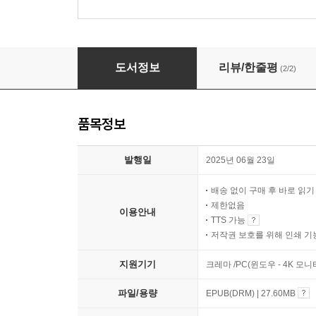
슬픔도 기쁨도 왜 이리 찬란한가
도서정보
리뷰/한줄평
(2/2)
품목정보
발행일
2025년 06월 23일
배송 없이 구매 후 바로 읽
제한없음
이용안내
TTS 가능
저작권 보호를 위해 인쇄 기
지원기기
크레마 /PC(윈도우 - 4K 모
파일/용량
EPUB(DRM) | 27.60MB