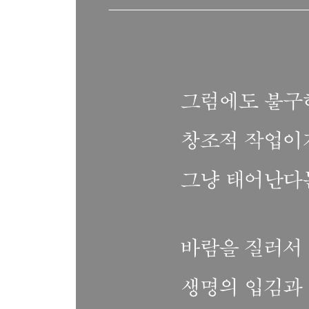
은하수 저쪽까지
꿈2
여숙(旅宿)
의식
축복받은 사람들
역사
오늘은 그런 세월
도깨비들
자유
그렇게들 하지 마라
쓰레기 속에서
문필가
사람1
어떤 인생
지식인
천경자(千鏡子)
도망