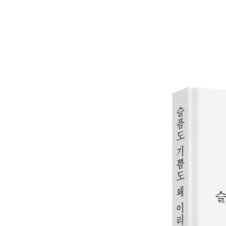
2부 도시의 고양이들
환(幻)
밤배
서문안 고개
미친 사내
그리움
진실
판데목 갯벌
그해 여름1
그해 여름2
그해 여름3
하얀 운동화
돈암동 거리
사막
영주(玲珠) 오는 날 아침
새야