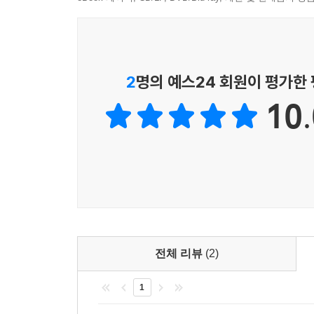
박경리는 1988년에 쓴 「자서(自序)」에서 “견디
좌절과 절망에 대해 진솔하게 토로하며, 시를 통해
붕괴”일지도 모른다고 걱정하기도 했다. 그럼에도 자
2
명의 예스24 회원이 평가한
박경리의 삶과 문학을 지탱하는 불가결한 언어이자
10.
기쁨도 왜 이리 찬란한가』는 고통과 절망의 순간마
박경리의 소설이 한국 현대문학의 지형도를 바꾸었다
기쁨도 왜 이리 찬란한가』에 담긴 시편들은 박
보여주며, 소설에서 대서사로 펼쳐졌던 문제의식이 
새로운 결로 빛난다.
배추의 입김
살아 있는 것의 가냘프고
전체 리뷰
(2)
때론 강한 입김 느끼며
1
기르는 마음 사랑하는 마음
여름 한 철 나는 외롭지 않았다