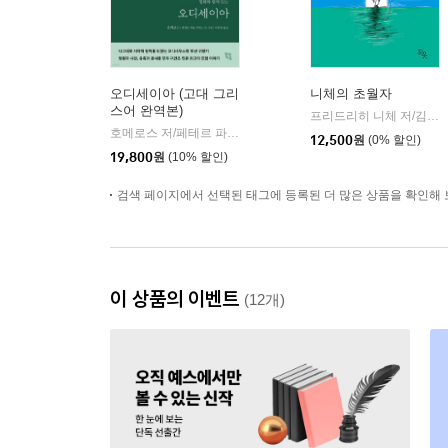
오디세이아 (고대 그리
니체의 초월자
스어 완역본)
프리드리히 니체 저/김철 편역
호메로스 저/페테르 파울 루벤스 그림/박문재 역
현대지성
|
12,500
원
(0% 할인)
19,800
원
(10% 할인)
검색 페이지에서 선택된 태그에 등록된 더 많은 상품을 확인해 
이 상품의 이벤트
(12개)