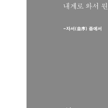
도끼도 되고 의복도 되고
낙원을 꿈꾸며
터널
시인1
세모(歲暮)
닭
우리들의 죄가 아니니라
거미줄 같은 것이 흔들린다
남해 금산사(金山寺)
사람2
3부 우리들의 시간
세상을 만드신 당신께
시간2
새벽
산책