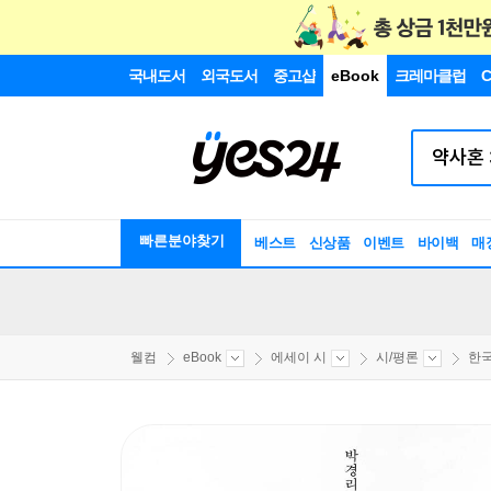
국내도서
외국도서
중고샵
eBook
크레마클럽
C
빠른분야찾기
베스트
신상품
이벤트
바이백
매
웰컴
eBook
에세이 시
시/평론
한국