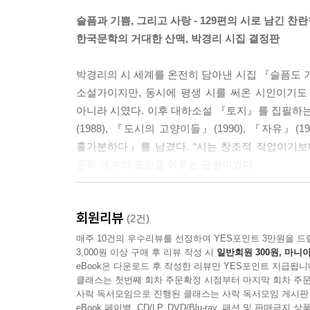
슬픔과 기쁨, 그리고 사랑 - 129편의 시로 남긴 찬
한국문학의 거대한 산맥, 박경리 시집 결정판
박경리의 시 세계를 온전히 담아낸 시집 『슬픔도
소설가이지만, 동시에 평생 시를 써온 시인이기도 
아니라 시였다. 이후 대하소설 『토지』를 집필하는
(1988), 『도시의 고양이들』(1990), 『자유』
홀가분하다』를 남겼다. “시는 창조적 작업이기보
문학 세계의 토양을 이루는 근원이었다.
『슬픔도 기쁨도 왜 이리 찬란한가』는 유고 시를 제
회원리뷰
오류와 누락을 바로잡고, 작가가 생전에 남긴 서
(2건)
다듬고 오늘날의 표기법에 맞게 정리해 박경리 시 
매주 10건의 우수리뷰를 선정하여 YES포인트 3만원을 드
3,000원 이상 구매 후 리뷰 작성 시
일반회원 300원, 마니아
eBook은 다운로드 후 작성한 리뷰만 YES포인트 지급됩니
“시는 창조적 작업이기보다 그냥 태어난다는 느낌
클래스는 첫번째 회차 주문확정 시점부터 마지막 회차 주문
『토지』 너머, 박경리의 가장 내밀한 자서전
사락 독서모임으로 진행된 클래스는 사락 독서모임 게시판
고통과 희망을 담아낸 진실한 언어들
eBook 페이백, CD/LP, DVD/Blu-ray, 패션 및 판매금