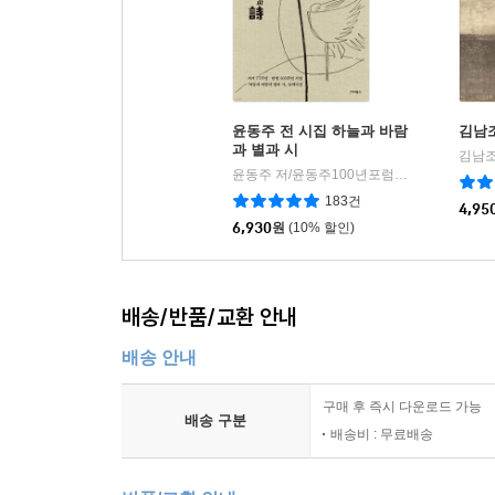
윤동주 전 시집 하늘과 바람
김남조
과 별과 시
김남조
윤동주 저/윤동주100년포럼 편
스타북스
|
183건
4,95
6,930
원
(10% 할인)
배송/반품/교환 안내
배송 안내
구매 후 즉시 다운로드 가능
배송 구분
배송비 : 무료배송