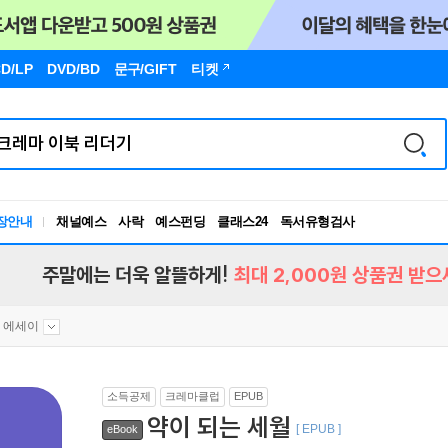
D/LP
DVD/BD
문구
/GIFT
티켓
독서유형검사
장안내
채널예스
사락
예스펀딩
클래스24
RBTI Lab
독서유형검사
주말에는 더욱 알뜰하게!
최대 2,000원 상품권 받으
 에세이
소득공제
크레마클럽
EPUB
약이 되는 세월
[ EPUB ]
eBook