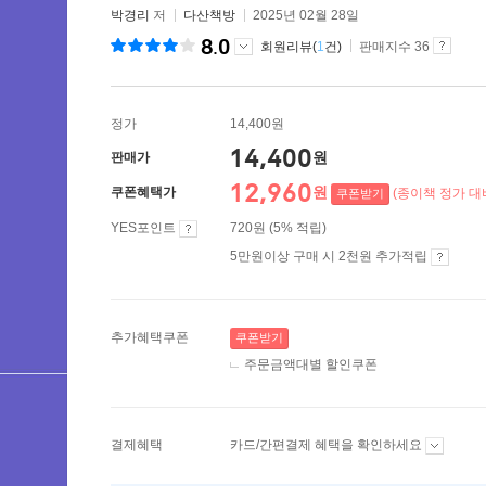
박경리
저
다산책방
2025년 02월 28일
8.0
회원리뷰(
1
건)
판매지수 36
정가
14,400원
14,400
원
판매가
12,960
원
쿠폰혜택가
(종이책 정가 대비
쿠폰받기
YES포인트
720원 (5% 적립)
5만원이상 구매 시 2천원 추가적립
추가혜택쿠폰
쿠폰받기
주문금액대별 할인쿠폰
결제혜택
카드/간편결제 혜택을 확인하세요