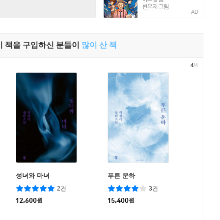
AD
이 책을 구입하신 분들이
많이 산 책
4
/4
성녀와 마녀
푸른 운하
2건
3건
12,600
원
15,400
원