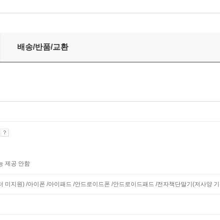
배송/반품/교환
기
능 제공 안함
니터 미지원) /아이폰 /아이패드 /안드로이드폰 /안드로이드패드 /전자책단말기(저사양 기기 