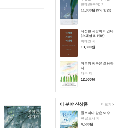
반혜린(뿍이) 저
11,030
원
(9% 할인)
다정한 사람이 이긴다
(스페셜 리커버)
이해인 저
13,300
원
어른의 행복은 조용하
다
태수 저
12,500
원
이 분야 신상품
더보기
플로리다 같은 여수
AI 글로사 저
4,500
원