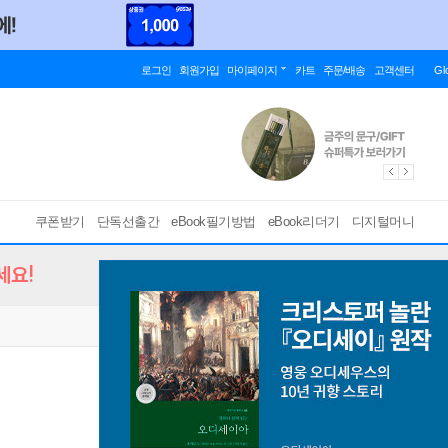
로그인
회원가입
마이페이지
카트
주문/배송
고객센터
Gl
쿠폰받기
단독선출간
eBook필기방법
eBook리더기
디지털머니
세요!