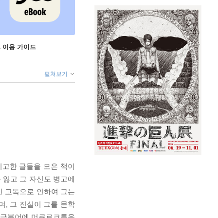
ok 이용 가이드
펼쳐보기
기고한 글들을 모은 책이
을 잃고 그 자신도 병고에
킨 고독으로 인하여 그는
, 그 진실이 그를 문학
는 금붕어에 머큐로크롬을