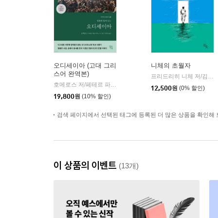
오디세이아 (고대 그리
니체의 초월자
스어 완역본)
프리드리히 니체 저/김철 편역
호메로스 저/페테르 파울 루벤스 그림/박문재 역
현대지성
|
12,500
원
(0% 할인)
19,800
원
(10% 할인)
검색 페이지에서 선택된 태그에 등록된 더 많은 상품을 확인해 
이 상품의 이벤트
(13개)