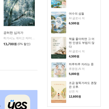
여수의 섬들
AI 글로사 저
6,500
원
공허한 십자가
k)
히가시노 게이고 저/이선희 역
자음과모음
|
책을 좋아하면 그 어
떤 인생도 부럽지 않
13,700
원
(0% 할인)
다
AI 글로사 저
4,500
원
하루하루 자라는 중
류원영,AI 저
5,000
원
조금 절뚝거려도 괜찮
은 오후.
선연 저
12,600
원