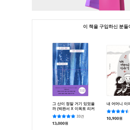
이 책을 구입하신 분
그 산이 정말 거기 있었을
내 어머니 이
까 (박완서 X 이옥토 리커
버 특별판))
33건
10,900
원
13,000
원