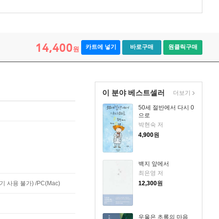
14,400
카트에 넣기
바로구매
원클릭구매
원
이 분야 베스트셀러
더보기
50세 절반에서 다시 0
으로
박현숙 저
4,900
원
백지 앞에서
최은영 저
사용 불가) /PC(Mac)
12,300
원
우울은 초록의 마음