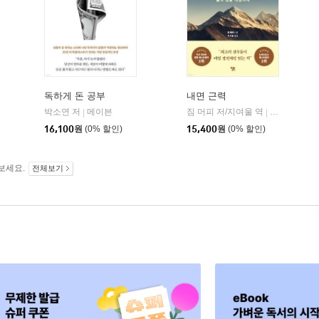
독하게 돈 공부
내면 근력
히읏
박소연 저
메이븐
짐 머피 저/지여울 역
윌북(willboo
|
|
|
16,100
원
(0% 할인)
15,400
원
(0% 할인)
보세요.
전체보기