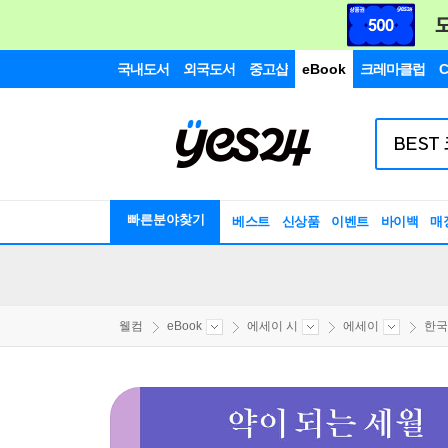
국내도서
외국도서
중고샵
eBook
크레마클럽
C
빠른분야찾기
베스트
신상품
이벤트
바이백
매
웰컴
eBook
에세이 시
에세이
한국