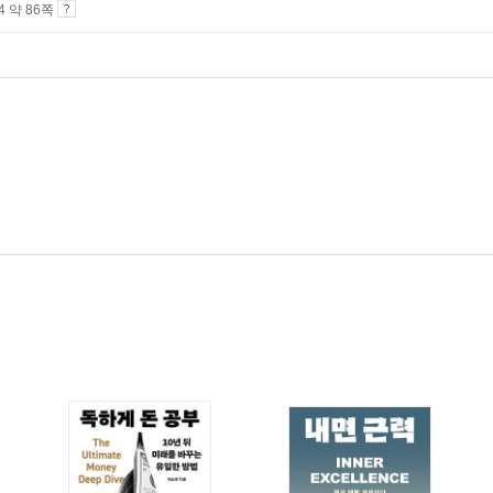
A4 약 86쪽