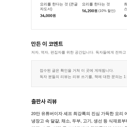
요리를 한다는 것 (큰글
요리를 한다는 것
최
자도서)
스
16,200
원
(10% 할인)
요리를 한다는 것
34,000
원
4
1 조림
2 생선회
3 구이
만든 이 코멘트
4 찜
저자, 역자, 편집자를 위한 공간입니다. 독자들에게 전하고
5 육수
6 튀김
접수된 글은 확인을 거쳐 이 곳에 게재됩니다.
7 밑손질
독자 분들의 리뷰는 리뷰 쓰기를, 책에 대한 문의는 1:
8 칼
9 그릇과 도구들
10 메뉴 개발하기
출판사 리뷰
11 나의 요리
20만 유튜버이자 셰프 최강록의 진심 가득한 요리 
식당을 한다는 것
냉장고 속 달걀, 채소, 두부, 고기, 생선 등 식재료부