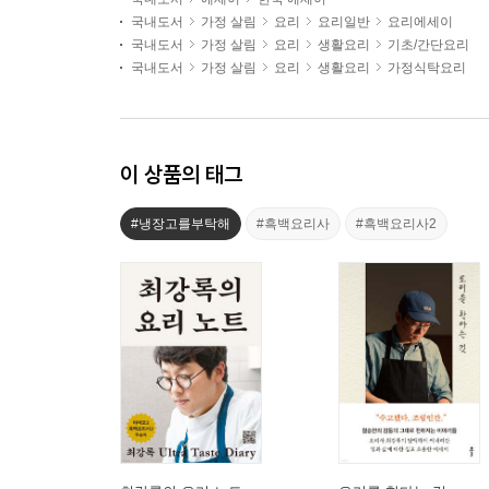
국내도서
가정 살림
요리
요리일반
요리에세이
국내도서
가정 살림
요리
생활요리
기초/간단요리
국내도서
가정 살림
요리
생활요리
가정식탁요리
이 상품의 태그
#냉장고를부탁해
#흑백요리사
#흑백요리사2