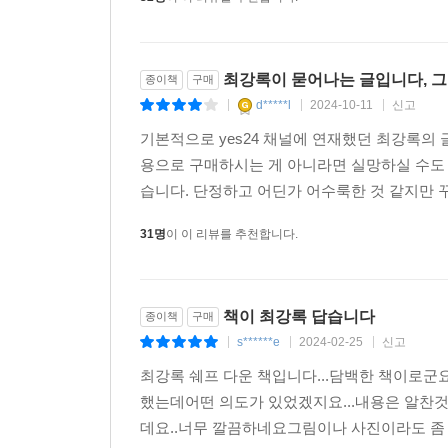
최강록이 묻어나는 글입니다, 그런
종이책
구매
d*****l
2024-10-11
신고
|
|
|
기본적으로 yes24 채널에 연재했던 최강록의 
용으로 구매하시는 게 아니라면 실망하실 수도 
습니다. 단정하고 어딘가 어수룩한 것 같지만 꾸
31명
이 이 리뷰를 추천합니다.
책이 최강록 답습니다
종이책
구매
s******e
2024-02-25
신고
|
|
|
최강록 쉐프 다운 책입니다...담백한 책이로군
했는데어떤 의도가 있었겠지요...내용은 알찬것
데요..너무 깔끔하네요그림이나 사진이라도 좀 