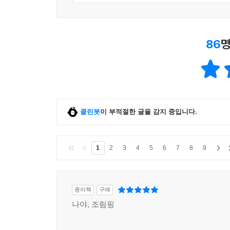
86
명
클린봇
이 부적절한 글을 감지 중입니다.
1
2
3
4
5
6
7
8
9
종이책
구매
나야, 조림핑