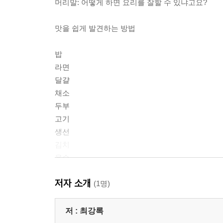
머리말: 어떻게 하면 요리를 잘할 수 있냐고요?
맛을 쉽게 발견하는 방법
밥
라면
달걀
채소
두부
고기
생선
김치
육수
기름
저자 소개
소금과 설탕
(1명)
간장과 된장
식초와 미림
저 :
최강록