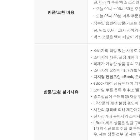
단, 아래의 주문/취소 조건인
오늘 00시 ~ 06시 30분 
반품/교환 비용
오늘 06시 30분 이후 주문
직수입 음반/영상물/기프트 
단, 당일 00시~13시 사이
박스 포장은 택배 배송이 가
소비자의 책임 있는 사유로 
소비자의 사용, 포장 개봉에 
복제가 가능한 상품 등의 포장을 
소비자의 요청에 따라 개별
디지털 컨텐츠인 eBook, 
eBook 대여 상품은 대여 기
모바일 쿠폰 등록 후 취소/환
반품/교환 불가사유
중고상품이 구매확정(자동 
LP상품의 재생 불량 원인이 기
시간의 경과에 의해 재판매가
전자상거래 등에서의 소비자
eBook 세트 상품은 일괄 
1개의 상품으로 취급 및 판매
우, 세트 상품 전부 및 세트