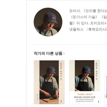
부록: 냉장고 청소
요리사. 《요리를 한다
《돈가스의 기술》 《칼의
『요리를 한다는 것』
활》이 있다. 츠지조리
프롤로그
넷플릭스 〈흑백요리사2
음식이라는 것
1 먹는다는 것
작가의 다른 상품
2 면식인생 - 라면
3 면식인생 - 우동, 짜장면, 짬뽕
4 면식인생 - 메밀면
5 술
6 평범한 날 특별한 음식
7 특별한 날 평범한 음식
8 가족과의 외식
9 혼자 먹는다는 것
10 맛이라는 기억