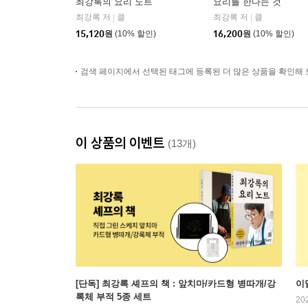
최강록의 요리 노트
요리를 한다는 것
최강록 저
클
최강록 저
클
|
|
15,120
원
(10% 할인)
16,200
원
(10% 할인)
검색 페이지에서 선택된 태그에 등록된 더 많은 상품을 확인해 
이 상품의 이벤트
(13개)
[단독] 최강록 셰프의 책 : 앞치마/카드형 병따개/강
이
록체 부적 5종 세트
20