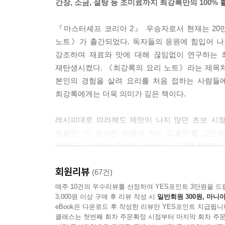
간장, 소금, 설탕 등 조미료까지 최강록만의 100%
1 출근
2 장보기
『마스터셰프 코리아 2』 우승자로서 현재는 20
3 재료 밑손질
노트》가 출간되었다. 독자들의 응원에 힘입어 나온
4 점심 식사와 오후 시간
강조하며 재료와 맛에 대해 끊임없이 연구하는 
5 손님 맞기
재탄생시켰다. 《최강록의 요리 노트》라는 제목처럼,
6 메뉴
본인의 경험을 살려 요리를 처음 접하는 사람들
7 영업 시간
최강록에게는 더욱 의미가 깊은 책이다.
8 마감
9 퇴근
레시피대로 따라해도 제맛이 나지 않던 초보 시절
10 식당 네오
했을까’ ‘이 음식은 어째서 맛이 있을까’를 고민
11 나의 식당
알아두고, 귀찮은 과정을 감수하고, 도구를 활용하고
요리사로 산다는 것
회원리뷰
달걀은 몇 분 삶아야 하는지, 채소를 아삭하게 
(67건)
무엇인지 등 재료가 가진 맛을 제대로 이끌어낼 수 
매주 10건의 우수리뷰를 선정하여 YES포인트 3만원을 드
1 요리사의 재능 - 요리사를 꿈꾸는 사람들에게
3,000원 이상 구매 후 리뷰 작성 시
일반회원 300원, 마니아
등의 기본 조미료에 대한 설명도 빠뜨리지 않았다.
2 요리사 되기
eBook은 다운로드 후 작성한 리뷰만 YES포인트 지급됩니
담았다. 실제로 이 레시피를 따라해보면, 그가 맛
3 걱정, 걱정, 걱정
클래스는 첫번째 회차 주문확정 시점부터 마지막 회차 주문
요리 팁들을 챙기다보면 어느새 요리에 대한 본인만의