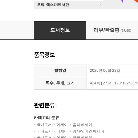
오직, 예스24에서만
요리를 한다는 것 + 최강록의 요리 노트 세트
도서정보
리뷰/한줄평
(67/90)
품목정보
발행일
2025년 06월 23일
쪽수, 무게, 크기
424쪽 | 272g | 128*182*33
관련분류
카테고리 분류
국내도서
에세이
음식 에세이
국내도서
에세이
명사/연예인 에세이
국내도서
에세이
한국 에세이