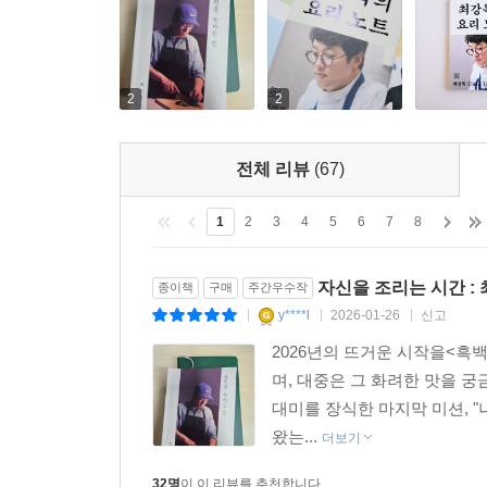
2
2
전체 리뷰
(67)
1
2
3
4
5
6
7
8
자신을 조리는 시간 :
종이책
구매
주간우수작
y****l
2026-01-26
신고
|
|
|
2026년의 뜨거운 시작을<흑
며, 대중은 그 화려한 맛을 
대미를 장식한 마지막 미션, 
왔는...
더보기
32명
이 이 리뷰를 추천합니다.