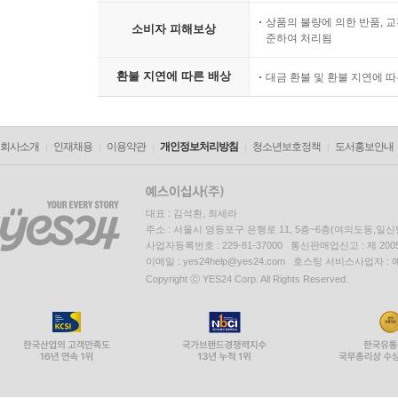
상품의 불량에 의한 반품, 교
소비자 피해보상
준하여 처리됨
환불 지연에 따른 배상
대금 환불 및 환불 지연에 
회사소개
인재채용
이용약관
개인정보처리방침
청소년보호정책
도서홍보안내
대표 : 김석환, 최세라
주소 : 서울시 영등포구 은행로 11, 5층~6층(여의도동,일신
사업자등록번호 : 229-81-37000 통신판매업신고 : 제 200
이메일 : yes24help@yes24.com 호스팅 서비스사업자 :
Copyright ⓒ YES24 Corp. All Rights Reserved.