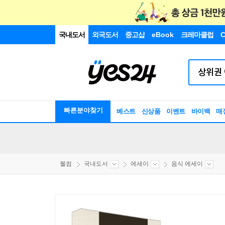
국내도서
외국도서
중고샵
eBook
크레마클럽
C
빠른분야찾기
베스트
신상품
이벤트
바이백
매
웰컴
국내도서
에세이
음식 에세이