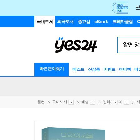
국내도서
외국도서
중고샵
eBook
크레마클럽
C
빠른분야찾기
베스트
신상품
이벤트
바이백
매
웰컴
국내도서
예술
영화/드라마
시