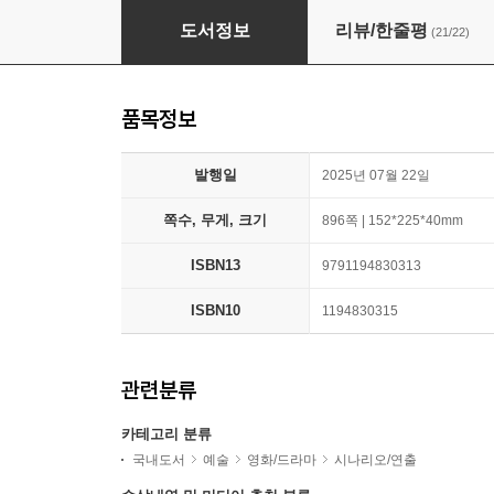
미지의 서울 대본집 세트
도서정보
리뷰/한줄평
(21/22)
품목정보
발행일
2025년 07월 22일
쪽수, 무게, 크기
896쪽 | 152*225*40mm
ISBN13
9791194830313
ISBN10
1194830315
관련분류
카테고리 분류
국내도서
예술
영화/드라마
시나리오/연출