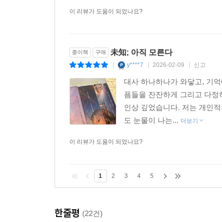
이 리뷰가 도움이 되었나요?
未知; 아직 모른다
종이책
구매
y****7
2026-02-09
신고
|
|
|
대사 하나하나가 와닿고, 기억
픔들을 잔잔하게 그리고 다정
인상 깊었습니다. 저는 개인적
도 눈물이 나는...
더보기
이 리뷰가 도움이 되었나요?
1
2
3
4
5
한줄평
(22건)