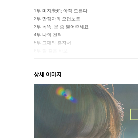
1부 미지未知; 아직 모른다
2부 만점자의 오답노트
3부 똑똑, 문 좀 열어주세요
4부 나의 천적
5부 그대와 혼자서
6부 달 같은 바보
비하인드
상세 이미지
별책부록
대본 코멘터리
[2권]
작가의 말
기획의도