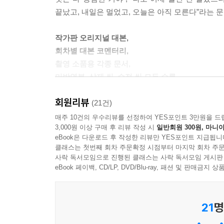
끝났고, 내일은 멀었고, 오늘은 아직 모른다”라는 
작가판 오리지널 대본,
회차별 대본 코멘터리,
촬영 소품용 각종 문서,
미방영분, 삭제 씬, 수정 씬 모두 수록
회원리뷰
《미지의 서울》 대본집은 그런 작가의 의도를 온전히
(21건)
잡히지 않은 연출 지문까지 포함되어 단순한 드라마
매주 10건의 우수리뷰를 선정하여 YES포인트 3만원을 드
3,000원 이상 구매 후 리뷰 작성 시
일반회원 300원, 마니아
[미지의 서울]전 회차 대본은 물론 미방영분, 수정
eBook은 다운로드 후 작성한 리뷰만 YES포인트 지급됩니
팬을 위한 알찬 구성으로 완성되었다. 불확실한 
클래스는 첫번째 회차 주문확정 시점부터 마지막 회차 주문
이야기가 될 것이다.
사락 독서모임으로 진행된 클래스는 사락 독서모임 게시판
eBook 페이백, CD/LP, DVD/Blu-ray, 패션 및 판매금
21
명