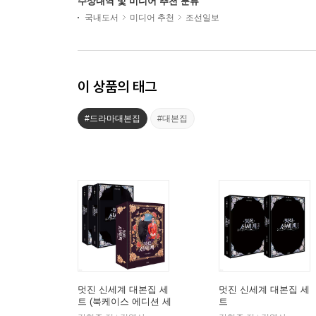
수상내역 및 미디어 추천 분류
국내도서
미디어 추천
조선일보
이 상품의 태그
#드라마대본집
#대본집
멋진 신세계 대본집 세
멋진 신세계 대본집 세
트 (북케이스 에디션 세
트
트)