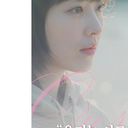
7부 나무 속 아이
8부 이상한 하나
9부 다시, 그곳으로
10부 당신을 읽는 시간
11부 그 문장의 끝에서
12부 마지막 첫 페이지
부록
비하인드
대본 코멘터리