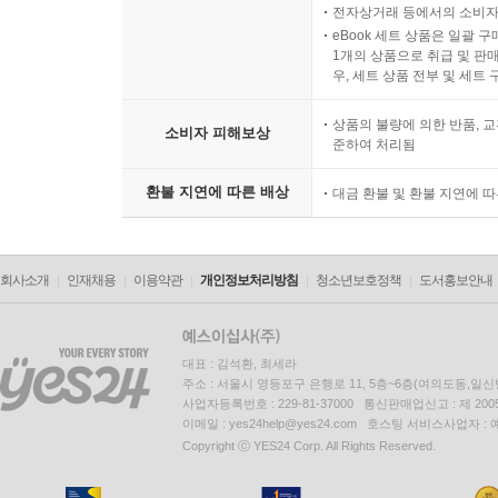
전자상거래 등에서의 소비자
eBook 세트 상품은 일괄 
1개의 상품으로 취급 및 판매
우, 세트 상품 전부 및 세트
상품의 불량에 의한 반품, 교
소비자 피해보상
준하여 처리됨
환불 지연에 따른 배상
대금 환불 및 환불 지연에 
회사소개
인재채용
이용약관
개인정보처리방침
청소년보호정책
도서홍보안내
대표 : 김석환, 최세라
주소 : 서울시 영등포구 은행로 11, 5층~6층(여의도동,일신
사업자등록번호 : 229-81-37000 통신판매업신고 : 제 200
이메일 : yes24help@yes24.com 호스팅 서비스사업자 :
Copyright ⓒ YES24 Corp. All Rights Reserved.