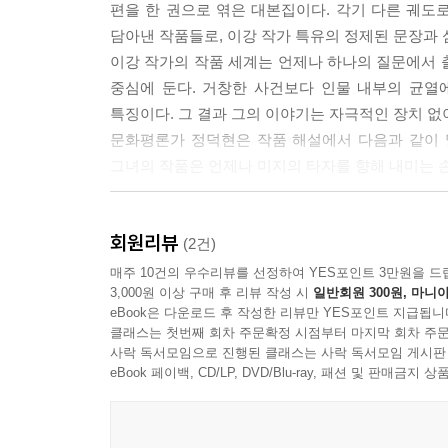
편을 한 권으로 엮은 대본집이다. 각기 다른 궤
마치… (손목 배터리 잔량 보이며) 지금 우리들처럼
담아낸 작품들로, 이강 작가 특유의 정제된 문장과 
은 태어날 때부터 죽을 걸 알고 있었어. 그런데도 
이강 작가의 작품 세계는 언제나 하나의 질문에서 
중심에 둔다. 거창한 사건보다 인물 내부의 균열
--- p.173
특징이다. 그 결과 그의 이야기는 자극적인 장치 없
문화평론가 정덕현은 작품 해설에서 다음과 같이 말
그녀의 작품은 언제나 미지의 타자를 향해 내미는 손
닿는다는 것은, 가장 가까우면서도
회원리뷰
가장 어려운 일
(2건)
매주 10건의 우수리뷰를 선정하여 YES포인트 3만원을 드
3,000원 이상 구매 후 리뷰 작성 시
일반회원 300원, 마니아
이러한 이강 작가 서사의 출발점을 확인할 수 있
eBook은 다운로드 후 작성한 리뷰만 YES포인트 지급됩니
지금의 이강이 구축해 온 작품의 원형을 확인할 
클래스는 첫번째 회차 주문확정 시점부터 마지막 회차 주문
〈다르게 운다〉 외 ‘사는 집’에 관한 가장 현실적
사락 독서모임으로 진행된 클래스는 사락 독서모임 게시판
먼 춤〉이 포함되었다.
eBook 페이백, CD/LP, DVD/Blu-ray, 패션 및 판매금
이후 〈오월의 청춘〉, 〈미지의 서울〉로 이어
직접적으로 확인할 수 있다. 사람은 각자의 상처