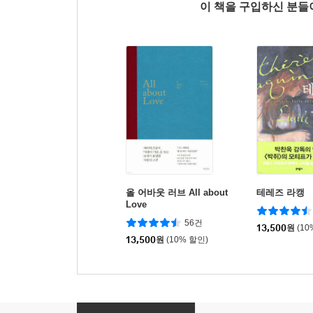
이 책을 구입하신 분
올 어바웃 러브 All about
테레즈 라캥
Love
56건
13,500
원
(10
13,500
원
(10% 할인)