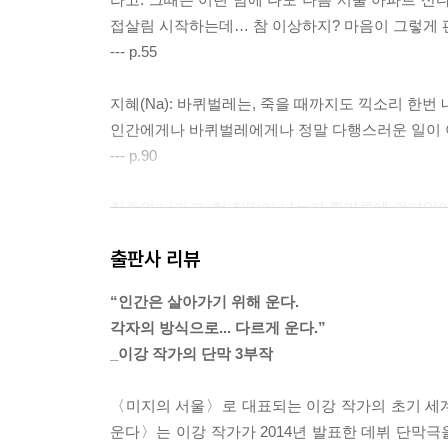
접살림 시작하는데… 참 이상하지? 마음이 그렇게 편할
--- p.55
지혜(Na): 바퀴벌레는, 죽을 때까지도 끽소리 한번 
인간에게나 바퀴벌레에게나 정말 다행스러운 일이 아
--- p.90
집주인 나가고, 현 진땀이 나는지 툇마루에 걸터앉
그제야 집 안 풍경을 찬찬히 살피는 현.
출판사 리뷰
일부러 덜 잠근 듯 물이 졸졸 흐르는 수도꼭지와 활짝
현을 잔뜩 경계하는 염소(개), 하얀 털이 때로 꼬질
“인간은 살아가기 위해 운다.
자신의 발밑을 내려다보면, 파랑의 오래된 운동화 몇
각자의 방식으로... 다르게 운다.”
괜히 기분이 이상해지는지, 툇마루에서 벌떡 일어나
_이강 작가의 단막 3부작
몇 걸음 물러서서 불 꺼진 파랑의 집 안을 생경하게
--- p.165
〈미지의 서울〉로 대표되는 이강 작가의 초기 세계
운다〉는 이강 작가가 2014년 발표한 데뷔 단막극
소장: (불 옮겨붙여 주며) 그래, 촛불이야. 인류는 