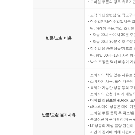
모바일 쿠폰의 경우 유효기간(
고객의 단순변심 및 착오구
직수입양서/직수입일서중 일
단, 아래의 주문/취소 조건인
오늘 00시 ~ 06시 30분 
반품/교환 비용
오늘 06시 30분 이후 주문
직수입 음반/영상물/기프트 
단, 당일 00시~13시 사이
박스 포장은 택배 배송이 가
소비자의 책임 있는 사유로 
소비자의 사용, 포장 개봉에 
복제가 가능한 상품 등의 포장을 
소비자의 요청에 따라 개별
디지털 컨텐츠인 eBook, 
eBook 대여 상품은 대여 기
모바일 쿠폰 등록 후 취소/환
반품/교환 불가사유
중고상품이 구매확정(자동 
LP상품의 재생 불량 원인이 기
시간의 경과에 의해 재판매가