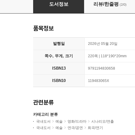
다르게 운다
도서정보
리뷰/한줄평
(2/0)
품목정보
발행일
2026년 05월 20일
쪽수, 무게, 크기
220쪽 | 118*190*20mm
ISBN13
9791194830658
ISBN10
119483065X
관련분류
카테고리 분류
국내도서
예술
영화/드라마
시나리오/연출
국내도서
예술
연극/공연
희곡/연기