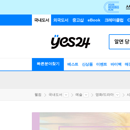
국내도서
외국도서
중고샵
eBook
크레마클럽
C
빠른분야찾기
베스트
신상품
이벤트
바이백
매
웰컴
국내도서
예술
영화/드라마
시