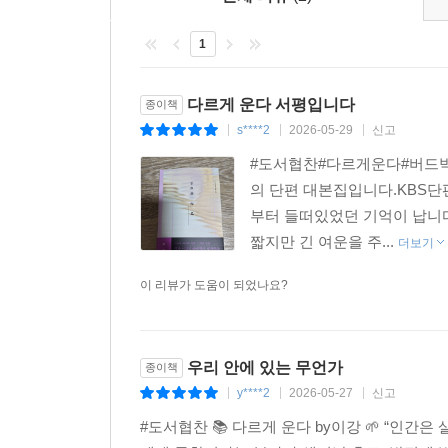
1
다르게 운다 서평입니다
종이책
s****2
2026-05-29
신고
|
|
|
#도서협찬#다르게운다#버드
의 단편 대본집입니다.KBS단
부터 들떠있었던 기억이 납니다
짧지만 긴 여운을 주...
더보기
이 리뷰가 도움이 되었나요?
우리 안에 있는 무언가
종이책
y****2
2026-05-27
신고
|
|
|
#도서협찬 📚 다르게 운다 by이강 🌱 “인간은