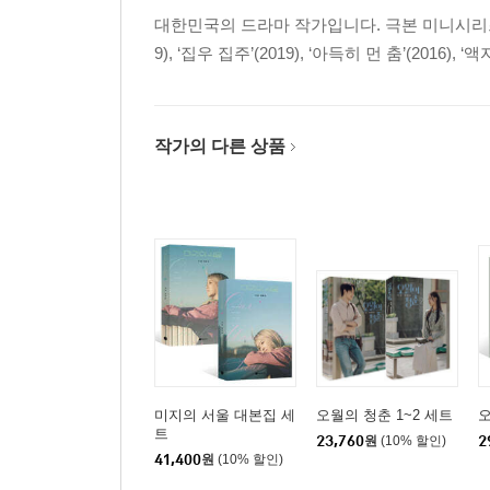
대한민국의 드라마 작가입니다. 극본 미니시리즈 <미
9), ‘집우 집주’(2019), ‘아득히 먼 춤’(2016),
작가의 다른 상품
미지의 서울 대본집 세
오월의 청춘 1~2 세트
오
트
23,760
원
(10% 할인)
2
41,400
원
(10% 할인)