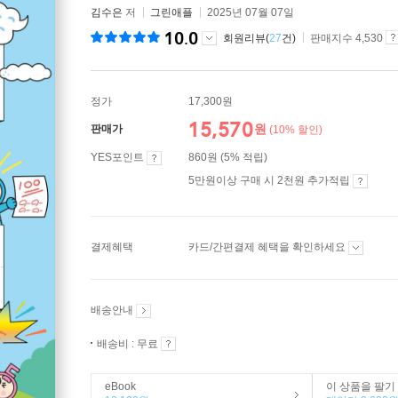
김수은
저
그린애플
2025년 07월 07일
10.0
회원리뷰(
27
건)
판매지수 4,530
정가
17,300원
15,570
원
판매가
(10% 할인)
YES포인트
860원 (5% 적립)
5만원이상 구매 시 2천원 추가적립
결제혜택
카드/간편결제 혜택을 확인하세요
배송안내
배송비 : 무료
eBook
이 상품을 팔기