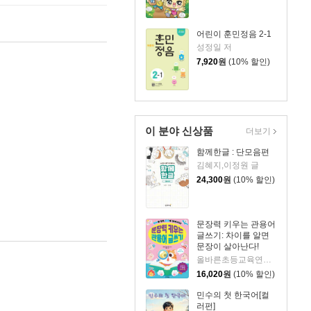
어린이 훈민정음 2-1
성정일 저
7,920
원
(10% 할인)
이 분야 신상품
더보기
함께한글 : 단모음편
김혜지,이정원 글
24,300
원
(10% 할인)
문장력 키우는 관용어
글쓰기: 차이를 알면
문장이 살아난다!
올바른초등교육연구소 글
16,020
원
(10% 할인)
민수의 첫 한국어[컬
러펀]