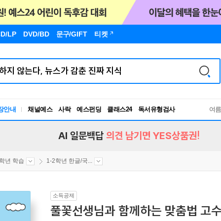
D/LP
DVD/BD
문구
/GIFT
티켓
장안내
채널예스
사락
예스펀딩
클래스24
독서유형검사
여
RBTI Lab
독서유형검사
AI 일문백답
의견 남기면 YES상품권!
2학년 학습
1-2학년 한글/국...
소득공제
풀꽃선생님과 함께하는 맞춤법 고수