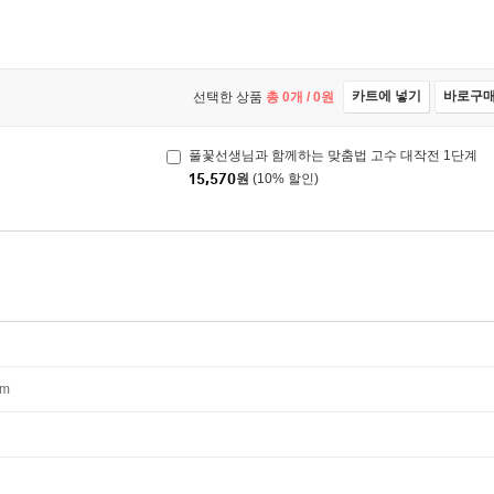
카트에 넣기
바로구
선택한 상품
총
0
개 /
0
원
풀꽃선생님과 함께하는 맞춤법 고수 대작전 1단계
15,570
원
(10% 할인)
mm