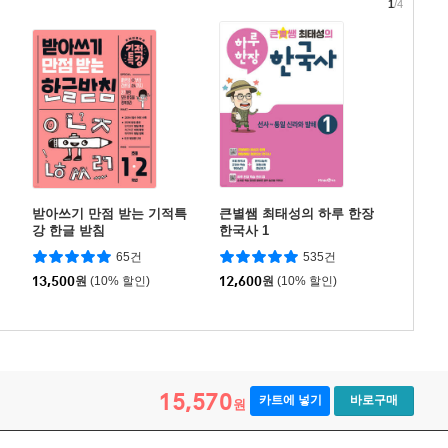
1
/4
받아쓰기 만점 받는 기적특
큰별쌤 최태성의 하루 한장
강 한글 받침
한국사 1
65건
535건
13,500
원
(10% 할인)
12,600
원
(10% 할인)
15,570
카트에 넣기
바로구매
원