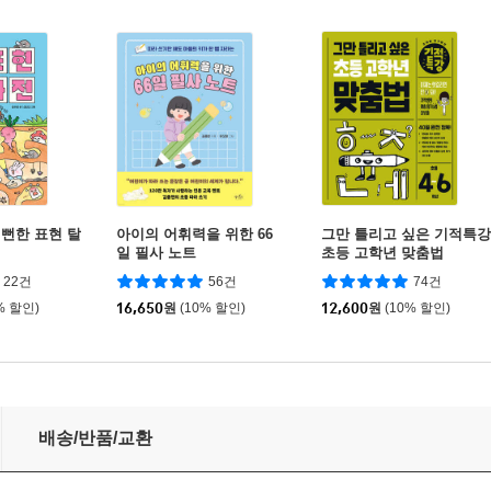
뻔한 표현 탈
아이의 어휘력을 위한 66
그만 틀리고 싶은 기적특강
일 필사 노트
초등 고학년 맞춤법
22건
56건
74건
% 할인)
16,650
원
(10% 할인)
12,600
원
(10% 할인)
계
배송/반품/교환