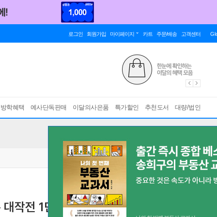
로그인
회원가입
마이페이지
카트
주문/배송
고객센터
Gl
름방학혜택
예사단독판매
이달의사은품
특가할인
추천도서
대량/법인
 대작전 1단계