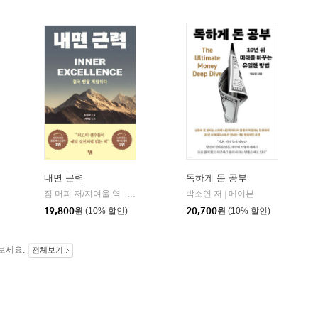
내면 근력
독하게 돈 공부
짐 머피 저/지여울 역
현대지성
윌북(willbook)
박소연 저
메이븐
|
|
|
19,800
원
(10% 할인)
20,700
원
(10% 할인)
보세요.
전체보기