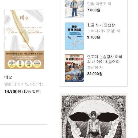
탄땀,이권우 저
7,600
원
한글 쓰기 연습장
노마디아(이주영) 저
9,700
원
연고대 논술강사 아빠
의 내 아이 초등어휘
홍성봉 저
22,000
원
테오
앨런 레비 저/노지양 역
오팬하우스
|
18,900
원
(10% 할인)