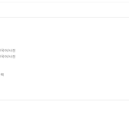
글/국어/사전
글/국어/사전
휘력