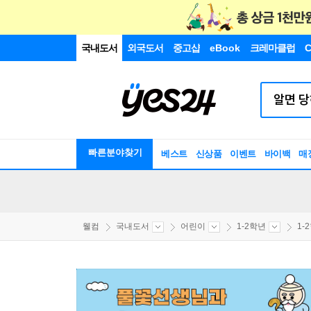
국내도서
외국도서
중고샵
eBook
크레마클럽
C
빠른분야찾기
베스트
신상품
이벤트
바이백
매
웰컴
국내도서
어린이
1-2학년
1-