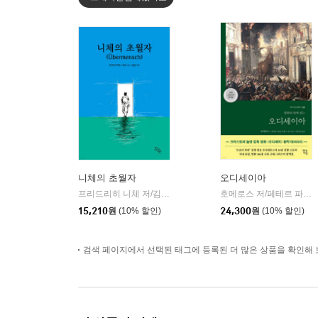
니체의 초월자
오디세이아
프리드리히 니체 저/김철 편역
히읏
호메로스 저/페테르 파울 루벤스 그림/박문재 역
|
15,210
원
(10% 할인)
24,300
원
(10% 할인)
검색 페이지에서 선택된 태그에 등록된 더 많은 상품을 확인해 