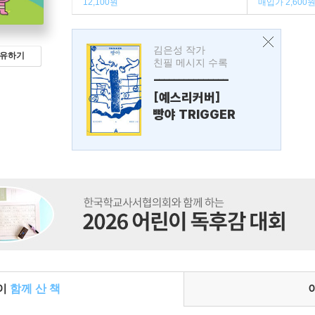
12,100원
매입가 2,600
김은성 작가
유하기
친필 메시지 수록
---------------
[예스리커버]
빵야 TRIGGER
들이
함께 산 책