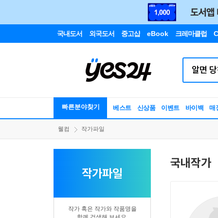
국내도서
외국도서
중고샵
eBook
크레마클럽
C
빠른분야찾기
베스트
신상품
이벤트
바이백
매
웰컴
작가파일
국내작가
작가파일
작가 혹은 작가와 작품명을
함께 검색해 보세요.