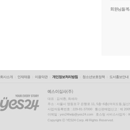
회원님들께
회사소개
인재채용
이용약관
개인정보처리방침
청소년보호정책
도서홍보안내
대표 : 김석환, 최세라
주소 : 서울시 영등포구 은행로 11, 5층~6층(여의도동,일신
사업자등록번호 : 229-81-37000 통신판매업신고 : 제 200
이메일 : yes24help@yes24.com 호스팅 서비스사업자 :
Copyright ⓒ YES24 Corp. All Rights Reserved.