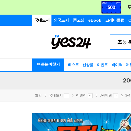
국내도서
외국도서
중고샵
eBook
크레마클럽
C
빠른분야찾기
베스트
신상품
이벤트
바이백
매
20
웰컴
국내도서
어린이
3-4학년
3-