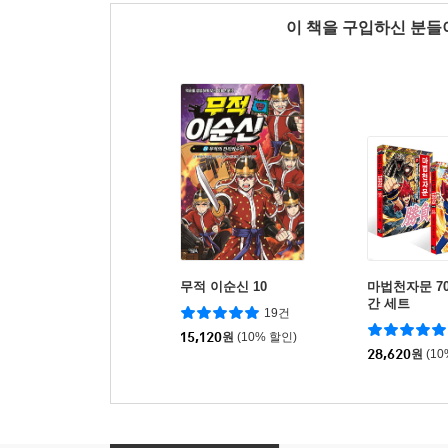
이 책을 구입하신 분
무적 이순신 10
마법천자문 70
간 세트
19건
15,120
원
(10% 할인)
28,620
원
(1