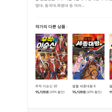
명대, 동국대,목원대 등 여러...
작가의 다른 상품
무적 이순신 10
열혈 세종대왕 6
열
15,120
원
(10% 할인)
15,120
원
(10% 할인)
1