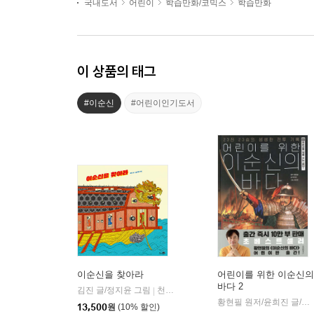
국내도서
어린이
학습만화/코믹스
학습만화
이 상품의 태그
#이순신
#어린이인기도서
이순신을 찾아라
어린이를 위한 이순신의
바다 2
김진 글/정지윤 그림
천개의바람
|
황현필 원저/윤희진 글/최민준 그림
13,500
원
(10% 할인)