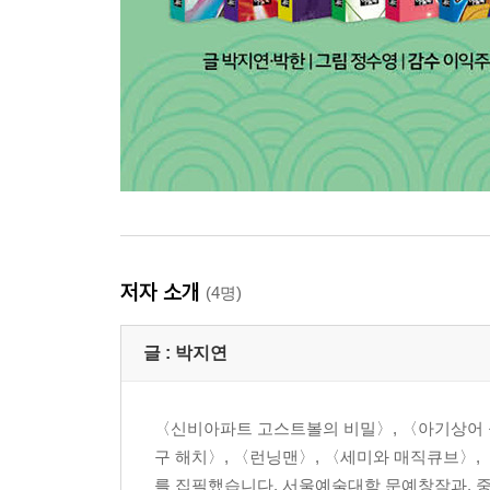
저자 소개
(4명)
글 :
박지연
〈신비아파트 고스트볼의 비밀〉, 〈아기상어 올
구 해치〉, 〈런닝맨〉, 〈세미와 매직큐브〉,
를 집필했습니다. 서울예술대학 문예창작과, 