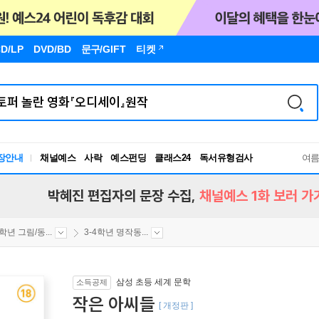
D/LP
DVD/BD
문구
/GIFT
티켓
장안내
채널예스
사락
예스펀딩
클래스24
독서유형검사
여
RBTI Lab
독서유형검사
박혜진 편집자의 문장 수집,
채널예스 1화 보러 가
4학년 그림/동...
3-4학년 명작동...
삼성 초등 세계 문학
소득공제
작은 아씨들
[ 개정판 ]