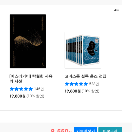
4
/4
[예스리커버] 탁월한 사유
코너스톤 셜록 홈즈 전집
의 시선
528건
146건
19,800
원
(10% 할인)
19,800
원
(10% 할인)
8,550
카트에 넣기
바로구매