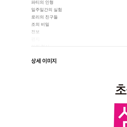
파티의 인형
일주일간의 실험
로리의 친구들
조의 비밀
전보
편지
어린 천사
슬픈 시간들
상세 이미지
에이미의 유언장
마음속에 담은 이야기들
로리와 로렌스 할아버지
즐거운 나날
마치 할머니가 해결해 준 사랑
재미있는 논술