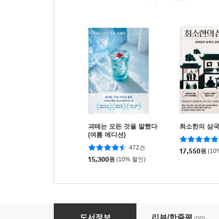
괴테는 모든 것을 말했다
최소한의 삼
(여름 에디션)
472건
17,550
원
(10
15,300
원
(10% 할인)
작은 아씨들
도서정보
리뷰/한줄평
(0/0)