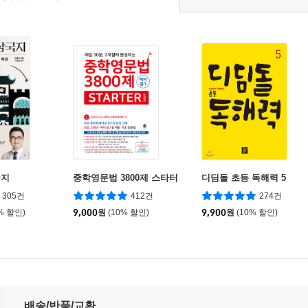
국지
중학영문법 3800제 스타터
디딤돌 초등 독해력 5
305건
412건
274건
% 할인)
9,000
원
(10% 할인)
9,900
원
(10% 할인)
배송/반품/교환