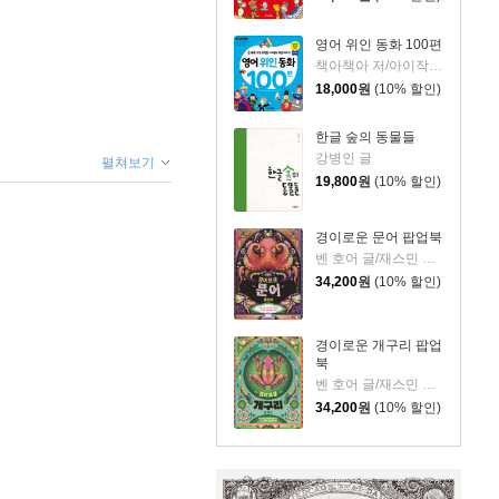
영어 위인 동화 100편
책아책아 저/아이작 더스트,마이클 A. 푸틀랙 감수
18,000
원
(10% 할인)
한글 숲의 동물들
강병인 글
펼쳐보기
19,800
원
(10% 할인)
경이로운 문어 팝업북
벤 호어 글/재스민 플로이드 그림/조은영 역
34,200
원
(10% 할인)
경이로운 개구리 팝업
북
벤 호어 글/재스민 플로이드 그림/조은영 역
34,200
원
(10% 할인)