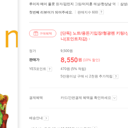
루이자 메이 올콧
원저/
김민지
그림/
이지훈
해설/
한상남
역
삼성
첫번째 리뷰어가 되어주세요.
판매지수 600
[단독] 노트/용돈기입장/형광펜 키링/
구매혜택
니(포인트차감)
정가
9,500원
8,550
원
판매가
(10% 할인)
YES포인트
470원 (5% 적립)
5만원이상 구매 시 2천원 추가적립
결제혜택
카드/간편결제 혜택을 확인하세요
배송안내