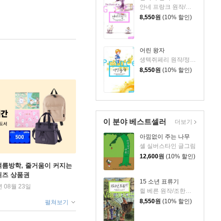
안네 프랑크 원작/백승자 역/최미숙 그림/이지훈 해설
8,550
원
(10% 할인)
어린 왕자
생텍쥐페리 원작/정진숙 역/문계주 그림/김준우 해설
8,550
원
(10% 할인)
이 분야 베스트셀러
더보기
아낌없이 주는 나무
셸 실버스타인 글그림
12,600
원
(10% 할인)
여름방학, 줄거움이 커지는
퀴즈 상품권
15 소년 표류기
년 08월 23일
쥘 베른 원작/조한기 역/김순금 그림/김준우 해설
8,550
원
(10% 할인)
펼쳐보기