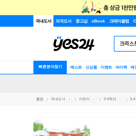
국내도서
외국도서
중고샵
eBook
크레마클럽
C
빠른분야찾기
베스트
신상품
이벤트
바이백
매
웰컴
국내도서
어린이
3-4학년
3-