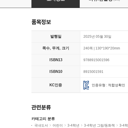
품목정보
발행일
2025년 05월 30일
쪽수, 무게, 크기
240쪽 | 130*190*20mm
ISBN13
9788915001596
ISBN10
8915001591
KC인증
인증유형 : 적합성확인
관련분류
카테고리 분류
국내도서
어린이
3-4학년
3-4학년 그림/동화책
3-4