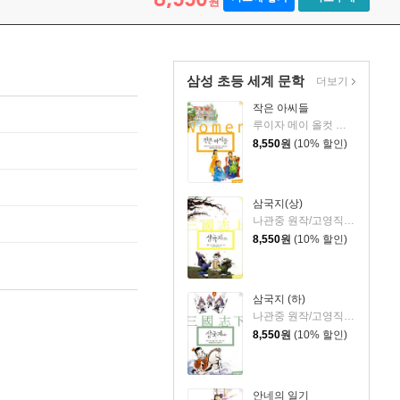
원
삼성 초등 세계 문학
더보기
작은 아씨들
루이자 메이 올컷 원작/한상남 역/김민지 그림/이지훈 해설
8,550
원
(10% 할인)
삼국지(상)
나관중 원작/고영직 역/조선경 그림/김준우 해설
8,550
원
(10% 할인)
삼국지 (하)
나관중 원작/고영직 역/조선경 그림/김준우 해설
8,550
원
(10% 할인)
안네의 일기