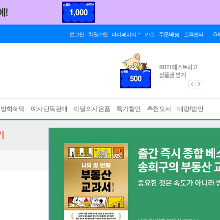
로그인
회원가입
마이페이지
카트
주문/배송
고객센터
Gl
름방학혜택
예사단독판매
이달의사은품
특가할인
추천도서
대량/법인
기