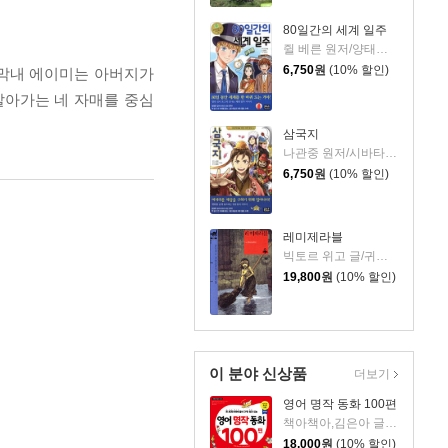
80일간의 세계 일주
쥘 베른 원저/양태석 글/한송이 그림
6,750
원
(10% 할인)
 막내 에이미는 아버지가
살아가는 네 자매를 중심
삼국지
나관중 원저/시바타 카츠모 편역/임희진 역
6,750
원
(10% 할인)
레미제라블
빅토르 위고 글/귀스타브 브리옹 그림/염명순 역
19,800
원
(10% 할인)
이 분야 신상품
더보기
영어 명작 동화 100편
책아책아,김은아 글/아이작 더스트,마이클 A. 푸틀랙 감수
18,000
원
(10% 할인)