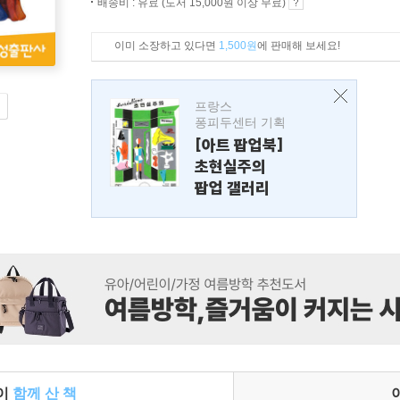
배송비 : 유료 (도서 15,000원 이상 무료)
이미 소장하고 있다면
1,500원
에 판매해 보세요!
프랑스
퐁피두센터 기획
[아트 팝업북]
초현실주의
팝업 갤러리
들이
함께 산 책