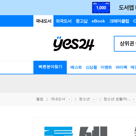
국내도서
외국도서
중고샵
eBook
크레마클럽
C
빠른분야찾기
베스트
신상품
이벤트
바이백
매
웰컴
국내도서
청소년
청소년 생활/자...