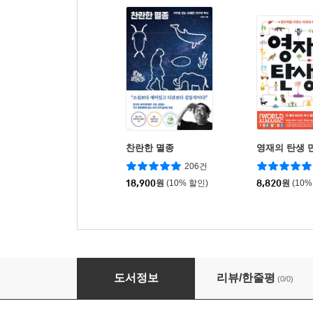
찬란한 멸종
영재의 탄생 만
206건
18,900
원
(10% 할인)
8,820
원
(10%
통합사회로 세상 열기
도서정보
리뷰/한줄평
(0/0)