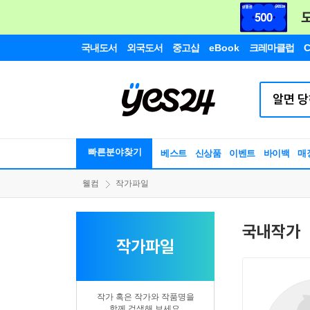
국내도서
외국도서
중고샵
eBook
크레마클럽
C
빠른분야찾기
베스트
신상품
이벤트
바이백
매
웰컴
작가파일
국내작가
작가파일
작가 혹은 작가와 작품명을
함께 검색해 보세요.