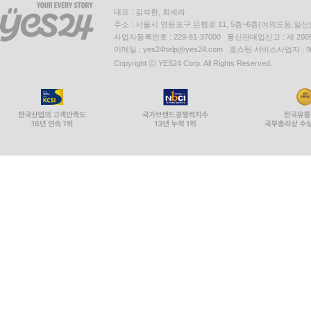
대표 : 김석환, 최세라
주소 : 서울시 영등포구 은행로 11, 5층~6층(여의도동,일신
사업자등록번호 : 229-81-37000 통신판매업신고 : 제 200
이메일 : yes24help@yes24.com 호스팅 서비스사업자 :
Copyright ⓒ YES24 Corp. All Rights Reserved.