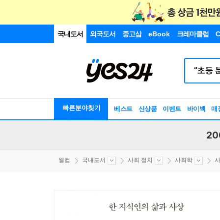
국내도서
외국도서
중고샵
eBook
크레마클럽
C
빠른분야찾기
베스트
신상품
이벤트
바이백
매
20
웰컴
국내도서
사회 정치
사회학
사