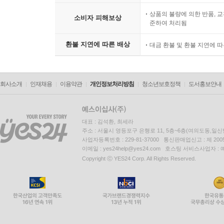
상품의 불량에 의한 반품, 교
소비자 피해보상
준하여 처리됨
환불 지연에 따른 배상
대금 환불 및 환불 지연에 
회사소개
인재채용
이용약관
개인정보처리방침
청소년보호정책
도서홍보안내
대표 : 김석환, 최세라
주소 : 서울시 영등포구 은행로 11, 5층~6층(여의도동,일신
사업자등록번호 : 229-81-37000 통신판매업신고 : 제 200
이메일 : yes24help@yes24.com 호스팅 서비스사업자 :
Copyright ⓒ YES24 Corp. All Rights Reserved.