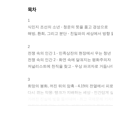
목차
1
식민지 조선의 소년 - 청운의 뜻을 품고 경성으로
해방, 환희, 그리고 분단 - 친일파의 세상에서 방향 
2
전쟁 속의 인간 1 - 민족상잔의 현장에서 우는 청년
전쟁 속의 인간 2 - 화연 속에 달궈지는 평화주의자
저널리스트에 천직을 찾고 - 우상 파괴자로 거듭나
3
희망의 봉화, 꺼진 뒤의 암흑 - 4.19의 전열에서 피
다시 겪는 악몽: 탱크가 지배하는 세상 - 인간답게 
가려진 진실에 빛을 들이대며 - 최고 국제문제 기자
전차의 길을 막는 사마귀 - 베트남 인민과 함께 우
인텔리는 필경 관념론자! - 언론계 추방 - 육체노동