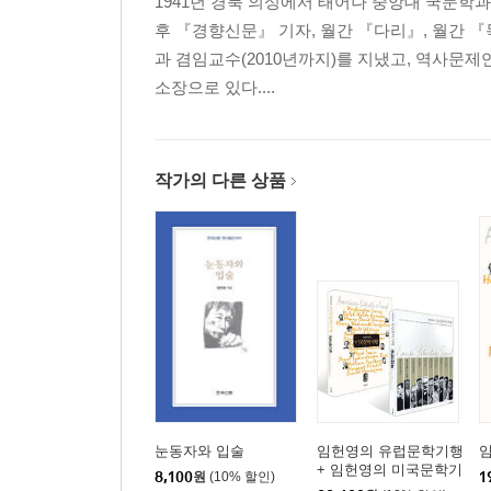
1941년 경북 의성에서 태어나 중앙대 국문학
찾아보기
후 『경향신문』 기자, 월간 『다리』, 월간 『
과 겸임교수(2010년까지)를 지냈고, 역사문
소장으로 있다....
작가의 다른 상품
눈동자와 입술
임헌영의 유럽문학기행
+ 임헌영의 미국문학기
8,100
원
(10% 할인)
1
행 세트