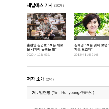
채널예스 기사
(10개)
4
한국 현대 중국혁명 연구의 개척자 - 자본주의도 공
"선지자는 고향에서 박해받는다" - '사상의 은사'와 
무신론자의 인간관, 사회이념 - '유일신'과 '절대주의
읽다
읽다
5
출판인 김언호 “책은 새로
심재명 “책을 읽다 보면 
운 세계에 눈뜨는 힘”
화도 보인다”
배신당한 서울의 봄 1980년 - 민족의 정기가 광주
2020년 11월 03일
2013년 11월 21일
23년 만에 얻은 '자유의 날개' - 극우반공의 동굴
동서양 인류문화의 현장으로 - 일본, 독일, 미국에
캄캄한 하늘에 뜬 큰 별 「한겨레」 - '주한 미국 총
저자 소개
(2명)
6
20세기 인류의 행복조건 - 미국식 자본주의의 지양
저 :
임헌영
(Yim, Hunyoung,任軒永 )
펜으로 싸운 반세기의 결산 - 조광조를 보내고 이퇴
리영희 연보