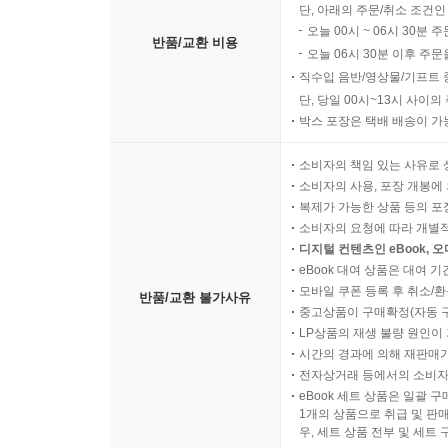
단, 아래의 주문/취소 조건인
오늘 00시 ~ 06시 30분 
반품/교환 비용
오늘 06시 30분 이후 주문
직수입 음반/영상물/기프트 
단, 당일 00시~13시 사이
박스 포장은 택배 배송이 가
소비자의 책임 있는 사유로 
소비자의 사용, 포장 개봉에 
복제가 가능한 상품 등의 포장을 
소비자의 요청에 따라 개별
디지털 컨텐츠인 eBook, 
eBook 대여 상품은 대여 기
모바일 쿠폰 등록 후 취소/환
반품/교환 불가사유
중고상품이 구매확정(자동 
LP상품의 재생 불량 원인이 기
시간의 경과에 의해 재판매가
전자상거래 등에서의 소비자
eBook 세트 상품은 일괄 
1개의 상품으로 취급 및 판매
우, 세트 상품 전부 및 세트