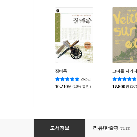
징비록
그녀를 지키
262건
10,710
원
(10% 할인)
19,800
원
(10
대화
도서정보
리뷰/한줄평
(78/13)