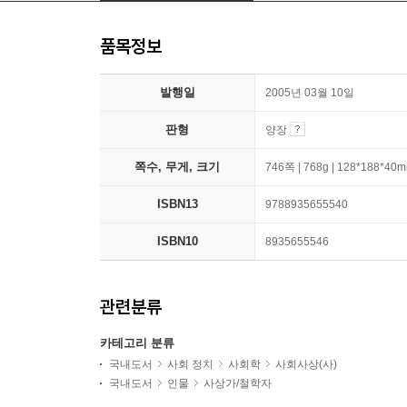
품목정보
발행일
2005년 03월 10일
판형
양장
쪽수, 무게, 크기
746쪽 | 768g | 128*188*40
ISBN13
9788935655540
ISBN10
8935655546
관련분류
카테고리 분류
국내도서
사회 정치
사회학
사회사상(사)
국내도서
인물
사상가/철학자