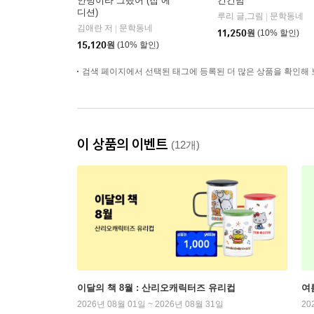
안녕이라 그랬어 (집 에
긴긴밤
디션)
루리 글,그림
문학동네
|
김애란 저
문학동네
|
11,250
원
(10% 할인)
15,120
원
(10% 할인)
검색 페이지에서 선택된 태그에 등록된 더 많은 상품을 확인해 
이 상품의 이벤트
(12개)
이달의 책 8월 : 산리오캐릭터즈 유리컵
여
2026년 08월 01일 ~ 2026년 08월 31일
20