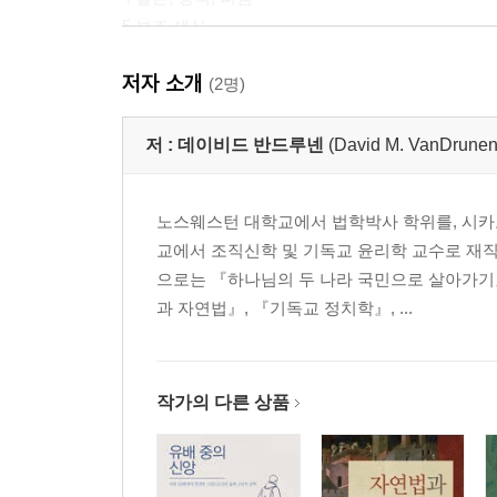
5 보조 생식
6 인간 배아
저자 소개
(2명)
3부 생명의 끝
저 :
데이비드 반드루넨
(David M. VanDrunen
7 다가오는 죽음: 삶의 방식으로서의 임종
8 자살, 안락사, 죽이는 것과 죽게 내버려 두는 것의
노스웨스턴 대학교에서 법학박사 학위를, 시카
9 치료의 수용과 포기
교에서 조직신학 및 기독교 윤리학 교수로 재직
으로는 『하나님의 두 나라 국민으로 살아가기』
결론(참고문헌 소개 포함)
과 자연법』, 『기독교 정치학』, ...
작가의 다른 상품