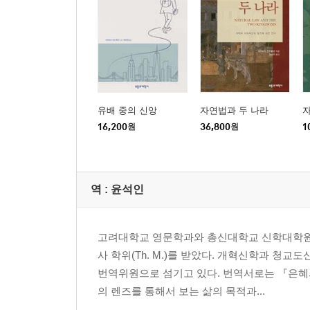
유배 중의 신앙
자연법과 두 나라
16,200
원
36,800
원
1
역 :
윤석인
고려대학교 영문학과와 총신대학교 신학대학원을
사 학위(Th. M.)를 받았다. 개혁신학과 
번역위원으로 섬기고 있다. 번역서로는 『은혜의
의 렌즈를 통해서 보는 삶의 목적과...