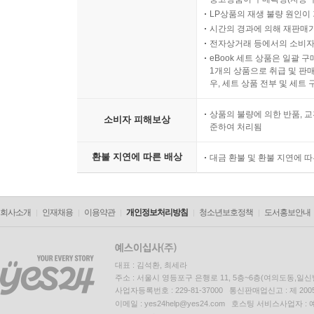
LP상품의 재생 불량 원인이 기
시간의 경과에 의해 재판매가
전자상거래 등에서의 소비자
eBook 세트 상품은 일괄 
1개의 상품으로 취급 및 판매
우, 세트 상품 전부 및 세트
상품의 불량에 의한 반품, 교
소비자 피해보상
준하여 처리됨
환불 지연에 따른 배상
대금 환불 및 환불 지연에 
회사소개
인재채용
이용약관
개인정보처리방침
청소년보호정책
도서홍보안내
대표 : 김석환, 최세라
주소 : 서울시 영등포구 은행로 11, 5층~6층(여의도동,일신
사업자등록번호 : 229-81-37000 통신판매업신고 : 제 200
이메일 : yes24help@yes24.com 호스팅 서비스사업자 :