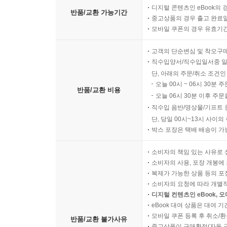
디지털 콘텐츠인 eBook의 
반품/교환 가능기간
중고상품의 경우 출고 완료일
모바일 쿠폰의 경우 유효기간(
고객의 단순변심 및 착오구
직수입양서/직수입일서중 일
단, 아래의 주문/취소 조건인
오늘 00시 ~ 06시 30분 
반품/교환 비용
오늘 06시 30분 이후 주문
직수입 음반/영상물/기프트 
단, 당일 00시~13시 사이
박스 포장은 택배 배송이 가
소비자의 책임 있는 사유로 
소비자의 사용, 포장 개봉에 
복제가 가능한 상품 등의 포장을 
소비자의 요청에 따라 개별
디지털 컨텐츠인 eBook, 
eBook 대여 상품은 대여 기
모바일 쿠폰 등록 후 취소/환
반품/교환 불가사유
중고상품이 구매확정(자동 