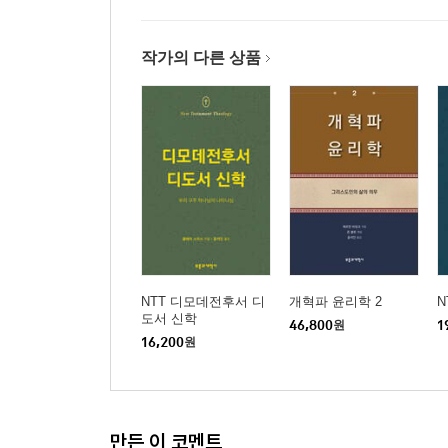
작가의 다른 상품
NTT 디모데전후서 디
개혁파 윤리학 2
N
도서 신학
46,800
원
1
16,200
원
만든 이 코멘트