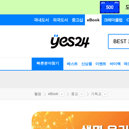
국내도서
외국도서
중고샵
eBook
크레마클럽
C
빠른분야찾기
베스트
신상품
이벤트
바이백
매
웰컴
eBook
종교
기독교