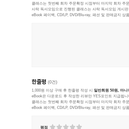
클래스는 첫번째 회차 주문확정 시점부터 마지막 회차 주문
자기의 결론을 확고히 하지만, 성경이 침묵하는 
사락 독서모임으로 진행된 클래스는 사락 독서모임 게시판
기독교 윤리 입문서로서 이 책은 모든 교회에서 기독
eBook 페이백, CD/LP, DVD/Blu-ray, 패션 및 판매금
- 그레고리 에드워드 레이놀즈 (뉴햄프셔주 맨체스
의 저자, 「안수받은 종: 교회 직분자를 위한 저널」
한줄평
(0건)
1,000원 이상 구매 후 한줄평 작성 시
일반회원 50원, 마니
eBook은 다운로드 후 작성한 리뷰만 YES포인트 지급됩니
클래스는 첫번째 회차 주문확정 시점부터 마지막 회차 주문
eBook 페이백, CD/LP, DVD/Blu-ray, 패션 및 판매금
평점