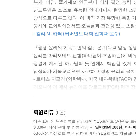
복제, 피임, 줄기세포 연구부터 의사 결정 능력
반드루넨은 스스로 유능한 안내자이자 현명한 조언
방식으로 다루고 있다. 이 책의 가장 유망한 측면
동시에 교회적이면서도 오늘날과 관련성 있는 초점
- 켈리 M. 카픽 (커버넌트 대학 신학과 교수)
『생명 윤리와 기독교인의 삶』은 기독교 임상 생명
윤리를 마리오네트 인형(하나님이 조종하는)에 비
성경에 계시된 하나님의 뜻 안에서 책임감 있게 자
임상의가 기독교적으로 사고하고 생명 윤리의 골치 
- 토머스 지글러 (의학박사, 미국 내과학회(FACP
리포니아 라 메사 뉴라이프 장로교회(PCA) 치리 장
반드루넨 박사는 모든 목사와 사려 깊은 모든 그리
또한 긍정적으로 공헌하고 있다. 반드루넨은 현대
회원리뷰
(0건)
미덕에 기반해 면밀하고 세심한 답변을 제시한다.
매주 10건의 우수리뷰를 선정하여 YES포인트 3만원을 드
염두에 두면서 특정 문제에 접근한다는 것이다. 하
3,000원 이상 구매 후 리뷰 작성 시
일반회원 300원, 마니아
것은 아니지만, 성경적 지혜는 그리스도인이 어려움을
eBook은 다운로드 후 작성한 리뷰만 YES포인트 지급됩니