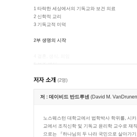
1 타락한 세상에서의 기독교와 보건 의료
2 신학적 교리
3 기독교적 미덕
2부 생명의 시작
4 결혼, 생식, 피임
5 보조 생식
6 인간 배아
저자 소개
(2명)
3부 생명의 끝
저 :
데이비드 반드루넨
(David M. VanDrunen
7 다가오는 죽음: 삶의 방식으로서의 임종
8 자살, 안락사, 죽이는 것과 죽게 내버려 두는 것의
노스웨스턴 대학교에서 법학박사 학위를, 시카
9 치료의 수용과 포기
교에서 조직신학 및 기독교 윤리학 교수로 재직
으로는 『하나님의 두 나라 국민으로 살아가기』
결론(참고문헌 소개 포함)