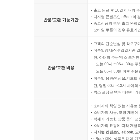
출고 완료 후 10일 이내의 
디지털 콘텐츠인 eBook의 
반품/교환 가능기간
중고상품의 경우 출고 완료일
모바일 쿠폰의 경우 유효기간(
고객의 단순변심 및 착오구
직수입양서/직수입일서중 일
단, 아래의 주문/취소 조건인
오늘 00시 ~ 06시 30분 
반품/교환 비용
오늘 06시 30분 이후 주문
직수입 음반/영상물/기프트 
단, 당일 00시~13시 사이
박스 포장은 택배 배송이 가
소비자의 책임 있는 사유로 
소비자의 사용, 포장 개봉에 
복제가 가능한 상품 등의 포장을 
소비자의 요청에 따라 개별
디지털 컨텐츠인 eBook, 
eBook 대여 상품은 대여 기