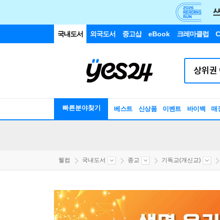
국내도서
외국도서
중고샵
eBook
크레마클럽
C
빠른분야찾기
베스트
신상품
이벤트
바이백
매
웰컴
국내도서
종교
기독교(개신교)