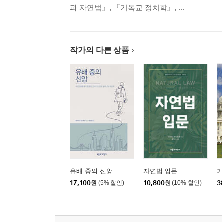
과 자연법』, 『기독교 정치학』, ...
작가의 다른 상품
유배 중의 신앙
자연법 입문
17,100
원
(5% 할인)
10,800
원
(10% 할인)
3