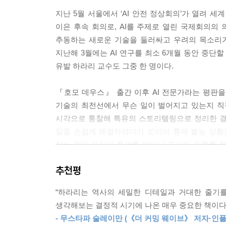
--- 「5. 결정: 민주주의와 전체주의의 간략한 역사
지난 5월 서울에서 ‘AI 안전 정상회의’가 열려 
이은 후속 회의로, AI를 주제로 열린 국제회의의 의
알고리즘의 정치적 영향력에 대해서는 더 많은 논
추동하는 새로운 기술을 둘러싸고 우려의 목소리가 
하지 않을 것이고, 알고리즘이 한 모든 일은 인간
지난해 3월에는 AI 연구를 최소 6개월 동안 중단할
이 책의 입장은 다르다. 인간 병사들은 자신들의 유
유발 하라리 교수도 그중 한 명이다.
즘도 마찬가지임을 이해하는 것이 중요하다. 알고
하지 못한 결정을 내릴 수 있다. 수많은 새로운 주
『호모 데우스』 출간 이후 AI 전문가라는 평판을 
--- 「6. 새로운 구성원: 컴퓨터는 인쇄술과 어떻게
기술의 최전선에서 무슨 일이 벌어지고 있는지 직
시각으로 통찰해 특유의 스토리텔링으로 정리한 결
유해한 영향이 드러나면서 거대 기술 기업들은 지금 
일을 손쉽게 해결하려다가 도리어 통제 불능 상황
기 때문에 개입하지 않았다. 플랫폼에 허위 사실과
AI는 정말 우리의 통제를 벗어나 도리어 인류를 
진실이 승리할 것이라고 기대했다. 하지만 그런 일은
신중하게 해야 한다고 하라리 교수는 경고한다. 그에
도록 내버려두면 진실이 지는 경향이 있다. 저울을
추천평
자정 장치를 개발하고 유지해야 한다. 이런 자정 장
AI는 이전의 정보 기술과 무엇이 다르고, 왜 위험한
--- 「8. 오류 가능성: 네트워크는 자주 틀린다」 중
“하라리는 역사의 세밀한 디테일과 거대한 줄기를
AI 혁명의 의미와 본질
생각해보는 결정적 시기에 나온 매우 중요한 책이다.
하지만 우리에게는 이보다 많은 선택지가 있을 것이
- 무스타파 술레이만 (《더 커밍 웨이브》 저자·인플
AI가 주체성을 지녔다니, 무슨 뜻일까? AI는 