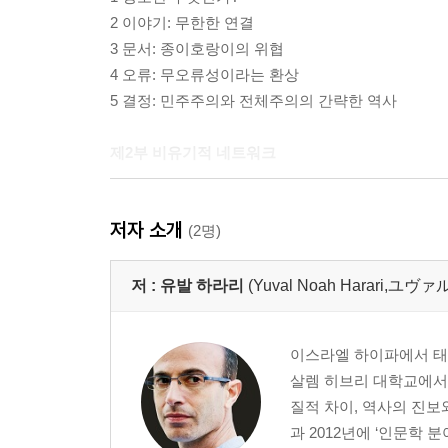
2 이야기: 무한한 연결
3 문서: 종이호랑이의 위협
4 오류: 무오류성이라는 환상
5 결정: 민주주의와 전체주의의 간략한 역사
제2부 비유기적 네트워크
6 새로운 구성원: 컴퓨터는 인쇄술과 어떻게 다른가
저자 소개
(2명)
*2권
저 :
유발 하라리
(Yuval Noah Harari,ユ
7 집요하게: 네트워크는 항상 켜져 있다
8 오류 가능성: 네트워크는 자주 틀린다
이스라엘 하이파에서 태어
살렘 히브리 대학교에서 
제3부 컴퓨터 정치
질적 차이, 역사의 진보와
과 2012년에 ‘인문학 
9 민주주의: 우리는 계속 대화할 수 있을까?