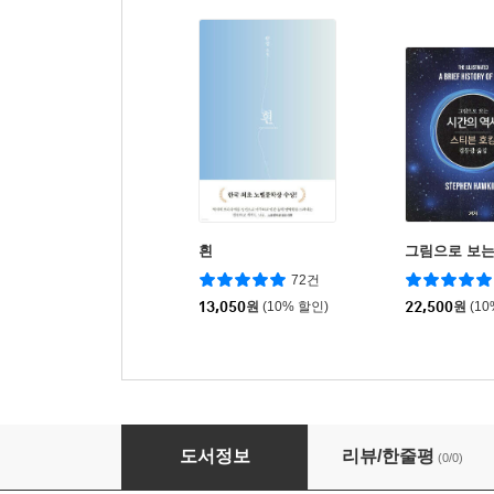
흰
그림으로 보는
72건
13,050
원
(10% 할인)
22,500
원
(1
넥서스 1 (큰글자책)
도서정보
리뷰/한줄평
(0/0)