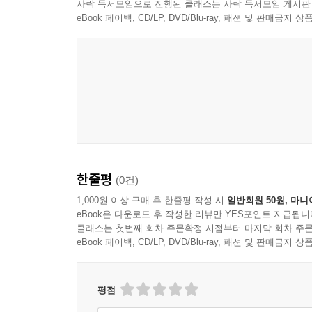
사락 독서모임으로 진행된 클래스는 사락 독서모임 게시판
하라리 교수는 스스로 목표를 추구하고 결정을 내
eBook 페이백, CD/LP, DVD/Blu-ray, 패션 및 판매금
복잡한 금융 파생상품 설계나 외환거래, 무수한 법
컴퓨터들이 연결되어 ‘상호 컴퓨터 현실’을 구축한다
사회의 경제와 정치가 돌아가는 방식을 알 수 있
생명체인 인간이 상상이나 할 수 있을까? 초지능
번도 겪어보지 못한 규모의 재앙이 일어날지도 모른
AI 혁명에 대한 보다 정확한 역사적 관점을 제공하
‘정보 네트워크’라는 새로운 관점으로 재해석한 인
한줄평
(0건)
하라리 교수는 에필로그에서 이 책의 목표를 “AI 
1,000원 이상 구매 후 한줄평 작성 시
일반회원 50원, 마니
연구하는 것이 아니라 변화를 연구하는 것이라는 그의
eBook은 다운로드 후 작성한 리뷰만 YES포인트 지급됩니
겪고 있는 상황에 대한 어떤 통찰을 얻을 수 있다. 
클래스는 첫번째 회차 주문확정 시점부터 마지막 회차 주문
eBook 페이백, CD/LP, DVD/Blu-ray, 패션 및 판매금
현실이나 진실과 상관없는 경우가 많지만 새로운 현
해석하는 데 익숙하지만, 이 책은 정보 흐름이라는 
문서(관료제의 서류), ‘거룩한 책’(신의 말씀을 기
평점
네트워크를 결속하고, 문서는 네트워크에 질서를 부여