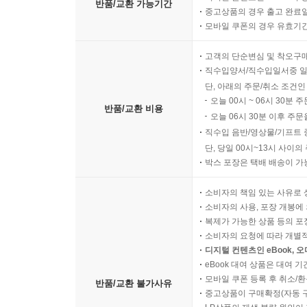
반품/교환 가능기간
상황의 종식을 바라는 상징이라는 것이 하라리 교수
중고상품의 경우 출고 완료일
모바일 쿠폰의 경우 유효기간(
고객의 단순변심 및 착오구
직수입양서/직수입일서중 일
단, 아래의 주문/취소 조건인
오늘 00시 ~ 06시 30분 
반품/교환 비용
오늘 06시 30분 이후 주문
직수입 음반/영상물/기프트 
단, 당일 00시~13시 사이
박스 포장은 택배 배송이 가
소비자의 책임 있는 사유로 
소비자의 사용, 포장 개봉에 
복제가 가능한 상품 등의 포장을 
소비자의 요청에 따라 개별
디지털 컨텐츠인 eBook, 
eBook 대여 상품은 대여 기
모바일 쿠폰 등록 후 취소/환
반품/교환 불가사유
중고상품이 구매확정(자동 