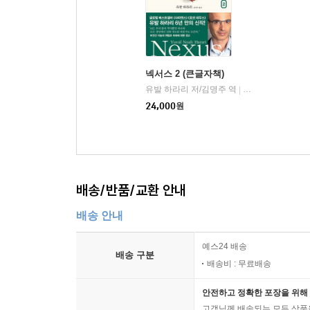
더 구체적으로는 정보 문제다. 정보는 많으면 많을
자유를 보장하면 저절로 진실과 질서가 생긴다고 믿
아니었다. 중세 말 유럽의 마녀사냥이 대표적인 예화
대한 믿음이 퍼지면서 많은 사람이 마녀에 대한 정
넥서스 2 (큰글자책)
유발 하라리 저/김명주 역
김영사
|
진실이 확산된다는 보장은 없으며, 오히려 아이디
24,000
원
점을 증명한다. 하라리 교수는 거대한 기술 기업
허상이며, AI 개발과 활용을 강력히 규제해야 함을
화폐 거래가 정보 거래로 옮겨가고 있는 현재 세태를
결국 네트워크가 막강해질수록 자정 장치가 중요해
배송/반품/교환 안내
전체주의에도 자정 장치가 제도화될 여지가 없다
배송 안내
있지만, 최근 들어 새로운 과제에 맞닥뜨렸다. 봇
수 있을까? 하라리 교수의 답은 명쾌하다. “민주주의
예스24 배송
배송 구분
배송비 : 무료배송
학문과 현실 세계에서 자신만의 ‘넥서스’를 만들어
유발 하라리의 도저한 ‘현실주의’
안전하고 정확한 포장을 위해 
고객님께 배송되는 모든 상품을