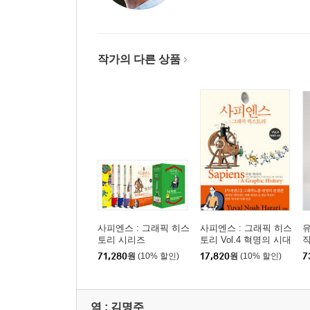
10 전체주의: 모든 권력을 알고리즘에게로?
11 실리콘 장막: 세계 제국인가, 세계 분열인가?
작가의 다른 상품
에필로그
감사의 글
옮긴이의 말
주
찾아보기
사피엔스 : 그래픽 히스
사피엔스 : 그래픽 히스
유
토리 시리즈
토리 Vol.4 혁명의 시대
작
판
71,280
원
(10% 할인)
17,820
원
(10% 할인)
7
역 :
김명주