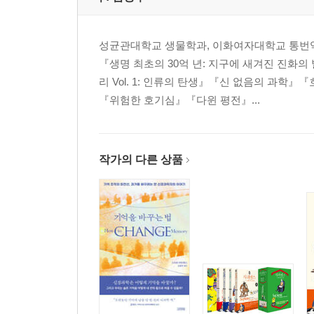
성균관대학교 생물학과, 이화여자대학교 통번역
『생명 최초의 30억 년: 지구에 새겨진 진화
리 Vol. 1: 인류의 탄생』『신 없음의 과
『위험한 호기심』『다윈 평전』...
작가의 다른 상품