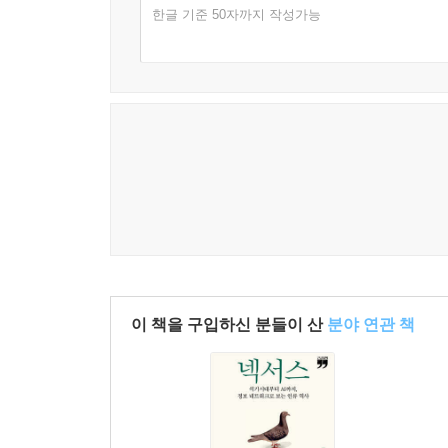
책’과 그것을 해석하는 하나의 기관을 중심으로 
한글 기준 50자까지 작성가능
정보 네트워크다. 스탈린의 소련은 제정러시아 시
기술이 없었다면 기독교 교회와 스탈린주의 체제는 
이 책은 AI에 대한 논의를 『성경』이 경전이 되
부여하는 일종의 ‘AI 정경화’ 과정에 있기 때문이
떠올리면 의미심장한 착안이다. 신의 말씀을 기록한 
설명함으로써 하리리 교수는 그동안 역사에서 
네트워크는 왜곡된 세계관을 가지고 권력을 남용하기 
멸종을 향해 달려가는 가장 영리한 동물
우리 사피엔스는 생존과 번영의 길을 찾을 수 있을
이 책을 구입하신 분들이 산
분야 연관 책
하라리 교수는 다수의 인터뷰에서 『넥서스』가 
파괴적일까?”라고 밝힌 바 있다. 생태적 붕괴와 국
자기 파괴의 길로 내모는 것일까? 그는 원인이 
네트워크를 구성해내면서 엄청난 힘을 가지게 되었