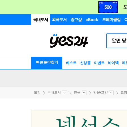
국내도서
외국도서
중고샵
eBook
크레마클럽
C
빠른분야찾기
베스트
신상품
이벤트
바이백
매
웰컴
국내도서
인문
인문/교양
교양