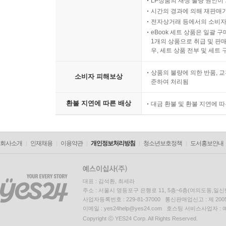
LP상품의 재생 불량 원인이 기
시간의 경과에 의해 재판매가
전자상거래 등에서의 소비자
eBook 세트 상품은 일괄 
1개의 상품으로 취급 및 판매
우, 세트 상품 전부 및 세트
상품의 불량에 의한 반품, 교
소비자 피해보상
준하여 처리됨
환불 지연에 따른 배상
대금 환불 및 환불 지연에 
회사소개
인재채용
이용약관
개인정보처리방침
청소년보호정책
도서홍보안내
대표 : 김석환, 최세라
주소 : 서울시 영등포구 은행로 11, 5층~6층(여의도동,일신
사업자등록번호 : 229-81-37000 통신판매업신고 : 제 200
이메일 : yes24help@yes24.com 호스팅 서비스사업자 :
Copyright ⓒ YES24 Corp. All Rights Reserved.