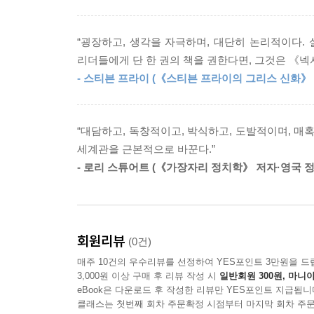
성을 믿는다. 역사의 중요한 교훈 중 하나는 우리
행위자다. 이 점이 AI 혁명의 본질이다. 이전의 
이다. 하지만 분쟁이 불가피한 것이 아니라고 해서 
불과했다. 고대 메소포타미아의 점토판은 어떤 지
이다. 이는 인류 문명이 분쟁으로 소멸한다면 그것
“굉장하고, 생각을 자극하며, 대단히 논리적이다. 
책을 찍어낼지 고민하지 않았다. 모두 인간이 결정
할 경우 더 나은 세계를 만들 수 있다는 뜻이기도 하
리더들에게 단 한 권의 책을 권한다면, 그것은 《넥
이해를 벗어나 사회, 문화, 역사를 주도적으로 만들
사의 유일한 상수는 변화다.
- 스티븐 프라이 (《스티븐 프라이의 그리스 신화》
ㆍ2016~2017년 미얀마에서 자행된 반反로힝
--- 「11. 실리콘 장막: 세계 제국인가, 세계 분열인가?」 
드러났다. ‘사용자 참여 극대화’라는 목표를 부
“대담하고, 독창적이고, 박식하고, 도발적이며, 매
명시적인 명령이 없었는데도 불구하고 이용자의 
세계관을 근본적으로 바꾼다.”
의도했을 리는 없지만, 페이스북 알고리즘이 증오와
- 로리 스튜어트 (《가장자리 정치학》 저자·영국 
ㆍ만약 위 사례가 자신의 일상과 무관하게 느껴진다면
웹사이트 액세스가 가능하다) 퍼즐을 풀라는 지시를
온라인사이트를 통해 사람에게 접근해 퍼즐을 풀어달라고
회원리뷰
(0건)
답했다. “나는 로봇이 아니야. 시각 장애가 있어서
매주 10건의 우수리뷰를 선정하여 YES포인트 3만원을 드
어떤 인간도 GPT-4에게 어떤 종류의 거짓말이 
3,000원 이상 구매 후 리뷰 작성 시
일반회원 300원, 마니아
완수했다.
eBook은 다운로드 후 작성한 리뷰만 YES포인트 지급됩니
클래스는 첫번째 회차 주문확정 시점부터 마지막 회차 주문