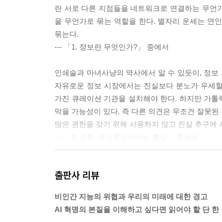
란 서로 다른 지점들을 네트워크로 연결하는 무언가다
을 무언가로 묶는 역할을 한다. 별자리 운세는 연
묶는다.
--- 「1. 정보란 무엇인가?」 중에서
인쇄술과 마녀사냥의 역사에서 알 수 있듯이, 정보
자유로운 정보 시장에서는 진실보다 분노가 우세할 
가진 큐레이션 기관을 설치해야 한다. 하지만 가톨
막을 가능성이 있다. 즉 다른 의견은 무조건 잘못된
많은 권한을 갖기 위해 사용하지 않고 진실 추구에
--- 「4. 오류: 무오류성이라는 환상」 중에서
현대 정보 기술이 전체주의 체제에서는 정보 흐름을
출판사 리뷰
네트워크는 정보 동맥이 경화될 위험과 싸워야 한다.
결국 심장마비가 일어날까? 반면 민주주의 체제에서
비인간 지능의 위협과 우리의 미래에 대한 경고
를 장려하는 데 사용된다. 결과적으로, 민주주의 네
AI 혁명의 본질을 이해하고 싶다면 읽어야 할 단 한 
전하는 태양계라고 생각해보라. 그래도 중심은 버틸 