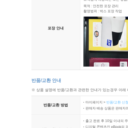
유발 하라리 교수는 집필 작업뿐 아니라 코로나19,
목적 : 안전한 포장 관리
촬영범위 : 박스 포장 작업
문제들에 관한 의견을 여러 매체를 통해 피력해왔
컴퓨터과학 등 다양한 학제 간 지식을 습득해 학문
포장 안내
있는 사람들’이 장밋빛 전망에 도취되어 AI 혁명
비전이 우리 미래를 만드는 결정들에 영향을 미치
과소평가하기 때문이다. 하라리 교수가 AI 혁명에 
이 책은 정보와 진실의 문제, AI에게 있어 지
디지털 제국으로 분열할지 거대한 세계 제국의 시
보게 만드는 수많은 아이디어가 담겨 있다. 신, 국가
반품/교환 안내
중심으로 재구성되면서 업데이트되고, 그 과정
(데이터교)가 더 정교하게 그 실체를 드러낸다.
※ 상품 설명에 반품/교환과 관련한 안내가 있는경우 아래 
마이페이지 >
반품/교환 신청
마지막 장에서 하라리 교수는 자신이 인간과 세계를
반품/교환 방법
판매자 배송 상품은 판매자와
미어샤이머의 ‘현실주의 국제정치학’을 비판적으로 
것이고, 우리가 노력한다면 그 길로 들어설 수 있다
출고 완료 후 10일 이내의 
대홍수가 멎고 인류의 새로운 장이 시작되던 때 
디지털 콘텐츠인 eBook의 