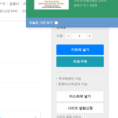
주
역
김영사
2026년 05월 29일
문/교양 94위
인문/교양 top100 8주
오늘은 그만 보기
판매중
수량
카트에 넣기
바로구매
국내배송만 가능
문화비소득공제 가능
리스트에 넣기
시리즈 알림신청
시리즈 알림 서비스