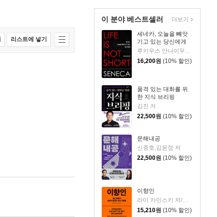
이 분야 베스트셀러
더보기
세네카, 오늘을 빼앗
매
리스트에 넣기
기고 있는 당신에게
루키우스 안나이우스 세네카 저/하와이 대저택 편역
16,200
원
(10% 할인)
품격 있는 대화를 위
한 지식 브리핑
김진 저
22,500
원
(10% 할인)
문해내공
신종호,김윤정 저
22,500
원
(10% 할인)
이향인
라미 카민스키 저/최지숙 역
15,210
원
(10% 할인)