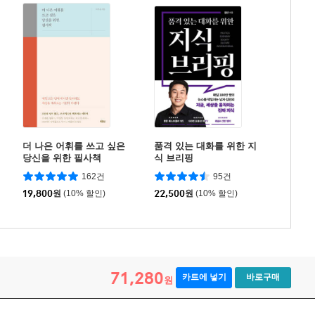
더 나은 어휘를 쓰고 싶은
품격 있는 대화를 위한 지
당신을 위한 필사책
식 브리핑
162건
95건
19,800
원
(10% 할인)
22,500
원
(10% 할인)
71,280
카트에 넣기
바로구매
원