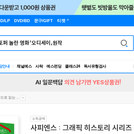
D/LP
DVD/BD
문구
/GIFT
티켓
독서유형검사
장안내
채널예스
사락
예스펀딩
클래스24
RBTI Lab
독서유형검사
AI 일문백답
의견 남기면 YES상품권!
으로 읽는 ...
소득공제
사피엔스 : 그래픽 히스토리 시리즈