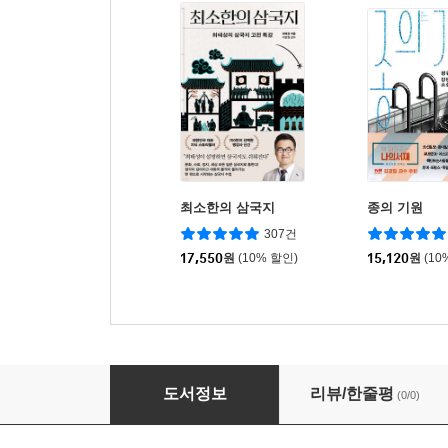
최소한의 삼국지
종의 기원
307건
17,550
원
(10% 할인)
15,120
원
(10
사피엔스 : 그래픽 히스토리 시리즈
도서정보
리뷰/한줄평
(0/0)