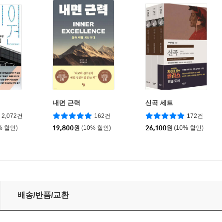
내면 근력
신곡 세트
2,072건
162건
172건
% 할인)
19,800
원
(10% 할인)
26,100
원
(10% 할인)
배송/반품/교환