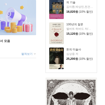
의 기술
김이환,박상민,전건우,정명섭,조동신 저
16,020
원
(10% 할인)
100년의 질문
엘버트 허버드 저/충희 편
15,120
원
(10% 할인)
도서 모음
돈의 미술사
펼쳐보기
심상용 저
25,200
원
(10% 할인)