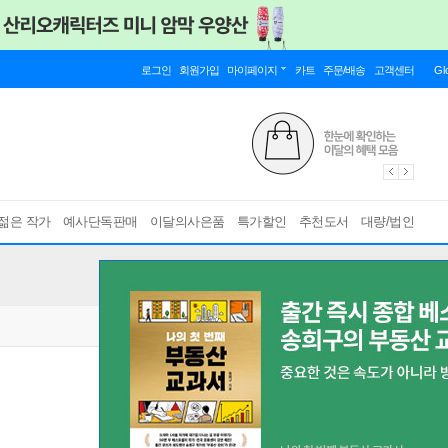
로그인
회원가입
마이페이지
카트
주문/배송
고객센터
Gl
젊은 작가
예사단독판매
이달의사은품
특가할인
추천도서
대량/법인