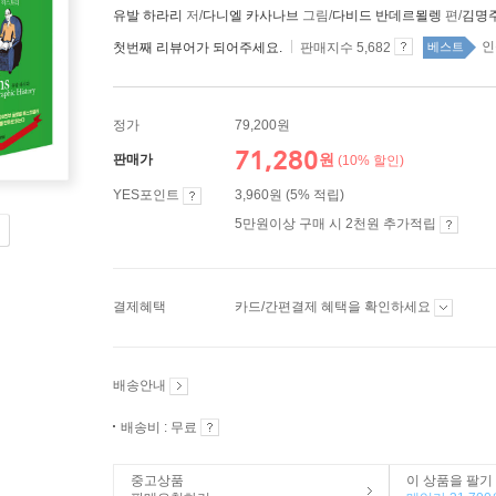
유발 하라리
저/
다니엘 카사나브
그림/
다비드 반데르묄렝
편/
김명
인
첫번째 리뷰어가 되어주세요.
판매지수 5,682
베스트
정가
79,200원
71,280
원
판매가
(10% 할인)
YES포인트
3,960원 (5% 적립)
5만원이상 구매 시 2천원 추가적립
결제혜택
카드/간편결제 혜택을 확인하세요
배송안내
배송비 : 무료
중고상품
이 상품을 팔기