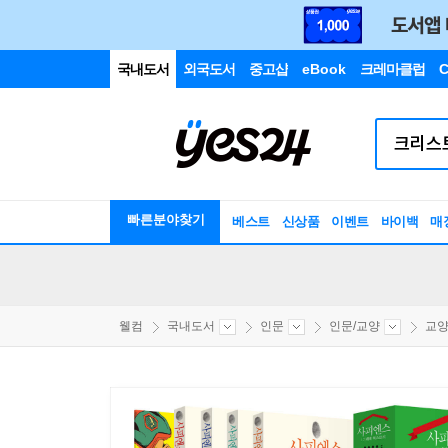
국내도서
외국도서
중고샵
eBook
크레마클럽
C
빠른분야찾기
베스트
신상품
이벤트
바이백
매
웰컴
국내도서
인문
인문/교양
교양