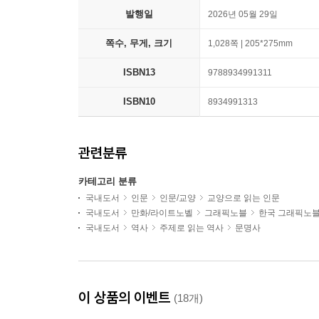
발행일
2026년 05월 29일
쪽수, 무게, 크기
1,028쪽 | 205*275mm
ISBN13
9788934991311
ISBN10
8934991313
관련분류
카테고리 분류
국내도서
인문
인문/교양
교양으로 읽는 인문
국내도서
만화/라이트노벨
그래픽노블
한국 그래픽노
국내도서
역사
주제로 읽는 역사
문명사
이 상품의 이벤트
(18개)