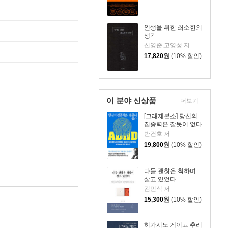
인생을 위한 최소한의
생각
신영준,고영성 저
17,820
원
(10% 할인)
이 분야 신상품
더보기
[그래제본소] 당신의
집중력은 잘못이 없다
반건호 저
19,800
원
(10% 할인)
다들 괜찮은 척하며
살고 있었다
김민식 저
15,300
원
(10% 할인)
히가시노 게이고 추리