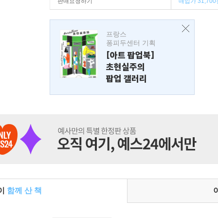
판매요청하기
매입가 31,700
프랑스
퐁피두센터 기획
[아트 팝업북]
초현실주의
팝업 갤러리
들이
함께 산 책