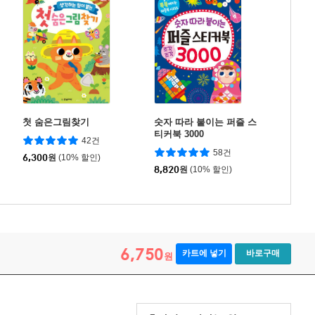
첫 숨은그림찾기
숫자 따라 붙이는 퍼즐 스
티커북 3000
42건
58건
6,300
원
(10% 할인)
8,820
원
(10% 할인)
6,750
카트에 넣기
바로구매
원