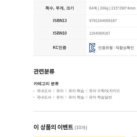
쪽수, 무게, 크기
64쪽 | 266g | 215*280*4mm
ISBN13
9791164069187
ISBN10
1164069187
KC인증
인증유형 : 적합성확인
관련분류
카테고리 분류
국내도서
유아
유아 학습
유아 수학/숫자카드
국내도서
유아
유아 학습
유아 학습일반
이 상품의 이벤트
(10개)