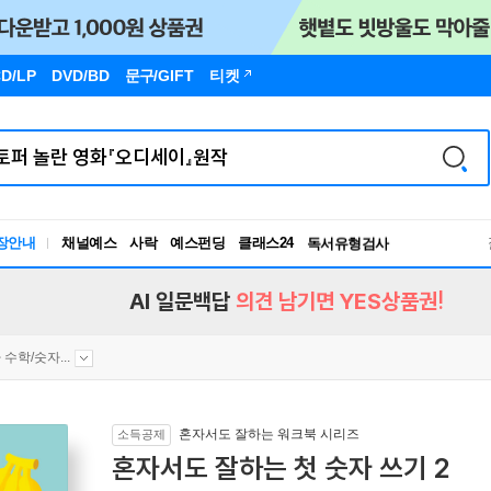
D/LP
DVD/BD
문구
/GIFT
티켓
장안내
채널예스
사락
예스펀딩
클래스24
독서유형검사
RBTI Lab
독서유형검사
AI 일문백답
의견 남기면 YES상품권!
 수학/숫자...
혼자서도 잘하는 워크북 시리즈
소득공제
혼자서도 잘하는 첫 숫자 쓰기 2