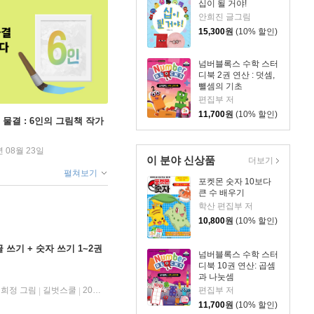
십이 될 거야!
안희진 글그림
15,300
원
(10% 할인)
넘버블록스 수학 스터
디북 2권 연산 : 덧셈,
뺄셈의 기초
편집부 저
11,700
원
(10% 할인)
 물결 : 6인의 그림책 작가
년 08월 23일
이 분야 신상품
더보기
펼쳐보기
포켓몬 숫자 10보다
큰 수 배우기
학산 편집부 저
10,800
원
(10% 할인)
쓰기 + 숫자 쓰기 1~2권
넘버블록스 수학 스터
디북 10권 연산: 곱셈
과 나눗셈
희정 그림
길벗스쿨
2025년 04월 30일
편집부 저
|
|
11,700
원
(10% 할인)