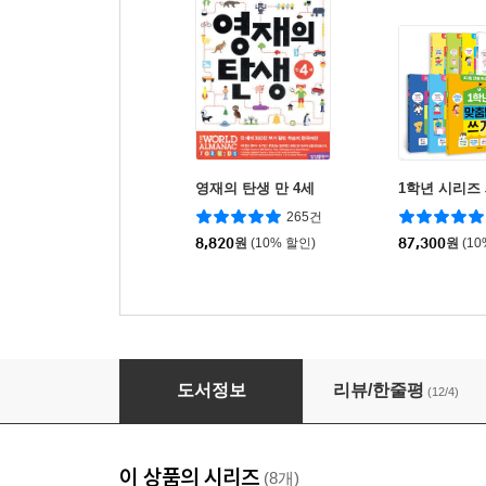
영재의 탄생 만 4세
1학년 시리즈
265건
8,820
원
(10% 할인)
87,300
원
(1
혼자서도 잘하는 첫 숫자 쓰기 2
도서정보
리뷰/한줄평
(12/4)
이 상품의 시리즈
(8개)