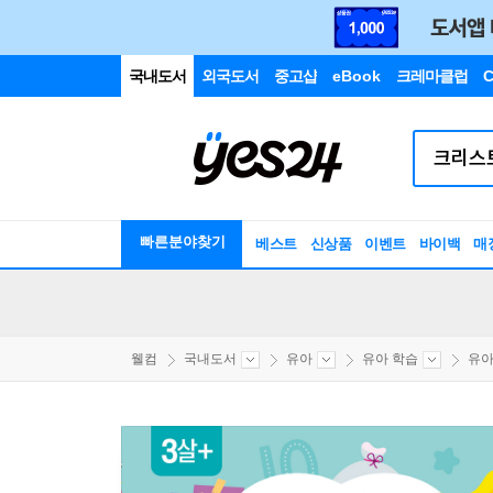
국내도서
외국도서
중고샵
eBook
크레마클럽
C
빠른분야찾기
베스트
신상품
이벤트
바이백
매
웰컴
국내도서
유아
유아 학습
유아