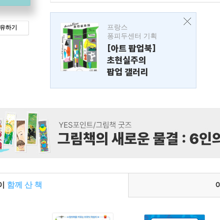
프랑스
유하기
퐁피두센터 기획
[아트 팝업북]
초현실주의
팝업 갤러리
들이
함께 산 책