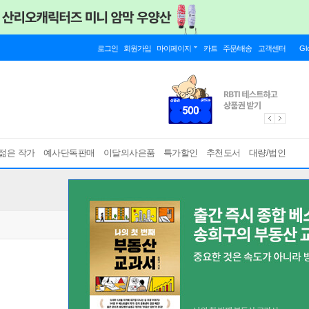
로그인
회원가입
마이페이지
카트
주문/배송
고객센터
Gl
젊은 작가
예사단독판매
이달의사은품
특가할인
추천도서
대량/법인