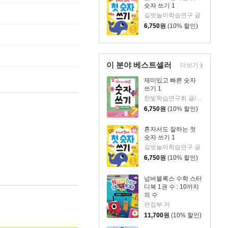
숫자 쓰기 1
길벗놀이학습연구 글
6,750
원
(10% 할인)
이 분야 베스트셀러
더보기
재미있고 빠른 숫자
쓰기 1
한빛학습연구회 글/최은서 그림
6,750
원
(10% 할인)
혼자서도 잘하는 첫
숫자 쓰기 1
길벗놀이학습연구 글
6,750
원
(10% 할인)
넘버블록스 수학 스터
디북 1권 수 : 10까지
의 수
편집부 저
11,700
원
(10% 할인)