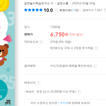
길벗놀이학습연구소
저
길벗스쿨
2025년 04월 30일
10.0
회원리뷰(
16
건)
판매지수 7,557
정가
7,500원
6,750
원
판매가
(10% 할인)
YES포인트
375원 (5% 적립)
5만원이상 구매 시 2천원 추가적립
결제혜택
카드/간편결제 혜택을 확인하세요
배송안내
배송비 : 유료 (도서 15,000원 이상 무료)
이미 소장하고 있다면
1,900원
에 판매해 보세요!