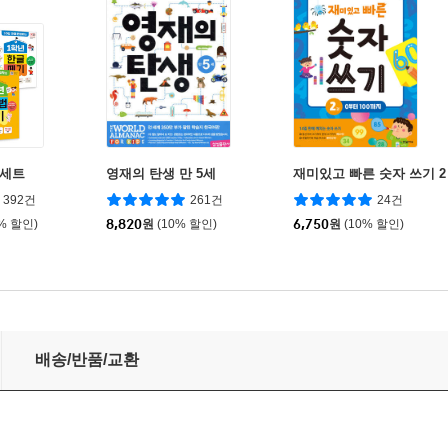
 세트
영재의 탄생 만 5세
재미있고 빠른 숫자 쓰기 2
392건
261건
24건
0% 할인)
8,820
원
(10% 할인)
6,750
원
(10% 할인)
배송/반품/교환