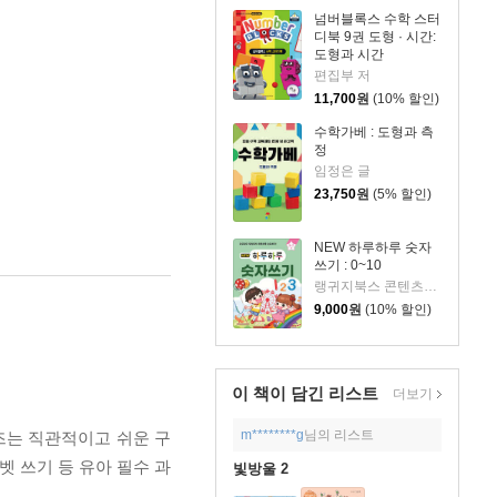
넘버블록스 수학 스터
디북 9권 도형 · 시간:
도형과 시간
편집부 저
11,700
원
(10% 할인)
수학가베 : 도형과 측
정
임정은 글
23,750
원
(5% 할인)
NEW 하루하루 숫자
쓰기 : 0~10
랭귀지북스 콘텐츠개발팀 저
9,000
원
(10% 할인)
이 책이 담긴
리스트
더보기
m********g
님의 리스트
즈는 직관적이고 쉬운 구
벳 쓰기 등 유아 필수 과
빛방울 2