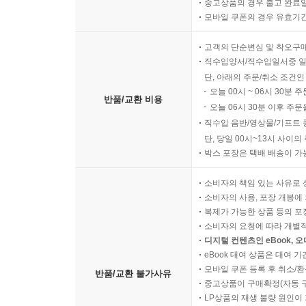
중고상품의 경우 출고 완료일
모바일 쿠폰의 경우 유효기간(
고객의 단순변심 및 착오구
직수입양서/직수입일서중 일
단, 아래의 주문/취소 조건인
오늘 00시 ~ 06시 30분 
반품/교환 비용
오늘 06시 30분 이후 주문
직수입 음반/영상물/기프트 
단, 당일 00시~13시 사이
박스 포장은 택배 배송이 가
소비자의 책임 있는 사유로 
소비자의 사용, 포장 개봉에 
복제가 가능한 상품 등의 포장을 
소비자의 요청에 따라 개별
디지털 컨텐츠인 eBook, 
eBook 대여 상품은 대여 기
모바일 쿠폰 등록 후 취소/환
반품/교환 불가사유
중고상품이 구매확정(자동 
LP상품의 재생 불량 원인이 기