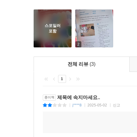
스포일러
포함
2
전체 리뷰
(3)
1
제목에 속지마세요..
종이책
j****8
2025-05-02
신고
|
|
|