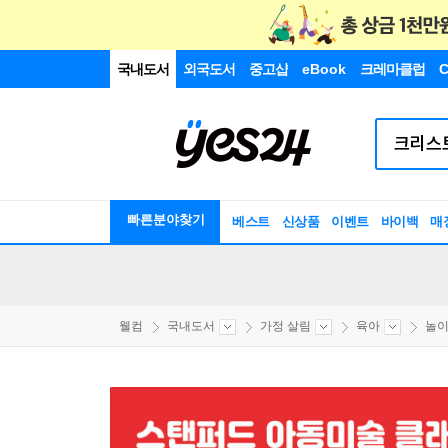
국내도서
외국도서
중고샵
eBook
크레마클럽
C
빠른분야찾기
베스트
신상품
이벤트
바이백
매
웰컴
국내도서
가정 살림
육아
놀이