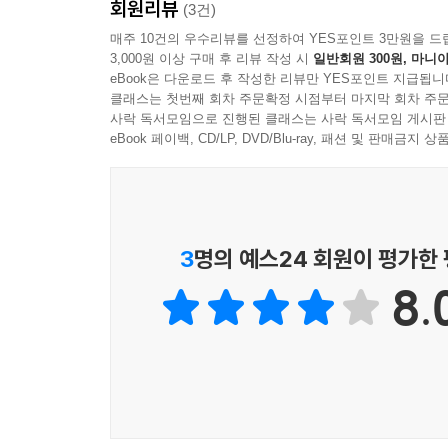
회원리뷰
시작점이 될 것이다. 함께 만드는 즐거움, 실패를
(3건)
가능성을 열어준다.
매주 10건의 우수리뷰를 선정하여 YES포인트 3만원을 드
3,000원 이상 구매 후 리뷰 작성 시
일반회원 300원, 마니아
eBook은 다운로드 후 작성한 리뷰만 YES포인트 지급됩니
더 다이내믹하고 즐겁게! 미술 수업이 달라진다!
클래스는 첫번째 회차 주문확정 시점부터 마지막 회차 주문
아이의 생각을 깨우는 스탠퍼드식 영재미술 클래스
사락 독서모임으로 진행된 클래스는 사락 독서모임 게시판
eBook 페이백, CD/LP, DVD/Blu-ray, 패션 및 판매금
무엇을 수업해야 할지, 어떻게 시작해야 할지 고민
재료를 활용한 커리큘럼이 제공되는데 모든 재료는
위한 것이 아니라, 선생님이나 부모님도 함께 창작 
함께 미술을 즐기게 되었다. 스탠퍼드식 미술 클래
3
명의 예스24 회원이 평가한
않는 아트 클래스가 될 것이다.
8.
크레용, 풀, 종이, 스펀지, 재활용품. 어디에나 있는
주제별로 구분해 구성했으며, 각 활동에는 난이도, 
활동 후 아이와 나눌 수 있는 대화 팁, 관찰 포
결과물보다 ‘과정’이 중요하다고 말한다. 이 책
표현하는 힘을 기르게 된다. “예술은 아이의 언어다.