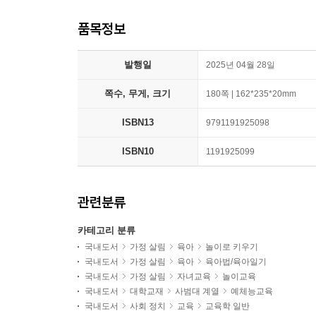
품목정보
발행일
2025년 04월 28일
쪽수, 무게, 크기
180쪽 | 162*235*20mm
ISBN13
9791191925098
ISBN10
1191925099
관련분류
카테고리 분류
국내도서
가정 살림
육아
놀이로 키우기
국내도서
가정 살림
육아
육아법/육아일기
국내도서
가정 살림
자녀교육
놀이교육
국내도서
대학교재
사범대 계열
예체능교육
국내도서
사회 정치
교육
교육학 일반