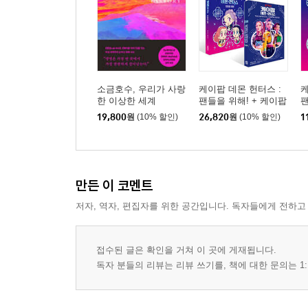
소금호수, 우리가 사랑
케이팝 데몬 헌터스 :
케
한 이상한 세계
팬들을 위해! + 케이팝
팬
데몬 헌터스 오피셜 포
19,800
원
(10% 할인)
26,820
원
(10% 할인)
1
스터북 THE OFFICIAL
POSTER BOOK 세트
만든 이 코멘트
저자, 역자, 편집자를 위한 공간입니다. 독자들에게 전하고
접수된 글은 확인을 거쳐 이 곳에 게재됩니다.
독자 분들의 리뷰는 리뷰 쓰기를, 책에 대한 문의는 1: