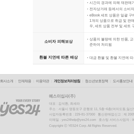
시간의 경과에 의해 재판매가
전자상거래 등에서의 소비자
eBook 세트 상품은 일괄 
1개의 상품으로 취급 및 판매
우, 세트 상품 전부 및 세트
상품의 불량에 의한 반품, 교
소비자 피해보상
준하여 처리됨
환불 지연에 따른 배상
대금 환불 및 환불 지연에 
회사소개
인재채용
이용약관
개인정보처리방침
청소년보호정책
도서홍보안내
대표 : 김석환, 최세라
주소 : 서울시 영등포구 은행로 11, 5층~6층(여의도동,일신
사업자등록번호 : 229-81-37000 통신판매업신고 : 제 200
이메일 : yes24help@yes24.com 호스팅 서비스사업자 :
Copyright ⓒ YES24 Corp. All Rights Reserved.