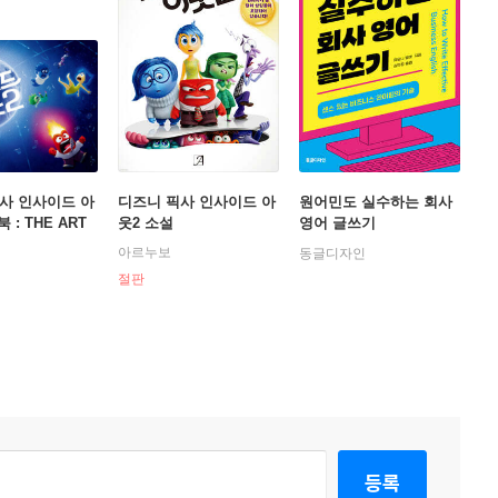
사 인사이드 아
디즈니 픽사 인사이드 아
원어민도 실수하는 회사
 : THE ART
웃2 소설
영어 글쓰기
이드 아웃2
아르누보
동글디자인
절판
등록