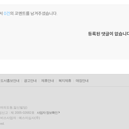
서
0건
의 코멘트를 남겨주셨습니다.
등록된 댓글이 없습니다
도서홍보안내
광고안내
제휴안내
복지제휴
매장안내
층(여의도동,일신빌딩)
고 : 제 2005-02682호
사업자 정보확인
팅 서비스사업자 : 예스이십사(주)
ved.