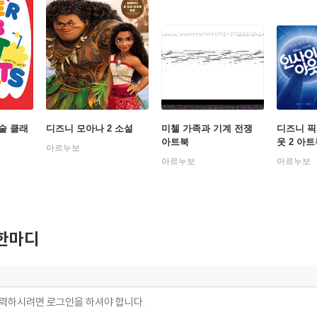
술 클래
디즈니 모아나 2 소설
미첼 가족과 기계 전쟁
디즈니 픽
아트북
웃 2 아트북
아르누보
OF 인사
아르누보
아르누보
한마디