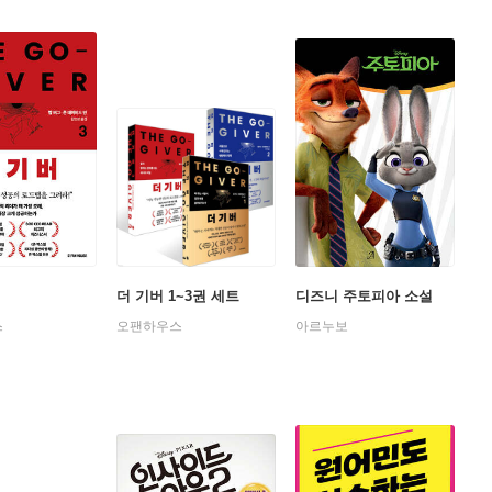
더 기버 1~3권 세트
디즈니 주토피아 소설
스
오팬하우스
아르누보