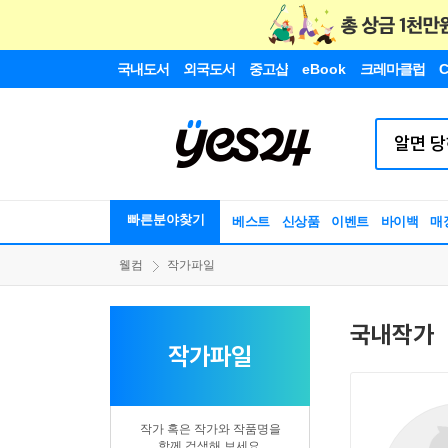
국내도서
외국도서
중고샵
eBook
크레마클럽
C
빠른분야찾기
베스트
신상품
이벤트
바이백
매
웰컴
작가파일
국내작가
작가파일
작가 혹은 작가와 작품명을
함께 검색해 보세요.