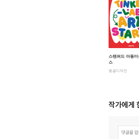
스탠퍼드 아동미
스
동글디자인
작가에게 