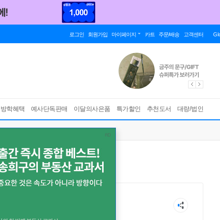
로그인
회원가입
마이페이지
카트
주문/배송
고객센터
Gl
름방학혜택
예사단독판매
이달의사은품
특가할인
추천도서
대량/법인