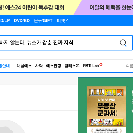
D/LP
DVD/BD
문구
/GIFT
티켓
독서유형검사
장안내
채널예스
사락
예스펀딩
클래스24
RBTI Lab
여
독서유형검사