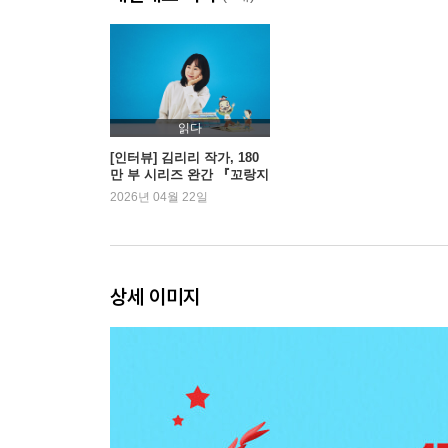
읽다
[인터뷰] 김리리 작가, 180
만 부 시리즈 완간 『꼬랑지
네 떡집』 | 예스24
2026년 04월 22일
상세 이미지