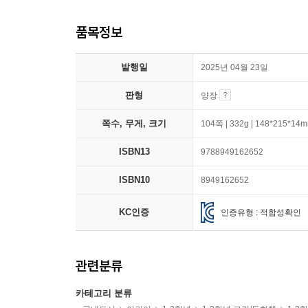
품목정보
발행일
2025년 04월 23일
판형
양장
쪽수, 무게, 크기
104쪽 | 332g | 148*215*14
ISBN13
9788949162652
ISBN10
8949162652
KC인증
인증유형 : 적합성확인
관련분류
카테고리 분류