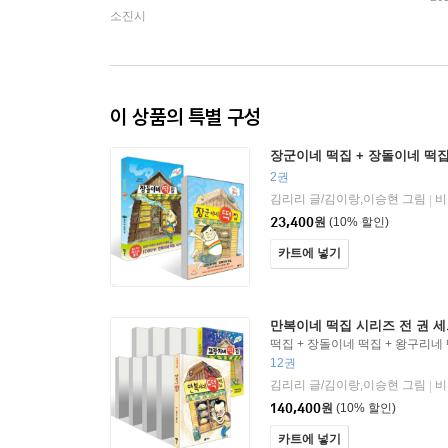
소진시
이 상품의 특별 구성
장군이네 떡집 + 장돌이네 떡
2권
김리리 글/김이랑,이승현 그림
비
|
23,400
원
(10% 할인)
카트에 넣기
만복이네 떡집 시리즈 전 권 세트
떡집 + 장돌이네 떡집 + 왕구리네 
집 + 하하 자매 떡집 + 랑랑 형제
12권
+ 달콩이네 떡집 + 양순이네 떡집 
김리리 글/김이랑,이승현 그림
비
|
140,400
원
(10% 할인)
카트에 넣기