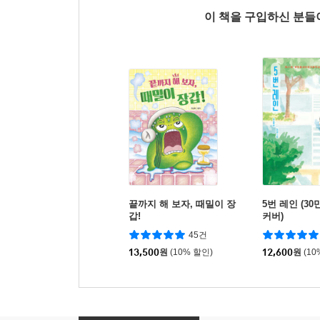
이 책을 구입하신 분
끝까지 해 보자, 때밀이 장
5번 레인 (30
갑!
커버)
45건
13,500
원
(10% 할인)
12,600
원
(10