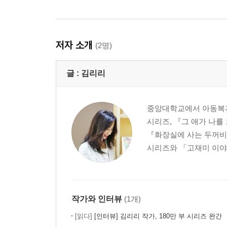
저자 소개
(2명)
글 :
김리리
중앙대학교에서 아동복지
시리즈, 『그 애가 나를
『화장실에 사는 두꺼비
시리즈와 「고재미 이야기
작가와 인터뷰
(1개)
[읽다]
[인터뷰] 김리리 작가, 180만 부 시리즈 완간 『꼬랑