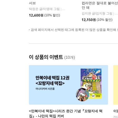
서브
컵라면은 절대로 불어선
안 돼
탁정은 글/이명애 그림
다산어린이
|
김지완 글/김지형 그림
문
|
12,600
원
(10% 할인)
12,150
원
(10% 할인)
검색 페이지에서 선택된 태그에 등록된 더 많은 상품을 확인해 
이 상품의 이벤트
(10개)
<만복이네 떡집>시리즈 완간 기념『꼬랑지네 떡
이
집』- 나만의 떡집 커버
20