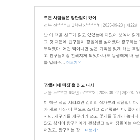
왕구리를 좋아하는 마음에 말도 못 하고 충격에 
이제, 소원 떡을 만드는 꼬랑지의 활약이 펼쳐진다
모든 사람들은 장단점이 있어
편안해지기를, 먹으면 고마운 마음이 생겨나는 고
전북 전******교 1학년 x********t
2025-09-23
제22회
|
|
떡을 만든다. 선한 의도와 다르게 울퉁불퉁 엇
난 이 책을 친구가 읽고 있었는데 재밌어 보여서 읽게
변함없이 다정하고 든든하게 느껴진다.
그 것 때문에 친구들이 장돌이를 싫어했다.왕구리는 
부탁했다. 어떤 떡이냐면 싫은 기억을 잊게 하는 흑임
특히 이번 이야기에서는 떡을 먹고 나서 발현되
고 친구들이랑 친해지게 되었다.나도 동생에게 내 물
긍정적으로 바꾸는 ‘고마워’라는 말의 힘, 몸과
를 말려주...
더보기
전해진다.
'장돌이네 떡집'을 읽고 나서
서울 누****교 6학년 m******3
2025-09-22
제22회 
|
|
이 책은 떡집 시리즈인 김리리 작가분의 작품입니다. 
가 새로 나와 이 책으로 쓰자고 결정했습니다. 줄거
지만, 개구리를 게구리라 쓰고 꽃게를 꽃개라 씁니다
았고 심지어 왕구리에게 관심받고 싶어 장돌이는 수업
어졌고, 왕구리는 장...
더보기