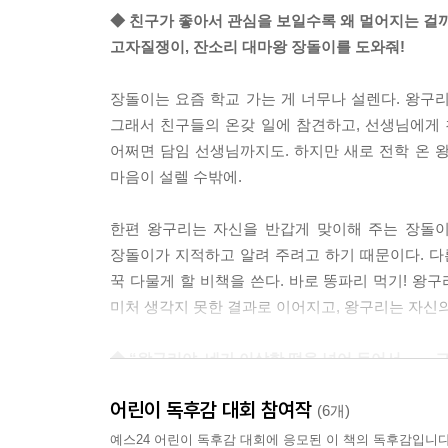
◆ 친구가 좋아서 관심을 보일수록 왜 멀어지는 걸
고자질쟁이, 잔소리 대마왕 장돌이를 도와줘!
장돌이는 요즘 학교 가는 게 너무나 설렌다. 왕구
그래서 친구들의 온갖 일에 참견하고, 선생님에게
어쩌면 담임 선생님까지도. 하지만 새로 전학 온 왕
마음이 설렐 수밖에.
한편 왕구리는 자신을 반갑게 맞이해 주는 장돌이
장돌이가 지적하고 알려 주려고 하기 때문이다. 
꾹 다물게 할 비책을 쓴다. 바로 똥파리 먹기! 왕
미처 생각지 못한 결과로 이어지고, 왕구리는 자신
◆ “왕구리야, 네가 이상한 떡을 넣어 두어서…… 고
흑임자떡을 먹으면 싫은 기억을 깜빡깜빡 잊게 되
어린이 독후감 대회 참여작
고구마떡을 먹으면 고마운 마음이 생겨난다고?
(6개)
예스24 어린이 독후감 대회에 응모된 이 책의 독후감입니다