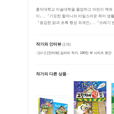
홍익대학교 미술대학을 졸업하고 어린이 책에 
이』, 『기묘한 할머니의 비밀스러운 취미 생활』
『용감한 닭과 초록 행성 외계인』, 『쓰레기 
작가와 인터뷰
(1개)
[읽다]
[인터뷰] 김리리 작가, 180만 부 시리즈 완간 『꼬랑
작가의 다른 상품