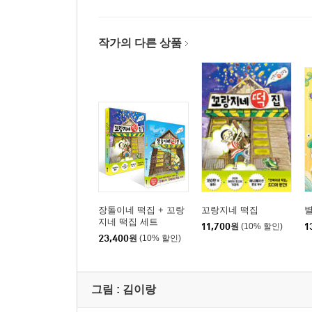
작가의 다른 상품
장돌이네 떡집 + 꼬랑
꼬랑지네 떡집
지네 떡집 세트
11,700
원
(10% 할인)
1
23,400
원
(10% 할인)
그림 :
김이랑