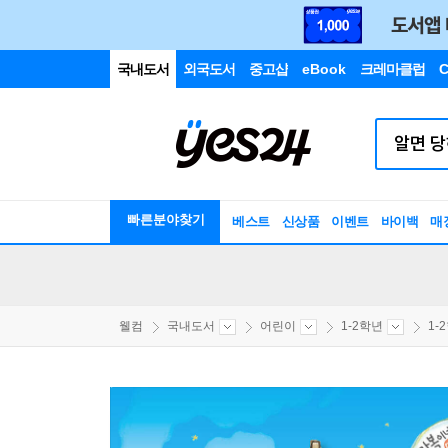
국내도서
외국도서
중고샵
eBook
크레마클럽
C
빠른분야찾기
베스트
신상품
이벤트
바이백
매
웰컴
국내도서
어린이
1-2학년
1-