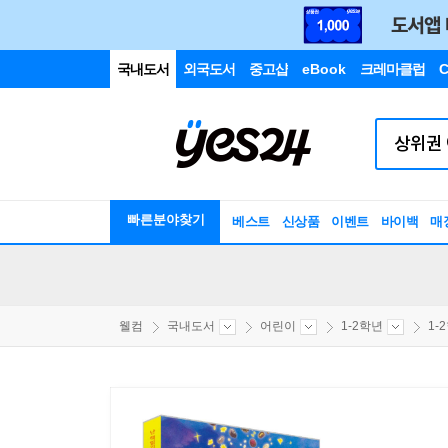
국내도서
외국도서
중고샵
eBook
크레마클럽
C
빠른분야찾기
베스트
신상품
이벤트
바이백
매
웰컴
국내도서
어린이
1-2학년
1-