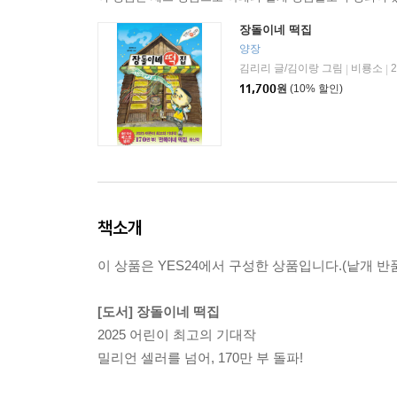
장돌이네 떡집
양장
김리리 글/김이랑 그림
비룡소
|
|
11,700
원
(10% 할인)
책소개
이 상품은 YES24에서 구성한 상품입니다.(낱개 반품
[도서] 장돌이네 떡집
2025 어린이 최고의 기대작
밀리언 셀러를 넘어, 170만 부 돌파!