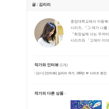
글 :
김리리
중앙대학교에서 아동복지
시리즈, 『그 애가 나를
『화장실에 사는 두꺼비
시리즈와 「고재미 이야기
작가와 인터뷰
(1개)
[읽다]
[인터뷰] 김리리 작가, 180만 부 시리즈 완간 『꼬랑
작가의 다른 상품