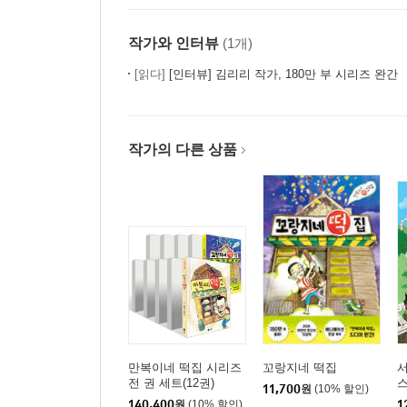
작가와 인터뷰
(1개)
[읽다]
[인터뷰] 김리리 작가, 180만 부 시리즈 완간 『꼬랑
작가의 다른 상품
만복이네 떡집 시리즈
꼬랑지네 떡집
서
전 권 세트(12권)
스
11,700
원
(10% 할인)
140,400
원
(10% 할인)
1