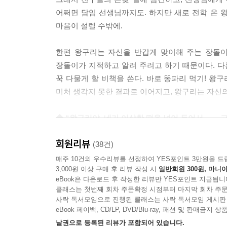
어쩌면 담임 선생님까지도. 하지만 새로 전학 온 왕
마음이 설렐 수밖에.
한편 왕구리는 자신을 반갑게 맞이해 주는 장돌이
장돌이가 지적하고 알려 주려고 하기 때문이다. 
꾹 다물게 할 비책을 쓴다. 바로 똥파리 먹기! 왕
미처 생각지 못한 결과로 이어지고, 왕구리는 자신
◆ “왕구리야, 네가 이상한 떡을 넣어 두어서…… 고
흑임자떡을 먹으면 싫은 기억을 깜빡깜빡 잊게 되
회원리뷰
고구마떡을 먹으면 고마운 마음이 생겨난다고?
(38건)
매주 10건의 우수리뷰를 선정하여 YES포인트 3만원을 드
3,000원 이상 구매 후 리뷰 작성 시
일반회원 300원, 마니아
왕구리를 좋아하는 마음에 말도 못 하고 충격에 
eBook은 다운로드 후 작성한 리뷰만 YES포인트 지급됩니
이제, 소원 떡을 만드는 꼬랑지의 활약이 펼쳐진다
클래스는 첫번째 회차 주문확정 시점부터 마지막 회차 주문
편안해지기를, 먹으면 고마운 마음이 생겨나는 고
사락 독서모임으로 진행된 클래스는 사락 독서모임 게시판
떡을 만든다. 선한 의도와 다르게 울퉁불퉁 엇
eBook 페이백, CD/LP, DVD/Blu-ray, 패션 및 판매금
변함없이 다정하고 든든하게 느껴진다.
낱권으로 등록된 리뷰가 포함되어 있습니다.