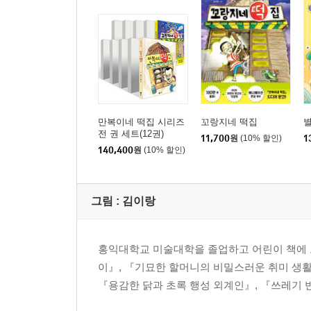
만복이네 떡집 시리즈
꼬랑지네 떡집
전 권 세트(12권)
11,700
원
(10% 할인)
1
140,400
원
(10% 할인)
그림 :
김이랑
홍익대학교 미술대학을 졸업하고 어린이 책에 
이』, 『기묘한 할머니의 비밀스러운 취미 생활』
『용감한 닭과 초록 행성 외계인』, 『쓰레기 