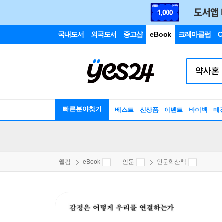
국내도서
외국도서
중고샵
eBook
크레마클럽
C
빠른분야찾기
베스트
신상품
이벤트
바이백
매
웰컴
eBook
인문
인문학산책