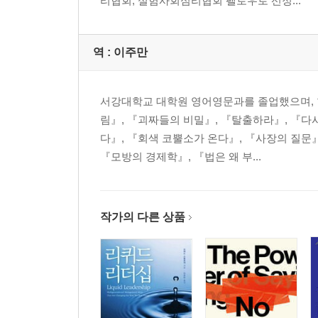
리협회, 실험사회심리협회 펠로우로 선정...
역 :
이주만
서강대학교 대학원 영어영문과를 졸업했으며, 
림』, 『괴짜들의 비밀』, 『탈출하라』, 『다
다』, 『회색 코뿔소가 온다』, 『사장의 질문
『모방의 경제학』, 『법은 왜 부...
작가의 다른 상품