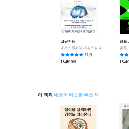
고유지능
템플
앵거스 플레처 저/김효정 역
인플루엔셜
템플 
|
31건
16,800
원
15,4
이 책과
내용이 비슷한 추천 책