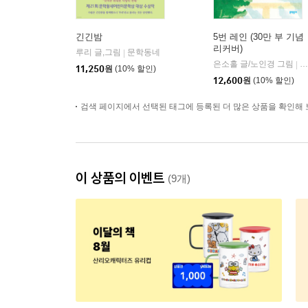
긴긴밤
5번 레인 (30만 부 기념
리커버)
루리 글,그림
문학동네
|
은소홀 글/노인경 그림
문
|
11,250
원
(10% 할인)
12,600
원
(10% 할인)
검색 페이지에서 선택된 태그에 등록된 더 많은 상품을 확인해 
이 상품의 이벤트
(9개)