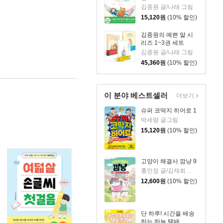
김종원 글/나래 그림
15,120
원
(10% 할인)
김종원의 예쁜 말 시
리즈 1~3권 세트
김종원 글/나래 그림
45,360
원
(10% 할인)
이 분야 베스트셀러
더보기
슈퍼 코딱지 히어로 1
박세랑 글그림
15,120
원
(10% 할인)
고양이 해결사 깜냥 9
홍민정 글/김재희 그림
12,600
원
(10% 할인)
단 하루! 시간을 배송
하는 하늘 택배