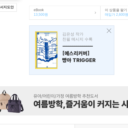
서지도안
eBook
이 상품을 팔기
13,500원
매입가 2,600
김은성 작가
친필 메시지 수록
---------------
[예스리커버]
빵야 TRIGGER