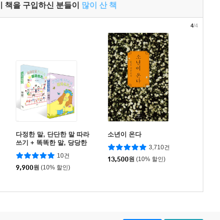
이 책을 구입하신 분들이
많이 산 책
4
/4
다정한 말, 단단한 말 따라
소년이 온다
쓰기 + 똑똑한 말, 당당한
3,710건
말 따라쓰기 세트
10건
13,500
원
(10% 할인)
9,900
원
(10% 할인)