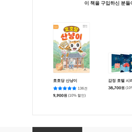
이 책을 구입하신 분
호호당 산냥이
감정 호텔 시
38,700
원
(1
136건
9,900
원
(10% 할인)