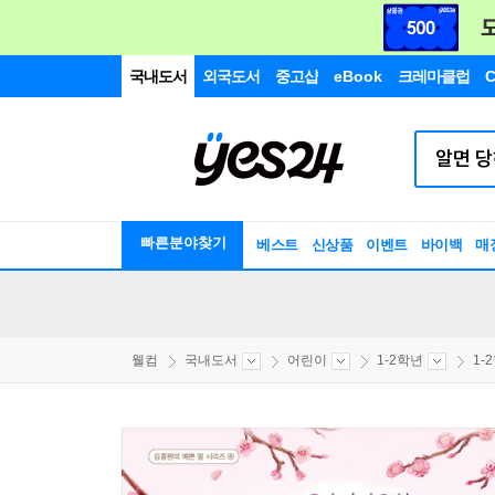
국내도서
외국도서
중고샵
eBook
크레마클럽
C
빠른분야찾기
베스트
신상품
이벤트
바이백
매
웰컴
국내도서
어린이
1-2학년
1-