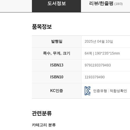
아침에 들려주는 예쁜 말
도서정보
리뷰/한줄평
(18/3)
품목정보
발행일
2025년 04월 10일
쪽수, 무게, 크기
64쪽 | 190*235*15mm
ISBN13
9791193379493
ISBN10
1193379490
KC인증
인증유형 : 적합성확인
관련분류
카테고리 분류