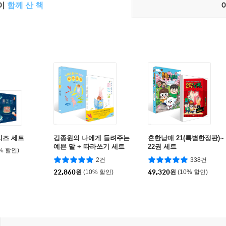
들이
함께 산 책
리즈 세트
김종원의 나에게 들려주는
흔한남매 21(특별한정판)~
예쁜 말 + 따라쓰기 세트
22권 세트
0% 할인)
2건
338건
22,860
원
(10% 할인)
49,320
원
(10% 할인)