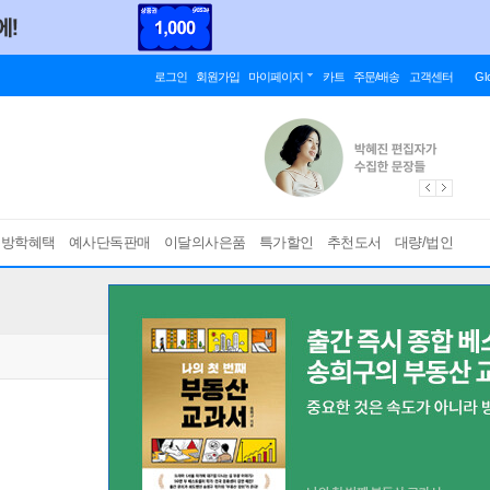
로그인
회원가입
마이페이지
카트
주문/배송
고객센터
Gl
름방학혜택
예사단독판매
이달의사은품
특가할인
추천도서
대량/법인