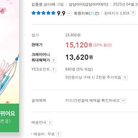
김종원
글/
나래
그림
상상아이(상상아카데미)
2025년 04월 
9.9
회원리뷰(
21
건)
판매지수 1,818
정가
16,800원
15,120
원
판매가
(10% 할인)
크레마머니
13,620
원
최대혜택가
YES포인트
840원 (5% 적립)
5만원이상 구매 시 2천원 추가적립
결제혜택
카드/간편결제 혜택을 확인하세요
배송안내
배송비 : 무료