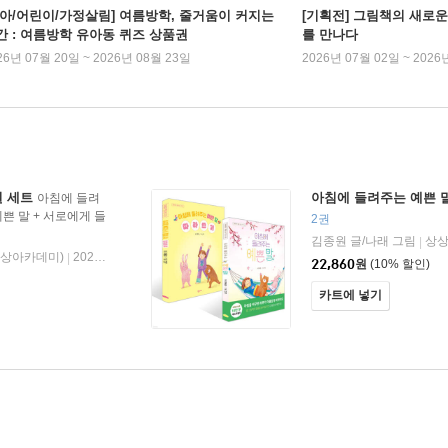
유아/어린이/가정살림] 여름방학, 줄거움이 커지는
[기획전] 그림책의 새로운
간 : 여름방학 유아동 퀴즈 상품권
를 만나다
26년 07월 20일 ~ 2026년 08월 23일
2026년 07월 02일 ~ 2026
권 세트
아침에 들려주는 예쁜 
아침에 들려
쁜 말 + 서로에게 들
2권
려주는 씩씩한 말 세트
김종원 글/나래 그림
상상
|
상아카데미)
2025년 04월 10일
|
22,860
원
(10% 할인)
카트에 넣기