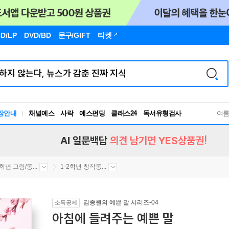
D/LP
DVD/BD
문구
/GIFT
티켓
장안내
채널예스
사락
예스펀딩
클래스24
독서유형검사
여
RBTI Lab
독서유형검사
AI 일문백답
의견 남기면 YES상품권!
2학년 그림/동...
1-2학년 창작동...
김종원의 예쁜 말 시리즈-04
소득공제
아침에 들려주는 예쁜 말