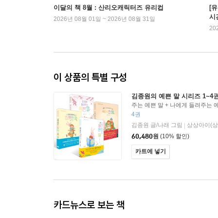
이달의 책 8월 : 산리오캐릭터즈 유리컵
[
시
2026년 08월 01일 ~ 2026년 08월 31일
20
이 상품의 특별 구성
김종원의 예쁜 말 시리즈 1~4
주는 예쁜 말 + 나에게 들려주는 예
려주는 따뜻한 말 + 친구에게 들
4권
김종원 글/나래 그림
상상아이(상
|
60,480
원
(10% 할인)
카트에 넣기
카드뉴스로 보는 책