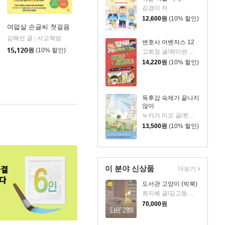
김경미 저
12,600
원
(10% 할인)
여덟살 손글씨 첫걸음
김해선 글
서교책방
|
변호사 어벤저스 12
15,120
원
(10% 할인)
고희정 글/최미란 그림/신주영 감수
14,220
원
(10% 할인)
독후감 숙제가 끝나지
않아
누카가 미오 글/토티 그림/김지영 역
13,500
원
(10% 할인)
이 분야 신상품
더보기
도서관 고양이 (빅북)
최지혜 글/김고둥 그림
70,000
원