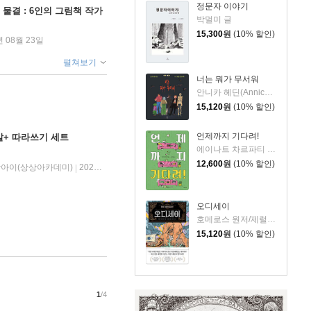
정문자 이야기
 물결 : 6인의 그림책 작가
박멀미 글
15,300
원
(10% 할인)
년 08월 23일
펼쳐보기
너는 뭐가 무서워
안니카 헤딘(Annica Hedin) 글/한나 클린타게 (Hanna Klinthage) 그림
15,120
원
(10% 할인)
언제까지 기다려!
말+ 따라쓰기 세트
에이나트 차르파티 글그림/정재원 역
12,600
원
(10% 할인)
아이(상상아카데미)
2025년 04월 20일
|
오디세이
호메로스 원저/제럴딘 매코크런 글/김재용 역/장시은 감수
15,120
원
(10% 할인)
1
/4