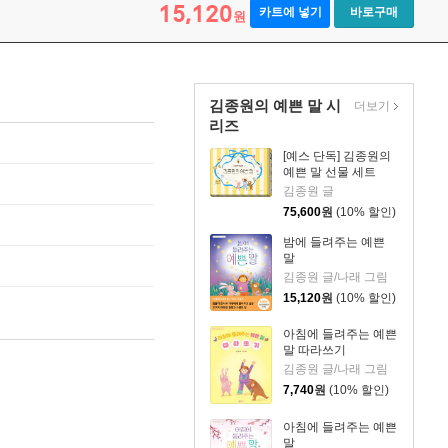
15,120
카트에 넣기
바로구매
원
김종원의 예쁜 말 시
더보기
리즈
[예스 단독] 김종원의
예쁜 말 선물 세트
김종원 글
75,600
원
(10% 할인)
밤에 들려주는 예쁜
말
김종원 글/나래 그림
15,120
원
(10% 할인)
아침에 들려주는 예쁜
말 따라쓰기
김종원 글/나래 그림
7,740
원
(10% 할인)
아침에 들려주는 예쁜
말