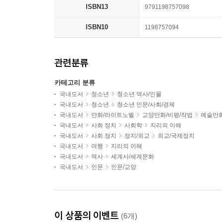
ISBN13
9791198757098
ISBN10
1198757094
관련분류
카테고리 분류
국내도서
청소년
청소년 역사/인물
국내도서
청소년
청소년 인문/사회/경제
국내도서
만화/라이트노벨
교양만화/비평/작법
예술만
국내도서
사회 정치
사회학
지리의 이해
국내도서
사회 정치
정치/외교
외교/국제정치
국내도서
여행
지리의 이해
국내도서
역사
세계사/세계문화
국내도서
인문
인문/교양
이 상품의 이벤트
(6개)