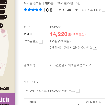
뉴스툰
글그림
펜타클
2025년 04월 10일
10.0
회원리뷰(
16
건)
판매지수 1,668
정가
15,800원
14,220
원
판매가
(10% 할인)
YES포인트
790원 (5% 적립)
5만원이상 구매 시 2천원 추가적립
결제혜택
카드/간편결제 혜택을 확인하세요
배송안내
배송비 : 유료 (도서 15,000원 이상 무료)
eBook
이 상품을 팔기