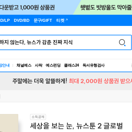
D/LP
DVD/BD
문구
/GIFT
티켓
장안내
채널예스
사락
예스펀딩
클래스24
독서유형검사
RBTI Lab
독서유형검사
주말에는 더욱 알뜰하게!
최대 2,000원 상품권 받으
소득공제
세상을 보는 눈, 뉴스툰 2 글로벌