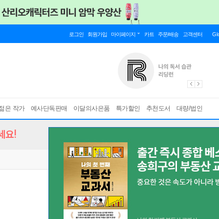
로그인
회원가입
마이페이지
카트
주문/배송
고객센터
Gl
젊은 작가
예사단독판매
이달의사은품
특가할인
추천도서
대량/법인
세요!