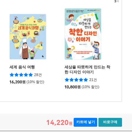
3
/4
세계 음식 여행
세상을 따뜻하게 만드는 착
한 디자인 이야기
28건
21건
16,200
원
(10% 할인)
10,800
원
(10% 할인)
14,220
카트에 넣기
바로구매
원