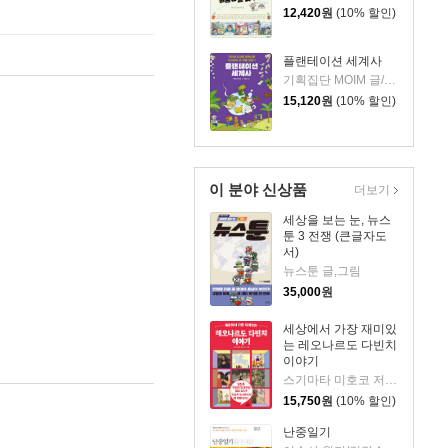
12,420
원
(10% 할인)
플랜테이션 세계사
기획집단 MOIM 글/김지하 그림
15,120
원
(10% 할인)
이 분야 신상품
더보기
세상을 보는 눈, 뉴스
툰 3 전쟁 (큰글자도
서)
뉴스툰 글,그림
35,000
원
세상에서 가장 재미있
는 레오나르도 다빈치
이야기
스기마타 미호코 저/서수지 역
15,750
원
(10% 할인)
난중일기