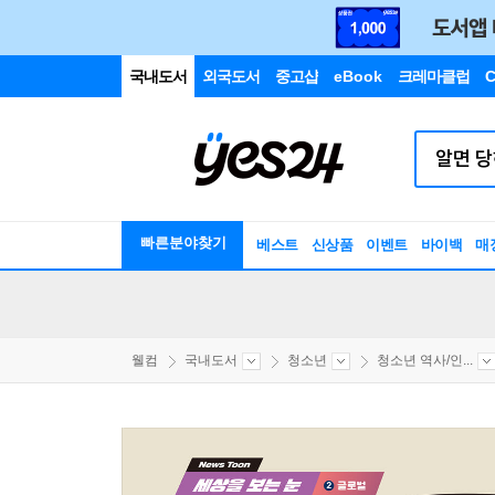
국내도서
외국도서
중고샵
eBook
크레마클럽
C
빠른분야찾기
베스트
신상품
이벤트
바이백
매
웰컴
국내도서
청소년
청소년 역사/인...