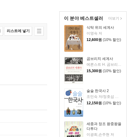
이 분야 베스트셀러
더보기
식탁 위의 세계사
매
리스트에 넣기
이영숙 저
12,600
원
(10% 할인)
곰브리치 세계사
에른스트 H. 곰브리치 저/클리퍼드 하퍼 그림/박민수 역
15,300
원
(10% 할인)
술술 한국사 2
조민숙 저/정호섭 감수/백대승 그림
12,150
원
(10% 할인)
세종과 정조 왕중왕을
다투다
이광희,손주현 저