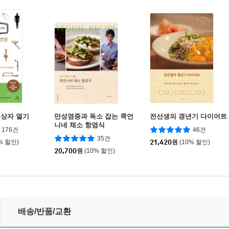
상자 열기
만성염증과 독소 잡는 쿡언
전선생의 갱년기 다이어트
니네 채소 항염식
176건
46건
35건
% 할인)
21,420
원
(10% 할인)
20,700
원
(10% 할인)
배송/반품/교환