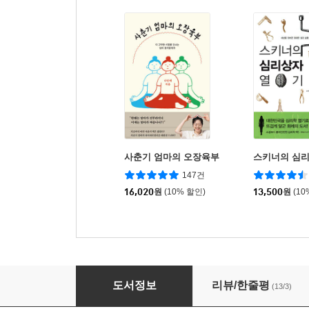
사춘기 엄마의 오장육부
스키너의 심리
147건
16,020
원
(10% 할인)
13,500
원
(10
세상을 보는 눈, 뉴스툰 2 글로벌
도서정보
리뷰/한줄평
(13/3)