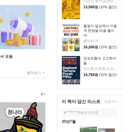
이순신 원저/김경수 편저
13,500
원
(10% 할인)
물질이 일상에서 이렇
게 문명을 바꿀 줄이
야
홍익희 저
16,200
원
(10% 할인)
도서 모음
앙코르톰의 고고학자
들
안신원,이화종,소상영,이정철,류대협,신다연,구민석,하재웅,서예원,오영주 저
펼쳐보기
15,750
원
(10% 할인)
1
/4
이 책이 담긴
리스트
더보기
a********3
님의 리스트
25년7월