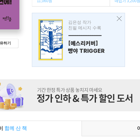
11,060원
매입가 3,200
김은성 작가
친필 메시지 수록
---------------
[예스리커버]
유하기
빵야 TRIGGER
들이
함께 산 책