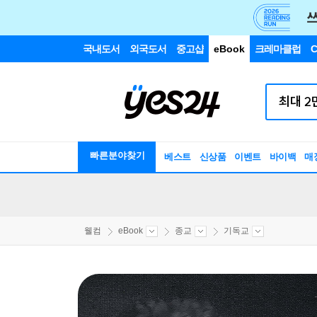
국내도서
외국도서
중고샵
eBook
크레마클럽
C
빠른분야찾기
베스트
신상품
이벤트
바이백
매
웰컴
eBook
종교
기독교