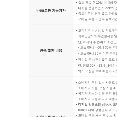
출고 완료 후 10일 이내의 
I. 서론
디지털 콘텐츠인 eBook의 
반품/교환 가능기간
중고상품의 경우 출고 완료일
모바일 쿠폰의 경우 유효기간(
석의 부분
II. 유다서 4절에 대한 석의
고객의 단순변심 및 착오구
직수입양서/직수입일서중 일
교리 부분
단, 아래의 주문/취소 조건인
오늘 00시 ~ 06시 30분 
III. 어떤 영원한 유기가 존재한다는 사실은 증명된다
반품/교환 비용
오늘 06시 30분 이후 주문
IV. 이성에 의해
직수입 음반/영상물/기프트 
V. 유기는 무엇인가?
단, 당일 00시~13시 사이
VI. 유기의 네 가지 행위
박스 포장은 택배 배송이 가
VII. 유기의 대상은 무엇인가?
VIII.유기의 일차적 원인은 하나님이며, 유기를 추
소비자의 책임 있는 사유로 
소비자의 사용, 포장 개봉에 
IX. 유기는 절대적이다.
복제가 가능한 상품 등의 포장을 
X. 유기는 또한 불변하고 확실하다.
소비자의 요청에 따라 개별
디지털 컨텐츠인 eBook, 
변증 부분
eBook 대여 상품은 대여 기
모바일 쿠폰 등록 후 취소/환
XI. 1. 개개인과 관련해 영원한 유기가 존재하는가?