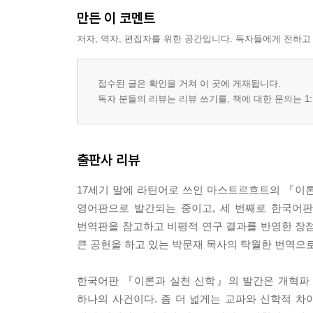
XXXV. 2. 하나님의 작정은 우리에게 그에 어긋나
만든 이 코멘트
XXXVI. 3. 하나님의 작정은 우리에게 그 용도를 보
저자, 역자, 편집자를 위한 공간입니다. 독자들에게 전하고
XXXVII. 4. 우리는 특히 하나님에 대한 예배에서
2장 예정
접수된 글은 확인을 거쳐 이 곳에 게재됩니다.
독자 분들의 리뷰는 리뷰 쓰기를, 책에 대한 문의는 1:
I. 서론
석의 부분
출판사 리뷰
II. 로마서 9장 22-23절에 대한 석의
17세기 말에 라틴어로 쓰인 마스트르흐트의 『이론
교리 부분
영어판으로 발간되는 중이고, 세 번째로 한국어판
III. 예정이 존재한다는 사실은 다음에 의거해 증명된
번역판을 참고하고 비평적 연구 결과를 반영한 장점
IV. 이성
큰 공헌을 하고 있는 박문재 목사의 탁월한 번역으로
V. 이 문제에서 용어의 모호함은 제거된다.
VI. “예정”이라는 용어는 무엇을 가리키는가?
한국어판 『이론과 실천 신학』의 발간은 개혁파 
VII. 예정의 내용은 무엇인가?
하나의 사건이다. 좀 더 넓게는 교파와 신학적 차