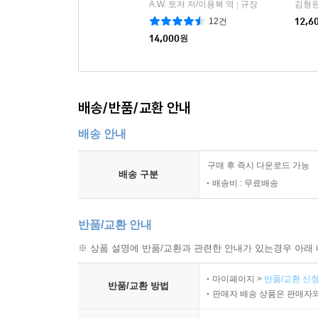
A.W. 토저 저/이용복 역
규장
김형원
|
XVI. 2. 모종의 보편적인 택함이 존재하는가?
12건
12,6
XVII. 3. 택함은 예견된 어떤 것에서 비롯하는가
14,000
원
XVIII. 4. 그리스도가 택함의 기초인가?
XIX. 5. 영광으로의 택함과 은혜로의 택함은 똑같
XX. 6. 택함을 받은 사람의 수는 불변하는가?
XXI. 7. 택함을 받은 사람은 자신이 택함을 받은 
배송/반품/교환 안내
배송 안내
실천 부분
XXII. 1. 하나님의 택함은 우리에게 하나님의 영광
구매 후 즉시 다운로드 가능
XXIII. 2. 하나님의 택함은 우리가 택함을 받은 
배송 구분
배송비 : 무료배송
XXIV. 3. 하나님의 택함으로 우리는 감사하지 않을 
XXV. 4. 하나님의 택함은 우리에게 거룩함을 향한
반품/교환 안내
XXVI. 5. 하나님의 택함은 위로, 기쁨, 담대함의 근
XXVII. 6. 택함에는 본받아야 할 모범이 있는데
※ 상품 설명에 반품/교환과 관련한 안내가 있는경우 아래 
XXVIII. 7. 택함의 문제와 관련해 피해야 할 위험 요
마이페이지 >
반품/교환 신청
반품/교환 방법
판매자 배송 상품은 판매자와
4장 유기