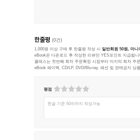
XXIV. 1. 유기도 예정의 한 종류인가?
XXV. 2. 예정, 참으로 영원하고 절대적인 예정은
XXVI. 3. 하나님의 기쁘신 뜻 이외에 예정의 다른
XXVII. 4. 아르미니우스주의의 예정 순서에 대해 
한줄평
(0건)
실천 부분
1,000원 이상 구매 후 한줄평 작성 시
일반회원 50원, 마니
eBook은 다운로드 후 작성한 리뷰만 YES포인트 지급됩니
XXVIII. 1. 예정의 사역에서 우리는 다음과 같은 것
클래스는 첫번째 회차 주문확정 시점부터 마지막 회차 주문
XXIX. 2. 우리는 이 예정 교리에서 여러 가지 위험
eBook 페이백, CD/LP, DVD/Blu-ray, 패션 및 판매금
XXX. 3. 우리는 하나님의 모범을 따라 우리의 영원
3장 택함
평점
한글 기준 50자까지 작성가능
I. 서론
석의 부분
II. 에베소서 1장 4-6절에 대한 석의