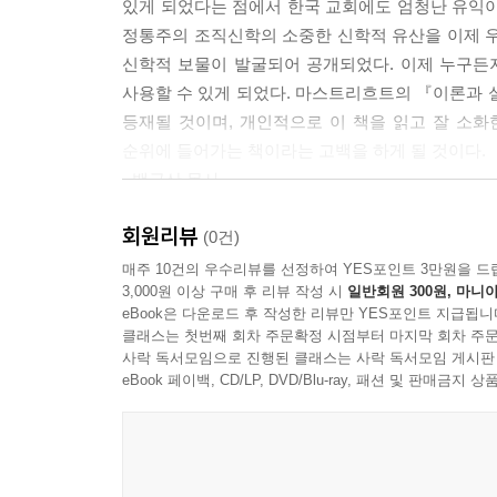
VIII. 예정은 다음과 같은 세 가지 사항을 내포한다: 
있게 되었다는 점에서 한국 교회에도 엄청난 유익이
IX. 2. 수단의 구상
정통주의 조직신학의 소중한 신학적 유산을 이제 우
X. 3. 수단의 의도와 지정
신학적 보물이 발굴되어 공개되었다. 이제 누구든
XI. 예정은 지성과 의지에 있다.
사용할 수 있게 되었다. 마스트리흐트의 『이론과 
XII. 예정은 이성을 지닌 피조물의 영원 상태에 대한
등재될 것이며, 개인적으로 이 책을 읽고 잘 소화
XIII. 예정의 대상에 대한 다양한 견해
순위에 들어가는 책이라는 고백을 하게 될 것이다.
XIV. 예정의 속성: 1. 영원성
- 백금산 목사
XV. 2. 독립성
회원리뷰
XVI. 3. 불변성
(0건)
XVII. 4. 확실성
매주 10건의 우수리뷰를 선정하여 YES포인트 3만원을 드
XVIII. 5. 절대성
3,000원 이상 구매 후 리뷰 작성 시
일반회원 300원, 마니아
eBook은 다운로드 후 작성한 리뷰만 YES포인트 지급됩니
XIX. 6. 자유로움
클래스는 첫번째 회차 주문확정 시점부터 마지막 회차 주문
XX. 7. 지혜
사락 독서모임으로 진행된 클래스는 사락 독서모임 게시판
XXI. 예정의 순서
eBook 페이백, CD/LP, DVD/Blu-ray, 패션 및 판매금
XXII. 천사와 인간에 대한 예정
XXIII. 예정의 부분: 택함과 유기
변증 부분