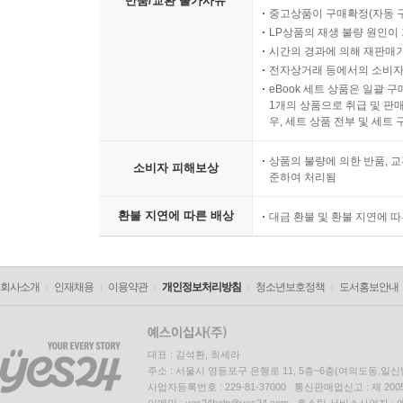
반품/교환 불가사유
중고상품이 구매확정(자동 
XII. 2. 유기는 오직 하나님의 지성에 의한 행위
LP상품의 재생 불량 원인이 기
XIII. 3. 죄는 유기를 추동하는 원인인가?
시간의 경과에 의해 재판매가
XIV. 4. 하나님은 인간을 죄나 멸망으로 예정하는가
전자상거래 등에서의 소비자
eBook 세트 상품은 일괄 
XV. 5. 타락했을 뿐 아니라 믿지도 않는 자는 유기
1개의 상품으로 취급 및 판매
XVI. 6. 유기는 절대적인가?
우, 세트 상품 전부 및 세트
XVII. 7. 유기는 불변적인가?
상품의 불량에 의한 반품, 교
소비자 피해보상
준하여 처리됨
실천 부분
XVIII. 1. 유기는 하나님의 영광을 드러낸다.
환불 지연에 따른 배상
대금 환불 및 환불 지연에 
XIX. 2. 유기는 우리에게 하나님에 대한 모든 비난
XX. 3. 유기는 하나님의 긍휼의 영광을 확대한다.
XXI. 4. 유기는 우리 자신이나 다른 사람의 유기
회사소개
인재채용
이용약관
개인정보처리방침
청소년보호정책
도서홍보안내
XXII. 5. 우리는 두렵고 떨림으로 우리 자신의 구
XXIII. 6. 다른 한편으로 유기된 자에게 특히 생소
대표 : 김석환, 최세라
주소 : 서울시 영등포구 은행로 11, 5층~6층(여의도동,일신
5장 창조 일반
사업자등록번호 : 229-81-37000 통신판매업신고 : 제 200