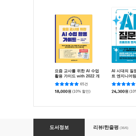
요즘 교사를 위한 AI 수업
AI 시대의 질
활용 가이드 with 2022 개
트 엔지니어
정 교육과정
65건
18,000
원
(10% 할인)
24,300
원
(1
공여사들의 엑셀 혁명 with 챗GPT
도서정보
리뷰/한줄평
(36/6)