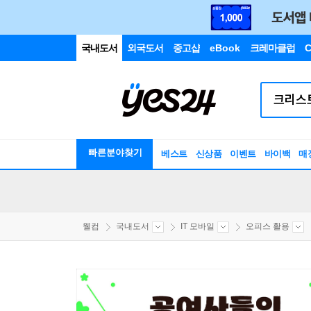
국내도서
외국도서
중고샵
eBook
크레마클럽
C
빠른분야찾기
베스트
신상품
이벤트
바이백
매
웰컴
국내도서
IT 모바일
오피스 활용