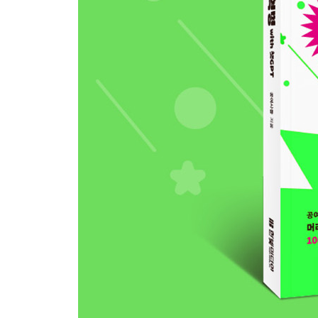
01 AI 시대, 챗GPT로 어떻게 엑셀을 마스터할까?
02 엑셀 에러가 만만해지는 순간
03 챗GPT로 일잘러의 엑셀 스킬을 훔치는 방법
04 절대 외울 필요가 없는 잘 안 쓰는 함수들
05 챗GPT로 신규 함수를 빠르게 익히는 방법
06 한눈에 들어오는 ‘차트’도 뚝딱
CHAPTER 02 국어만 잘해도 복잡한 수식이 뚝딱 
01 우리는 살면서 이미 챗GPT 프롬프트 스킬을 
02 엑셀에 특화된 프롬프트 스킬 1! 2! 3!
03 경영기획팀 : 만든 사람도 헷갈리는 KPI 등급 
04 인사팀 : 근태관리표에서 그 어렵다는 초과근무
05 영업팀 : 지저분한 주소 데이터 정제하기
06 생산팀 : 영업일 기준으로 생산 리드타임 KPI 
07 자재팀 : 발주명을 기준으로 자재코드 분류하기
08 총무팀 : 시트명을 기준으로 원하는 값 불러오기