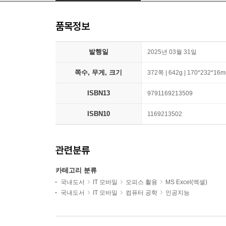
품목정보
발행일
2025년 03월 31일
쪽수, 무게, 크기
372쪽 | 642g | 170*232*16
ISBN13
9791169213509
ISBN10
1169213502
관련분류
카테고리 분류
국내도서
IT 모바일
오피스 활용
MS Excel(엑셀)
국내도서
IT 모바일
컴퓨터 공학
인공지능