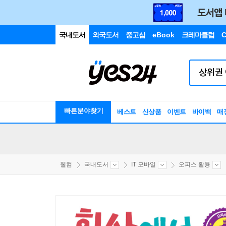
국내도서
외국도서
중고샵
eBook
크레마클럽
C
빠른분야찾기
베스트
신상품
이벤트
바이백
매
웰컴
국내도서
IT 모바일
오피스 활용