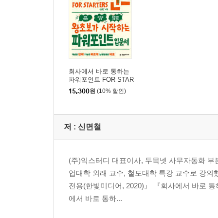
016 밑줄, 음영, 테두리/배경 지정하기
017 그림자, 강조점, 취소선 적용하기
018 자간과 장평 조정하기
019 글자 모양 복사하기 ★우선순위
020 문서 내 글꼴 종류 한 번에 변경하기 ★우선순
회사에서 바로 통하는
파워포인트 FOR STAR
CHAPTER 04 스타일 활용하여 문단 꾸미기
TERS
15,300
원
(10% 할인)
021 내어쓰기, 들여쓰기 적용하고 스타일 만들기 
022 스타일 활용하여 개요 번호 적용하기 ★우선순
저 :
신면철
023 스타일 적용된 문서의 문단 번호 수정하기 ★
CHAPTER 05 쪽 꾸미기
(주)익스터디 대표이사, 두목넷 사무자동화 부분
업대학 외래 교수, 철도대학 특강 교수로 강의
024 편집 용지 설정하기 ★우선순위
전용(한빛미디어, 2020)』 『회사에서 바로 통
025 머리말/꼬리말 적용하기 ★우선순위
에서 바로 통하...
026 쪽 번호 넣기 ★우선순위