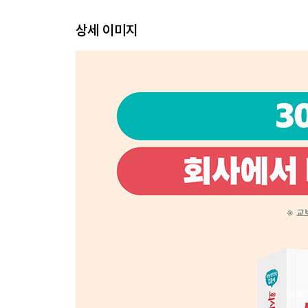
010 워크시트 이름 및 탭 색 변경하기 ★우선순위
상세 이미지
011 워크시트 이동/복사/삭제하기
012 워크시트 보호하기
013 문자/숫자 데이터 입력하기 ★우선순위
014 날짜/시간 입력하기 ★우선순위
015 한자/기호 입력하기
016 노트 삽입 및 편집하기
017 데이터 수정 및 행 삽입/삭제하기 ★우선순위
018 채우기 핸들로 데이터 채우기
019 빠른 채우기로 신속하게 데이터 열 채우기
020 데이터 유효성 검사로 한글/영문 모드 설정하기
021 데이터 유효성 검사로 목록 설정하기
CHAPTER 02 문서 편집 및 인쇄하기
022 표 서식과 셀 스타일 적용하기
023 표 디자인 변경 및 범위로 변환하기