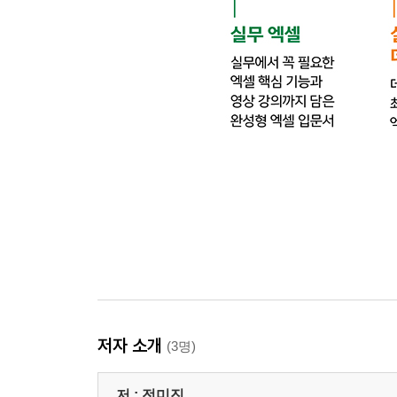
CHAPTER 05 표 꾸미기
025 표 삽입하고 기본 편집하기
026 셀 병합 및 분할하고 텍스트 입력하기 ★우선
027 셀 테두리 및 음영 지정하기 ★우선순위
028 표 분할하고 열 너비 같게 설정하기 ★우선순위
029 표 내용 정렬하고 함수 입력하기 ★우선순위
CHAPTER 06 페이지 관리 및 출력하기
030 구역별로 페이지 방향 다르게 설정하기 ★우
031 머리글/바닥글 작성하기 ★우선순위
032 구역별로 머리글 작성하기 ★우선순위
033 페이지 번호 삽입하기 ★우선순위
034 각주와 미주 삽입하기
저자 소개
(3명)
035 여러 문서를 하나로 합치기
저 :
전미진