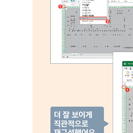
084 구분 기호로 텍스트 나누기 ★우선순위
085 중복 데이터 제거하고 상품 목록표 만들기 ★
086 동일한 항목으로 데이터 통합하고 빠른 서식
087 셀 값을 기준으로 정렬하기 ★우선순위
088 사용자가 지정한 순서로 정렬하기
089 SUBTOTAL 함수로 부분합 계산하기
090 자동 필터로 데이터 추출하기 ★우선순위
091 평균과 상위 10 기준으로 데이터 추출하기
092 여러 그룹으로 다중 부분합 작성하기 ★우선순
093 부분합의 요약된 결과만 복사하기
094 추천 피벗 테이블 만들기
095 사용자 지정 새 피벗 테이블 만들기 ★우선순위
096 피벗 테이블 그룹 지정/해제 및 필드 필터링하
097 피벗 테이블 레이아웃 및 디자인 변경하기
098 피벗 테이블 슬라이서와 시간 막대 삽입/제거
099 ChatGPT에 엑셀 함수 질문하고 도움받기 ★
100 ChatGPT로 함수식 오류 수정 및 함수식 질