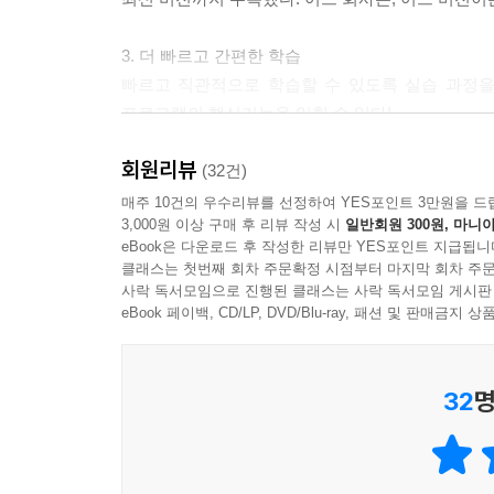
3. 더 빠르고 간편한 학습
빠르고 직관적으로 학습할 수 있도록 실습 과정을
프로그램의 핵심기능을 익힐 수 있다!
회원리뷰
4. 핵심기능 선별
(32건)
전문가가 엄선한 회사에서 바로 따라 쓸 수 있는 실
매주 10건의 우수리뷰를 선정하여 YES포인트 3만원을 드
3,000원 이상 구매 후 리뷰 작성 시
일반회원 300원, 마니아
핵심기능을 학습할 수 있다. 이 실전 예제만으로도 
eBook은 다운로드 후 작성한 리뷰만 YES포인트 지급됩니
클래스는 첫번째 회차 주문확정 시점부터 마지막 회차 주문
5. 우선순위 학습
사락 독서모임으로 진행된 클래스는 사락 독서모임 게시판
먼저 학습해야 할 기능을 표시하여 빠르게 익혀야 할
eBook 페이백, CD/LP, DVD/Blu-ray, 패션 및 판매금
꺼내어 찾아보기에 최적화되어 있다.
32
명
6. 챗GPT&AI 활용법 수록
챗GPT와 AI를 업무에 적용하는 방법을 안내해, 
익힐 수 있다.