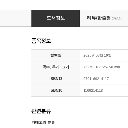
회사에서 바로 통하는 실무 엑셀 파워포인트 워
도서정보
리뷰/한줄평
(32/11)
품목정보
발행일
2025년 08월 19일
쪽수, 무게, 크기
752쪽 | 188*257*40mm
ISBN13
9791169214117
ISBN10
1169214118
관련분류
카테고리 분류