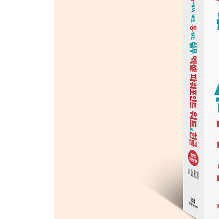
024 글꼴 그룹에서 서식 지정하기 ★우선순위
025 맞춤, 표시 형식 그룹에서 서식 지정하기 ★우
026 문자, 숫자 데이터 표시 형식 사용자 지정하기
027 숫자를 한글로 표시하는 서식 지정하기
028 숫자 데이터 표시 형식으로 양수/음수/0의 서
029 숫자 백만 단위 이하 자르고 네 자리마다 쉼표
030 요일과 누적 시간에 사용자 지정 표시 형식 설
031 셀 강조와 상위/하위 규칙으로 조건부 서식 
032 색조, 아이콘으로 조건부 서식 지정하기
033 막대로 조건부 서식 지정 및 규칙 편집하기
034 수식으로 조건부 서식 지정하기 ★우선순위
035 빠른 분석 도구를 사용하여 표 서식과 조건부
036 틀 고정하기 ★우선순위
037 문서를 바둑판식으로 정렬해서 작업하기
038 인쇄 미리 보기에서 인쇄 선택 영역 및 여백 
039 반복 인쇄할 제목 행 지정하기 ★우선순위
040 페이지 나누기 미리 보기 및 인쇄 배율 지정하