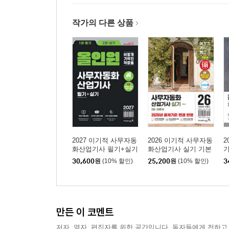
027 쪽 번호를 새 번호로 시작하기 ★우선순위
028 다단으로 문단 꾸미기 ★우선순위
작가의 다른 상품
029 문서 방향이 다른 문서 작성하기
030 각주/미주로 부연 설명 작성하기
CHAPTER 06 도형 및 개체 활용하기
031 그림 삽입하고 위치 설정하기 ★우선순위
032 그림 꾸미기 ★우선순위
033 문서에 내 서명 추가하기 ★우선순위
034 도형 이용하여 제목 상자 만들기 ★우선순위
2027 이기적 사무자동
2026 이기적 사무자동
2
화산업기사 필기+실기
화산업기사 실기 기본
기
올인원
서
30,600
원
(10% 할인)
25,200
원
(10% 할인)
3
CHAPTER 07 표 꾸미기
035 표 삽입, 크기 조절, 위치 설정하기 ★우선순위
036 줄/칸 삽입 및 지우기
만든 이 코멘트
037 셀 합치고 나누기(테두리 변경) ★우선순위
저자, 역자, 편집자를 위한 공간입니다. 독자들에게 전하고