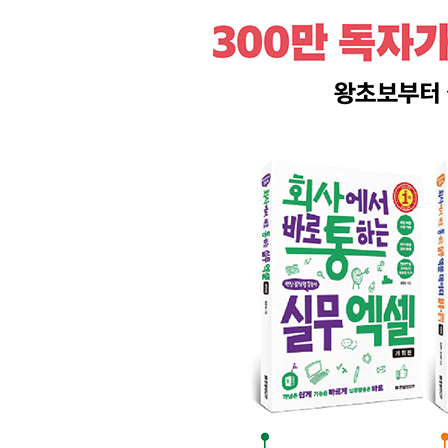
012 글꼴, 글꼴 색, 글꼴 크기, 밑줄 및 음영 지정하
013 글자 간격과 장평 변경하기 ★우선순위
014 첨자 및 윗주 설정하기
015 단락 번호 삽입하고 탭 설정하기 ★우선순위
016 단락에 글머리 기호 삽입하기 ★우선순위
017 첫 줄 들여쓰기와 둘째 줄 이하 들여쓰기 ★우
018 다단과 탭 활용하여 메뉴판 만들기
019 스타일 만들어 문서 체계 잡기 ★우선순위
020 서식 설정하고 스타일에 추가하기 ★우선순위
CHAPTER 04 도형 및 개체 활용하기
021 결재란에 서명 추가하기 ★우선순위
022 그림 삽입하고 도형에 맞춰 자르기(캡션 삽입)
023 도형 이용하여 제목 상자 만들기 ★우선순위
024 엑셀에서 차트 가져오기 ★우선순위