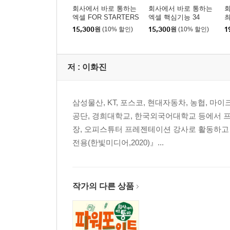
회사에서 바로 통하는
회사에서 바로 통하는
005 한컴 애셋 활용하여 글꼴 설치하기 ★우선순위
엑셀 FOR STARTERS
엑셀 핵심기능 34
최
15,300
원
(10% 할인)
15,300
원
(10% 할인)
1
CHAPTER 02 입력 및 기본 편집하기
006 한자 입력 및 변환하기
저 :
이화진
007 한자 사전에 자주 사용할 단어 직접 등록하기
008 문자표를 이용하여 특수 문자 입력하기 ★우
삼성물산, KT, 포스코, 현대자동차, 농협, 
009 단위 기호 입력하기
공단, 경희대학교, 한국외국어대학교 등에서 프
010 메모 사용하기
장, 오피스튜터 프레젠테이션 강사로 활동하고
011 책갈피/하이퍼링크 이용하기 ★우선순위
전용(한빛미디어,2020)』...
012 맞춤법 검사하기
013 찾기 및 찾아 바꾸기 ★우선순위
CHAPTER 03 문서 편집과 글꼴 꾸미기
작가의 다른 상품
014 클립보드 사용하기 ★우선순위
015 글꼴, 글자 색, 글자 크기 변경하기