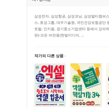
CHAPTER 07 ChatGPT 활용하여 보고서 작성하기
036 ChatGPT 활용하여 출장 보고서 작성하기
037 출장 경비 종이 영수증 정리하기 ★우선순위
삼성전자, 삼성항공, 삼성코닝, 삼성멀티캠퍼스
038 문서에 표지 삽입하기 ★우선순위
스, 효성그룹, 대우기술원, 국민건강보험공단 
039 표 활용하여 제목 상자 만들기 ★우선순위
토탈, 인키움, 경기중소기업센터 등에서 강의
040 한 페이지에 맞춰 출력하기 ★우선순위
판)-모든 버전용(한빛미디어, ...
041 페이지 및 여백 설정하기
042 스타일 기준으로 목차 만들기 ★우선순위
작가의 다른 상품
[PART 04 한글]
CHAPTER 01 한글 기본기 다지기
000 한글 시작 화면과 기본 화면 구성 살펴보기
001 새 문서 만들고 저장하기
002 문서 불러와 암호 지정 및 해제하기 ★우선순위
003 자동 저장 설정하기 ★우선순위
004 PDF 파일을 한글로 변환하기 ★우선순위