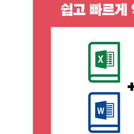
055 QUOTIENT, MOD 함수로 몫, 나머지 값 표시
056 ROW, SUMPRODUCT 함수로 행 번호와 합
057 RANK.EQ, RANK.AVG 함수로 순위 구하기
058 IF 함수로 과정 수료자와 교육점수 구하기 ★
059 중첩 IF 함수와 IFS 함수로 부서별 포상금과 
060 IF, AND, OR 함수로 기업 신용도 분류하기
061 AVERAGE, AVERAGEIF 함수로 평균 구하기
062 MIN, MINIFS 함수로 최솟값 구하기
063 COUNTIF, COUNTIFS 함수로 조건에 만
064 UNIQUE, SUMIF, SUMIFS 함수와 구조
065 CHOOSE, MID 함수로 주민번호에서 성별 구
066 LEFT, FIND, SUBSTITUTE, TEXTJOIN 
067 DATE, LEFT, MID 함수로 생년월일 계산하기
068 DATEDIF, EOMONTH 함수로 근무 기간과 
069 VLOOKUP, XLOOKUP, HLOOKUP 함수
070 IFERROR 함수로 오류 처리하기
071 INDEX, MATCH 함수로 최저가 업체 선정하기
072 FILTER, SORT 배열 함수와 구조적 참조로 