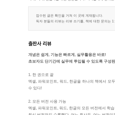
038 셀 높이와 폭 같게 설정하기(배분정렬) ★우선
039 표 나누기, 붙이기, 여러 쪽 지원 기능 이용하기
040 표 셀 속성 지정하기(대각선, 채우기) ★우선순
접수된 글은 확인을 거쳐 이 곳에 게재됩니다.
041 표 내용 정렬하고 천 단위 구분 쉼표 표시하기
독자 분들의 리뷰는 리뷰 쓰기를, 책에 대한 문의는 1:
042 표 뒤집기와 표 마당 활용하기
CHAPTER 08 ChatGPT 활용해서 문서 작성하고
출판사 리뷰
043 ChatGPT 활용하여 출장보고서 작성하기 ★
개념은 쉽게, 기능은 빠르게, 실무활용은 바로!
044 문자열을 표로 만들기 ★우선순위
초보자도 단기간에 실무에 투입될 수 있도록 구성된
045 표 활용하여 제목 상자 만들기 ★우선순위
046 기획안 표지 만들기
1. 한 권으로 끝
047 문서 끼워 넣고 차례 만들기 ★우선순위
엑셀, 파워포인트, 워드, 한글을 하나의 책에서 모
048 종이 영수증 경비 정리하기
수 있다!
049 보고서 인쇄하기(골라 찍기, 모아 찍기) ★우
050 워터마크 인쇄하기(꼬리말에 문서 정보 출력하
2. 모든 버전 사용 가능
엑셀, 파워포인트, 워드, 한글의 모든 버전에서 학습할 
최신 버전까지 수록했다. 어느 회사든, 어느 버전이