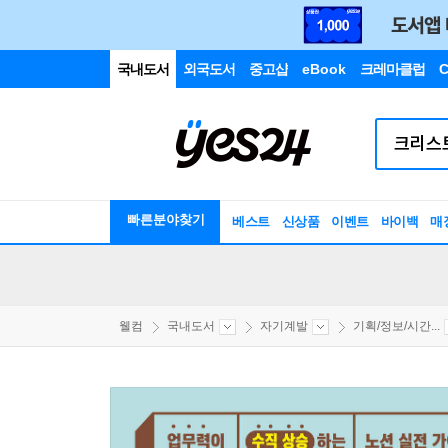
국내도서
외국도서
중고샵
eBook
크레마클럽
C
빠른분야찾기
베스트
신상품
이벤트
바이백
매
웰컴
국내도서
자기계발
기획/정보/시간...