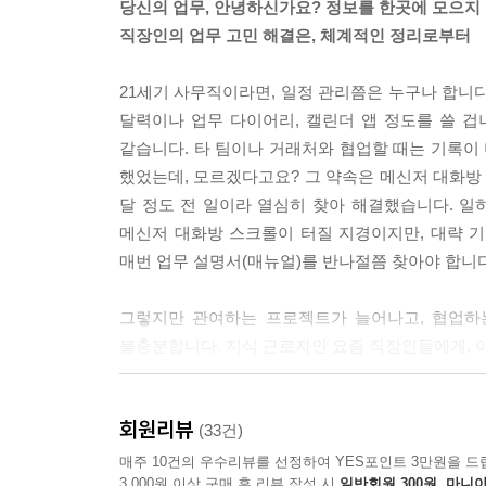
당신의 업무, 안녕하신가요? 정보를 한곳에 모으지 
직장인의 업무 고민 해결은, 체계적인 정리로부터
21세기 사무직이라면, 일정 관리쯤은 누구나 합니다
달력이나 업무 다이어리, 캘린더 앱 정도를 쓸 겁니
같습니다. 타 팀이나 거래처와 협업할 때는 기록이 
했었는데, 모르겠다고요? 그 약속은 메신저 대화방 3
달 정도 전 일이라 열심히 찾아 해결했습니다. 일
메신저 대화방 스크롤이 터질 지경이지만, 대략 기
매번 업무 설명서(매뉴얼)를 반나절쯤 찾아야 합니다만
그렇지만 관여하는 프로젝트가 늘어나고, 협업하
불충분합니다. 지식 근로자인 요즘 직장인들에게, 
#이제 막 시작하는 장 사원: 입사 6개월차 장 사
회원리뷰
질문을 두세 번 반복하다 결국 핀잔을 듣고 만다. 아
(33건)
매주 10건의 우수리뷰를 선정하여 YES포인트 3만원을 드
3,000원 이상 구매 후 리뷰 작성 시
일반회원 300원, 마니아