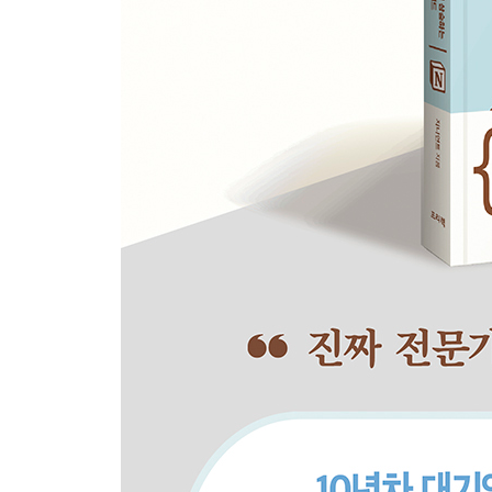
보너스페이지 9| 관계형 사용 시 주의점
섹션 20. DSLR 확장
페이지 1| DSLR 기록 영역 확장: 일에서 삶으로
페이지 2| DSLR 시스템 확장: 〈목표 DB〉
파트 Ⅶ | DSLR, 한 걸음 더
섹션 21. 노션 캘린더 & 홈 대시보드
페이지 1| 구글 캘린더와 함께 보는 노션 캘린더
페이지 2| 홈 대시보드 구성 및 활용
섹션 22. 수식 기초: 엑셀 몰라도 OK
페이지 1| 수식이란?
페이지 2| 함수란?
페이지 3| 〈날짜〉 속성 함수
보너스페이지 10 | 수식 깔끔하게 작성하는 법
섹션 23. 수식 심화: 분석용 함수 활용
페이지 1| 국내 매출 계산