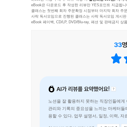
#일정 관리가 필요한 김 대리: 중요한 업무를 하
eBook은 다운로드 후 작성한 리뷰만 YES포인트 지급됩니
해내도, 점점 더 많은 일에 몰려 어느새 통제력을 잃
클래스는 첫번째 회차 주문확정 시점부터 마지막 회차 주문
사락 독서모임으로 진행된 클래스는 사락 독서모임 게시판
#PM으로 직무가 바뀐 천 과장: 최근 실무를 내려
eBook 페이백, CD/LP, DVD/Blu-ray, 패션 및 판매금
준비하느라 하루가 다 간다. 일과 사람, 목표와 일
33
명
실수하지 않고, 제때 퇴근하고, 일과 삶을 양립시
한곳에 모아야 합니다. 여기 저기 흩어져 있는 기록
매뉴얼로 넘어가면 별도 정리 시스템은 더욱 절실해집니
않나요? 무수한 보고서 버전 중에 무엇이 최신일까요
당신에게 '노션'을 강력 추천합니다. 모든 것을 노션에 담으세
AI가 리뷰를 요약했어요!
직장인을 위한 듀얼 브레인, DSLR 프레임워크
노션을 잘 활용하지 못하는 직장인들에게 
일을 아무리 해도 실력은 제자리걸음 같은 당신,
관리와 기록의 중요성을 느끼는 마케터들에게
절실히 필요한 당신. 모든 직장인에게 자신 있게 
용할 수 있다. 업무 설명서, 일정, 이력,
실시간 동기화되고, 동료들과 동시 작업까지 가능합
업무 효율이 크게 향상된다.
통합과 연결이 너무 쉽습니다. 업무와 일정, 자료를