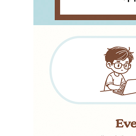
페이지 2| 노션 차트 꾸미고 읽기
섹션 13. [보기+] 간편한 설문조사 시스템, 노션 양
페이지 1| [양식] 보기와 설문지 제작
페이지 2| [차트] 보기와 설문 결과 분석
[직장인을 위한 노션] 노션, 일과 삶을 통합하는 D
__업무 관리 툴로서의 노션을 만나다
파트 Ⅴ | 직장인 비밀 무기, DSLR 시스템
섹션 14. [Description(디스크립션)] ① 정확히 
페이지 1| 노션 업무 설명서 〈업무 설명서 DB〉
페이지 2| 〈업무 설명서 DB〉 심화: 페이지 연결 &
섹션 15. [Schedule(스케줄)] 퇴근 시간을 당기는 
페이지 1| 일정과 할 일 관리 〈일정 DB〉
페이지 2| 보기 설계 심화: 우선순위 매트릭스 | 일
보너스페이지 7| 반복 업무 관리 아이디어
섹션 16. [Log(로그)] 경험이 자산이 되는 업무 이력