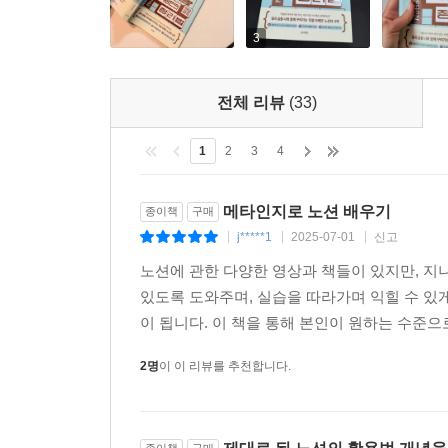
당신의 노션, 안녕하신가요? 예쁜 템플릿은 노션의
대강 만든 페이지 몇 장으론, 복사-붙여넣기로는 도달할
3
그런데 이 시스템은 누가 만들어준 것을 고스란히 
말합니다. "나도 양식을 주고 사용법을 알려준 뒤, 
전체 리뷰
(33)
당신의 일과 삶에 맞춰서 끊임없이 변화해야 한다.
명확하게 이해해야 한다."
1
2
3
4
'디지털 종이'로 비유되는 노션의 진짜 가치는, 스
메타인지로 노션 배우기
종이책
구매
역시 바로 이 지점에 있습니다. 단순 페이지 생
j*****1
2025-07-01
신고
|
|
|
노하우가 면면에 빼곡합니다. 그가 대기업에서 개
노션에 관한 다양한 영상과 책들이 있지만, 지니언트
프레임워크'에는 다른 어디에도 볼 수 없는 '업무용
있도록 도와주며, 실습을 따라가며 익힐 수 있
고려한 DSLR 프레임워크는 진정 업무에 유용하며,
이 됩니다. 이 책을 통해 본인이 원하는 수준으
이렇게 노션이 메모장에서 시스템으로 진화하려면, 
2명
이 이 리뷰를 추천합니다.
프레임워크를 그대로 가져다 쓴다고 모든 역량이 발
'노션 공식 앰배서더'로서 수천 명의 인프런 수강