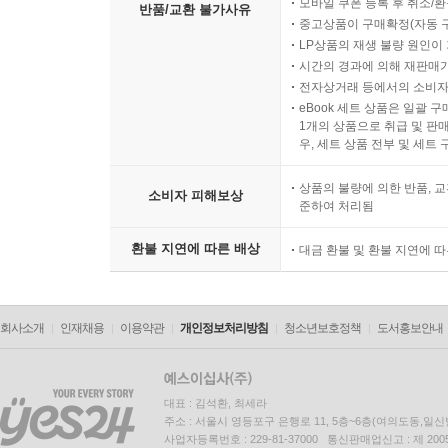
모바일 쿠폰 등록 후 취소/환
반품/교환 불가사유
중고상품이 구매확정(자동 
LP상품의 재생 불량 원인이 기
시간의 경과에 의해 재판매가
전자상거래 등에서의 소비자
eBook 세트 상품은 일괄 
1개의 상품으로 취급 및 판매
우, 세트 상품 전부 및 세트
상품의 불량에 의한 반품, 교
소비자 피해보상
준하여 처리됨
환불 지연에 따른 배상
대금 환불 및 환불 지연에 
회사소개
인재채용
이용약관
개인정보처리방침
청소년보호정책
도서홍보안내
대표 : 김석환, 최세라
주소 : 서울시 영등포구 은행로 11, 5층~6층(여의도동,일신
사업자등록번호 : 229-81-37000 통신판매업신고 : 제 200