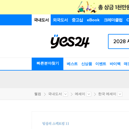
국내도서
외국도서
중고샵
eBook
크레마클럽
C
빠른분야찾기
베스트
신상품
이벤트
바이백
매
웰컴
국내도서
에세이
한국 에세이