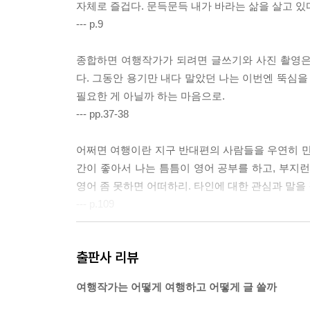
자체로 즐겁다. 문득문득 내가 바라는 삶을 살고 있
--- p.9
종합하면 여행작가가 되려면 글쓰기와 사진 촬영은 기
다. 그동안 용기만 내다 말았던 나는 이번엔 뚝심을
필요한 게 아닐까 하는 마음으로.
--- pp.37-38
어쩌면 여행이란 지구 반대편의 사람들을 우연히 만
간이 좋아서 나는 틈틈이 영어 공부를 하고, 부지런
영어 좀 못하면 어떠하리. 타인에 대한 관심과 말을
--- p.109
더불어 나도 새로운 파도에 올라타는 시도를 해야 한
출판사 리뷰
든 덜 알려진 여행지를 발견하고, 경험해서 생생하
츠로 만드는 사람이니까.
여행작가는 어떻게 여행하고 어떻게 글 쓸까
--- p.136