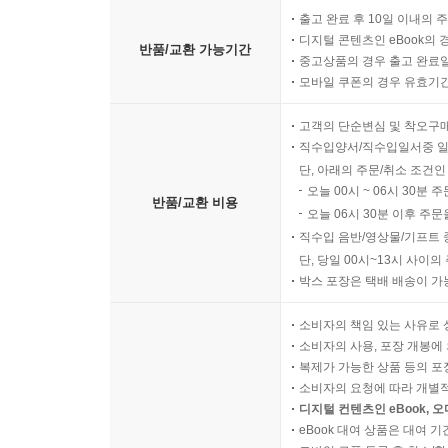
출고 완료 후 10일 이내의 
디지털 콘텐츠인 eBook의 
반품/교환 가능기간
중고상품의 경우 출고 완료일
모바일 쿠폰의 경우 유효기간(
고객의 단순변심 및 착오구
직수입양서/직수입일서중 일
단, 아래의 주문/취소 조건인
오늘 00시 ~ 06시 30분 
반품/교환 비용
오늘 06시 30분 이후 주문
직수입 음반/영상물/기프트 
단, 당일 00시~13시 사이
박스 포장은 택배 배송이 가
소비자의 책임 있는 사유로 
소비자의 사용, 포장 개봉에 
복제가 가능한 상품 등의 포장을 
소비자의 요청에 따라 개별
디지털 컨텐츠인 eBook, 
eBook 대여 상품은 대여 기