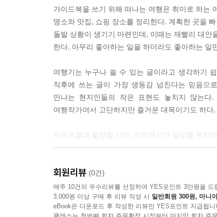
가이드북을 쓰기 위해 떠나는 여행은 취미로 하는 여
명소와 맛집, 쇼핑 장소를 정리한다. 계획한 곳을 
돌발 상황이 생기기 마련인데, 이때는 재빨리 대안을
한다. 아무리 좋아하는 일을 하더라도 좋아하는 일만
여행기는 누구나 쓸 수 있는 글이라고 생각하기 쉽
직후에 쓰는 글이 가장 생동감 넘친다는 믿음으로
만나는 현지인들의 작은 표현도 놓치지 않는다.
여행작가여서 고단하지만 즐거운 대목이기도 하다.
자유로움과 불안함 사이, 프리랜서가 일상을 유지하
여느 작가와 마찬가지로 여행작가도 프리랜서로 일한
회원리뷰
수 있으나 실상은 그렇지 않다. 프리랜서가 된 
(0건)
잘한다고 해도 늘 변수가 있기 때문이다. 불확실
매주 10건의 우수리뷰를 선정하여 YES포인트 3만원을 드
3,000원 이상 구매 후 리뷰 작성 시
일반회원 300원, 마니아
외쳤다. 하지만 그 결과, 퇴근 없는 삶이 이어졌다.
eBook은 다운로드 후 작성한 리뷰만 YES포인트 지급됩니
클래스는 첫번째 회차 주문확정 시점부터 마지막 회차 주문