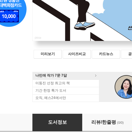
미리보기
사이즈비교
카드뉴스
공
나민애 작가 7문 7답
이동진 선정 최고의 책
기간 한정 특가 도서
오직, 예스24에서만
쓰기 위해 또 떠납니다
도서정보
리뷰/한줄평
(0/0)