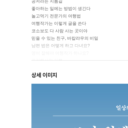
공저라는 지름길
좋아하는 일에는 방법이 생긴다
놀고먹기 전문가의 여행법
여행작가는 이렇게 글을 쓴다
코소보도 다 사람 사는 곳이야
믿을 수 있는 친구, 바칼랴우의 비밀
남편 밥은 어떻게 하고 다녀요?
영어 잘해야 여행작가 하나요?
프리랜서의 기쁨
프리랜서의 슬픔
상세 이미지
생생한 여행의 경험을 씁니다
떠나고 싶은 마음은 굴뚝같았지만
네, 요즘도 가이드북 보는 사람이 있어요
라디오 게스트의 세계
여행작가가 되고 싶다면
나가며