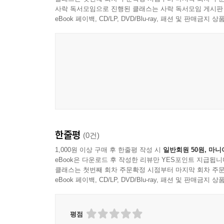
이제는 더 이상 밤새워 무리하게 일하지 않는다.
사락 독서모임으로 진행된 클래스는 사락 독서모임 게시판
만들었다. 저자는 일정한 시간에 일어나 운동을 한
eBook 페이백, CD/LP, DVD/Blu-ray, 패션 및 판매금
루틴을 만들어 몸과 마음을 단련해 두면 급한 일을 
여행 콘텐츠 범람의 시대, 가이드북만이 줄 수 있는
여행 유튜버와 온라인 여행 정보가 넘쳐나는 시대,
가이드북 읽는 독자는 점점 줄어들고 있고, 저
반찬가게에 비유한다. 취재부터 집필까지 하나하나 
유용한 코스를 독자에게 제안하기 위해 머리를 쥐
한줄평
(0건)
확인한다. 낯선 도시를 책 한 권에 의지해 여행할
가이드북을 쓰려 애쓴다. 독서만큼 즐거운 여행 준
1,000원 이상 구매 후 한줄평 작성 시
일반회원 50원, 마니
eBook은 다운로드 후 작성한 리뷰만 YES포인트 지급됩니
클래스는 첫번째 회차 주문확정 시점부터 마지막 회차 주문
eBook 페이백, CD/LP, DVD/Blu-ray, 패션 및 판매금
평점