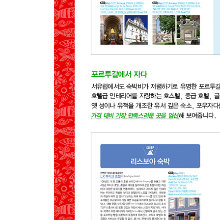
GET AROUND
MAP
SEE
EAT
SLEEP
06 에보라
PREVIEW
MAP
SEE
EAT
SLEEP
07 코임브라
PREVIEW