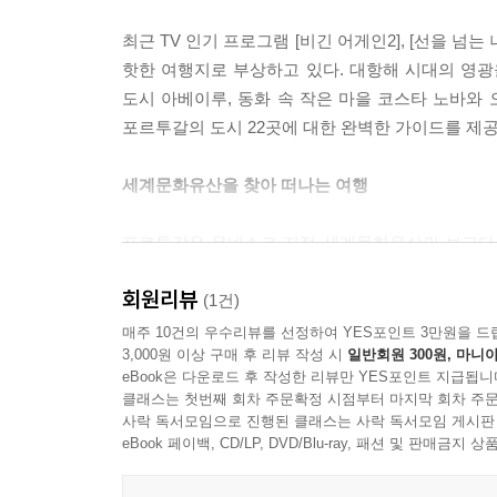
최근 TV 인기 프로그램 [비긴 어게인2], [선을 
핫한 여행지로 부상하고 있다. 대항해 시대의 영광
도시 아베이루, 동화 속 작은 마을 코스타 노바와
포르투갈의 도시 22곳에 대한 완벽한 가이드를 제공
세계문화유산을 찾아 떠나는 여행
포르투갈은 유네스코 지정 세계문화유산의 보고다. 
에보라 역사지구, 신트라 문화경관처럼 도시 전체
회원리뷰
알투 도우루 와인 산지 등 유네스코의 엄격한 기
(1건)
아름다운 자연경관을, 때로는 세월의 흔적과 역사가
매주 10건의 우수리뷰를 선정하여 YES포인트 3만원을 드
3,000원 이상 구매 후 리뷰 작성 시
일반회원 300원, 마니아
eBook은 다운로드 후 작성한 리뷰만 YES포인트 지급됩니
포르투갈을 가장 효율적으로 돌아보는 베스트 코스
클래스는 첫번째 회차 주문확정 시점부터 마지막 회차 주문
사락 독서모임으로 진행된 클래스는 사락 독서모임 게시판
여행을 준비할 때 가장 고민되는 일정 짜기. 『포
eBook 페이백, CD/LP, DVD/Blu-ray, 패션 및 판매금
최대한 활용하여 포르투갈의 주요 도시를 섭렵하는