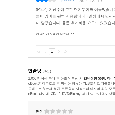
c********5
2020-01-23
신고
|
|
|
(P.354) 지난주에 추천 현지투어를 이용했
가이드북의 핵심은 여행자에게 최적화된 동선과 이
들이 영어를 편히 사용합니다.) 일정에 내년까
비행기에 타는 순간부터 여행지에 도착하기까지의 
이 달랐습니다. 물론 추가비용 요구도 있었습니
길치여도 쉽게 알 수 있도록 골목길 하나까지 상세하
도시에서 도시로 이동할 때 이용하는 기차, 버스 등
이 리뷰가 도움이 되었나요?
여행지에 대한 두려움이 사라질 것이다.
1
D-day 별 미션을 통한 컨설팅으로 여행 준비 끝
여행지를 택했다면 이제 여행 계획을 짤 차례. 『포
한줄평
(0건)
계획 짜기, 항공권 예약, 숙소 예약, 여행 정보 수집
1,000원 이상 구매 후 한줄평 작성 시
일반회원 50원, 마니
함께라면 포르투갈 여행이 꿈이 아니라 현실이 된다
eBook은 다운로드 후 작성한 리뷰만 YES포인트 지급됩니
클래스는 첫번째 회차 주문확정 시점부터 마지막 회차 주문
여행지에서는 맵북으로 간편하게!
eBook 페이백, CD/LP, DVD/Blu-ray, 패션 및 판매금
부록으로 증정하는 휴대용 맵북을 잘라 미리 갈 
평점
표기했으며, 본책에 소개된 명소와 레스토랑, 상점, 