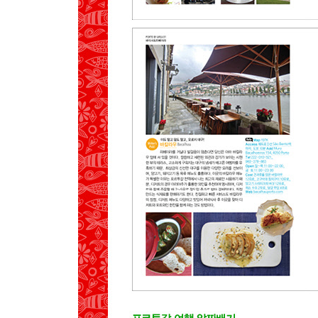
포르투 근교
01 브라가
PREVIEW
GET AROUND
MAP
SEE
EAT
BUY
SLEEP
02 기마랑이스
PREVIEW
GET AROUND
MAP