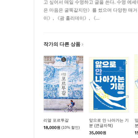
고 싶어서 매일 수영하고 글을 쓴다. 수영 에세
은 마음은 굴뚝같지만》를 썼으며 다양한 매거
이》, 《괌 홀리데이》, 《...
작가의 다른 상품
리얼 포르투갈
앞으로 안 나아가는 기
앞
분 (큰글자책)
18,000
원
(10% 할인)
35,000
원
1