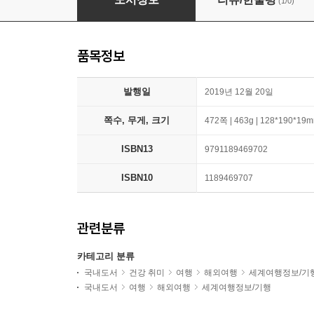
(1/0)
품목정보
발행일
2019년 12월 20일
쪽수, 무게, 크기
472쪽 | 463g | 128*190*19
ISBN13
9791189469702
ISBN10
1189469707
관련분류
카테고리 분류
국내도서
건강 취미
여행
해외여행
세계여행정보/기
국내도서
여행
해외여행
세계여행정보/기행