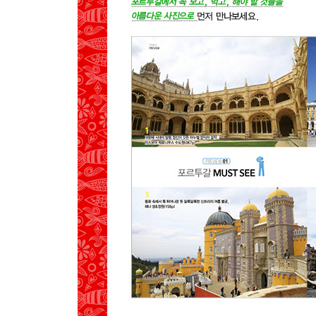
03 바이루 알투&시아두
MAP
SEE
EAT
BUY
04 벨렝
MAP
SEE
EAT
05 올리베
MAP
SEE
EAT