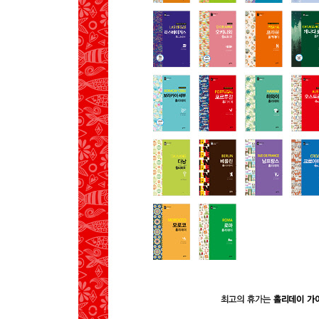
02 알가브르 파루
PREVIEW
GET AROUND
MAP
SEE
EAT
BUY
SLEEP
03 마데이라 푼샬
PREVIEW
GET AROUND
MAP
SEE