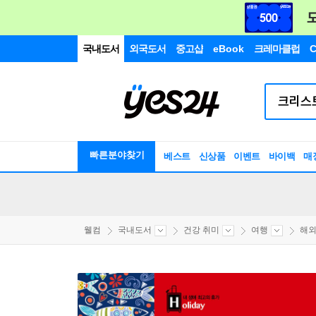
국내도서
외국도서
중고샵
eBook
크레마클럽
C
빠른분야찾기
베스트
신상품
이벤트
바이백
매
웰컴
국내도서
건강 취미
여행
해