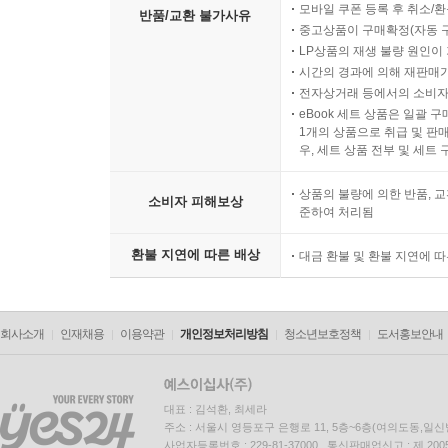
모바일 쿠폰 등록 후 취소/환
반품/교환 불가사유
중고상품이 구매확정(자동 
LP상품의 재생 불량 원인이 기
시간의 경과에 의해 재판매가
전자상거래 등에서의 소비자
eBook 세트 상품은 일괄 
1개의 상품으로 취급 및 판매
우, 세트 상품 전부 및 세트
상품의 불량에 의한 반품, 교
소비자 피해보상
준하여 처리됨
환불 지연에 따른 배상
대금 환불 및 환불 지연에 
회사소개
인재채용
이용약관
개인정보처리방침
청소년보호정책
도서홍보안내
대표 : 김석환, 최세라
주소 : 서울시 영등포구 은행로 11, 5층~6층(여의도동,일신
사업자등록번호 : 229-81-37000 통신판매업신고 : 제 200