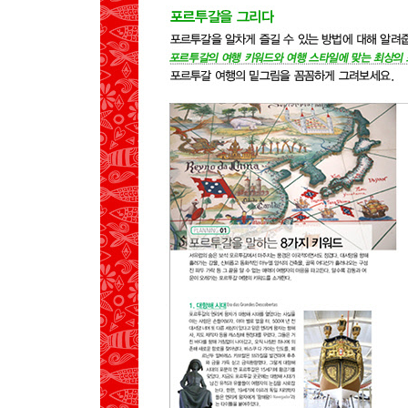
BUY
리스보아 숙박
리스보아 근교
01 신트라
PREVIEW
GET AROUND
MAP
SEE
EAT
SLEEP
02 카스카이스&카보 다 호카