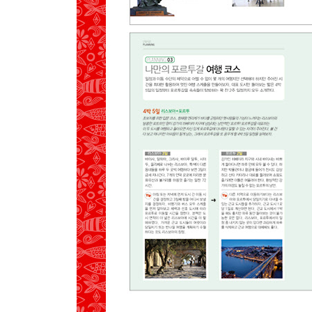
PREVIEW
GET AROUND
MAP
SEE
EAT
SLEEP
포르투
PREVIEW
GET AROUND
MAP
ONE FINE DAY
01 바이샤&히베리아
SEE