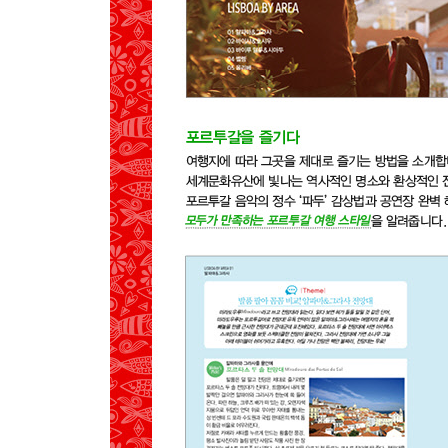
GET AROUND
MAP
SEE
02 나자레
PREVIEW
GET AROUND
MAP
SEE
EAT
SLEEP
03 알쿠바사&바탈랴
PREVIEW
GET AROUND