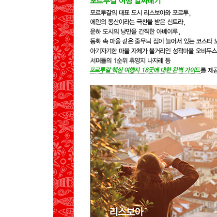
SEE
EAT
SLEEP
03 아베이루&코스타 노바
PREVIEW
GET AROUND
MAP
SEE
EAT
포르투갈 소도시
01 오비두스
PREVIEW