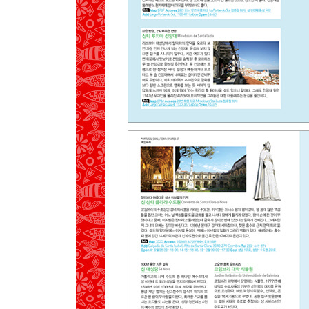
MAP
SEE
EAT
SLEEP
04 투마르
PREVIEW
GET AROUND
MAP
SEE
EAT
SLEEP
05 파티마
PREVIEW