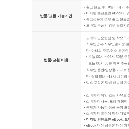
출고 완료 후 10일 이내의 
디지털 콘텐츠인 eBook의 
반품/교환 가능기간
중고상품의 경우 출고 완료일
모바일 쿠폰의 경우 유효기간(
고객의 단순변심 및 착오구
직수입양서/직수입일서중 일
단, 아래의 주문/취소 조건인
오늘 00시 ~ 06시 30분 
반품/교환 비용
오늘 06시 30분 이후 주문
직수입 음반/영상물/기프트 
단, 당일 00시~13시 사이
박스 포장은 택배 배송이 가
소비자의 책임 있는 사유로 
소비자의 사용, 포장 개봉에 
복제가 가능한 상품 등의 포장을 
소비자의 요청에 따라 개별
디지털 컨텐츠인 eBook, 
eBook 대여 상품은 대여 기