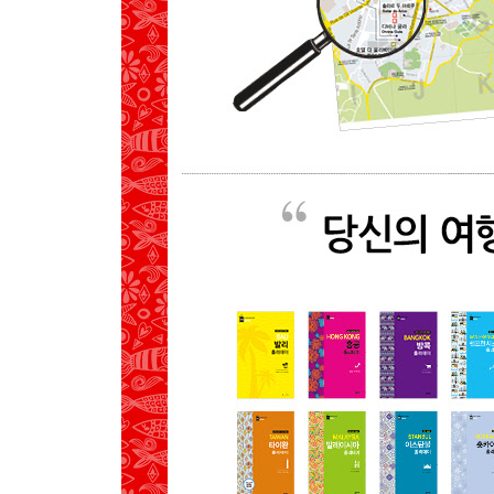
GET AROUND
MAP
SEE
EAT
SLEEP
포르투갈 해안가 마을&섬
01 알가르브 라구스
PREVIEW
GET AROUND
MAP
SEE
EAT
BUY
SLEEP