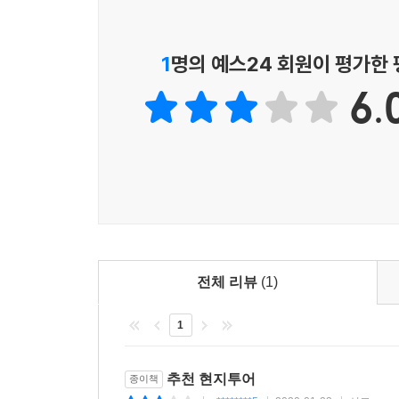
활동적인 여행자, 현지 문화를 깊이 있게 경험하고
코스와 깨알 같은 여행 꿀팁을 안내한다.
1
명의 예스24 회원이 평가한
로컬들에게 검증받은 포르투갈의 맛집 정보
6.
여행의 반은 먹는 즐거움 아니던가! 포르투갈에서는
매우 발달했다. 염장한 대구를 이용한 바칼라우 
요리뿐이겠는가! 마카오 에그 타르트의 원조 격인
포트와인까지 현지인들의 검증을 거쳐 엄선한 포르
여행 패턴과 예산에 따른 숙소
어디서 자느냐는 여행의 컨디션을 좌우할 만큼 매우
전체 리뷰
(1)
쉬고 싶은 사람들을 위한 중상급 호텔, 옛 성이나 
1
요금 정보까지 세세하게 안내해 자신의 예산과 선호하
포함 여부, 엘리베이터 등의 가이드를 알려주어 후회
추천 현지투어
종이책
최상의 스케줄, 완벽한 교통지침 등 유용한 꿀팁