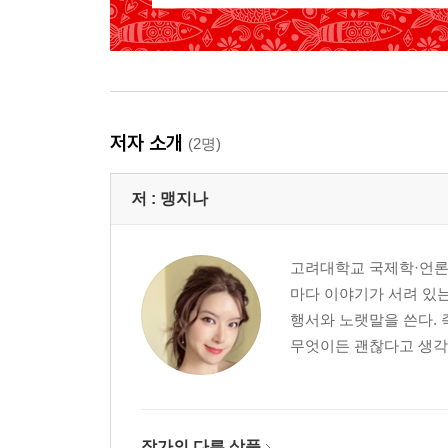
EAT
BUY
SLEEP
여행 준비 컨설팅
D-90 미션 1 여행 계획을 세우자
저자 소개
(2명)
D-80 미션 2 항공권을 확보하자
D-70 미션 3 여권을 준비하자
저 :
맹지나
D-60 미션 4 숙소를 정하자
D-30 미션 5 알짜배기 정보를 모으자
고려대학교 국제학·언론학
미션 6 여행 경비를 준비하자
마다 이야기가 서려 있는
D-1 미션 7 완벽하게 짐 꾸리기
행서와 노랫말을 쓴다. 
D-day 미션 8 포르투갈 입국하기
무엇이든 괜찮다고 생각한
꼭 알아야 할 포르투갈 필수 정보
작가의 다른 상품