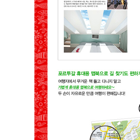
GET AROUND
MAP
SEE
EAT
SLEEP
08 비제우
PREVIEW
GET AROUND
MAP
SEE
EAT
SLEEP
09 카스텔루 브랑쿠&몬산투
PREVIEW