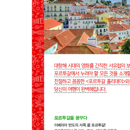
PREVIEW
GET AROUND
MAP
ONE FINE DAY
01 알파마&그라사
MAP
SEE
EAT
02 바이샤&호시우
MAP
SEE
EAT