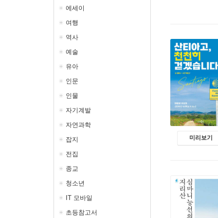
에세이
여행
역사
예술
유아
인문
인물
자기계발
자연과학
미리보기
잡지
전집
종교
청소년
IT 모바일
초등참고서