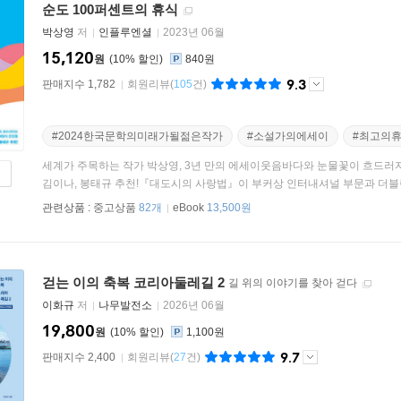
순도 100퍼센트의 휴식
박상영
저
인플루엔셜
2023년 06월
15,120
원
10
%
840원
9.3
판매지수 1,782
회원리뷰
(
105
건)
#2024한국문학의미래가될젊은작가
#소설가의에세이
#최고의
세계가 주목하는 작가 박상영, 3년 만의 에세이웃음바다와 눈물꽃이 흐드러
김이나, 봉태규 추천!『대도시의 사랑법』이 부커상 인터내셔널 부문과 더블린
관련상품 :
중고상품
82개
eBook
13,500원
걷는 이의 축복 코리아둘레길 2
길 위의 이야기를 찾아 걷다
이화규
저
나무발전소
2026년 06월
19,800
원
10
%
1,100원
9.7
판매지수 2,400
회원리뷰
(
27
건)