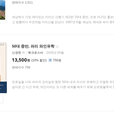
판매지수 1,011
세상에서 가장 재미있는 지리산 산행기 제2편! 20대 중반, 프로 야구단 홍보
고 방황하다 우연처럼 지리산을 만났다. 1997년 6월, 배낭도 제대로 싸지 못하
50대 중반, 파리 와인유학
신경한
저
북크로스비
2026년 05월
13,500
원
10
%
750원
판매지수 756
진료실을 나와 파리의 강의실로 향한 50대 내과 의사의 유쾌하고 치열한 와
살아온 긴 시간 위에, 와인이라는 또 다른 세계를 배우기 위해 꼬르동블루의 문을