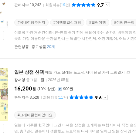
9.7
판매지수 10,242
회원리뷰
(
19
건)
#국내여행추천지
#여행도일상처럼
#힐링여행
#여행인문학
이토록 찬란한 순간이라니단연코 죽기 전에 꼭 봐야 하는 순간의 비경여행 
곳의 가장 아름다운 순간을 만나는 특별한 시간언제, 어떤 계절에, 어느 시간대
관련상품 :
중고상품
20개
일본 상점 산책
매일 가도 설레는 도쿄·간사이 단골 가게 그림일기
장서영
글그림
클
2026년 05월
16,200
원
10
%
900원
9.6
판매지수 3,528
회원리뷰
(
11
건)
#크레마클럽에있어요
일본에 거주한 한국인이 그간 아껴온 상점을 소개하는 여행서이자 직접 손으로
년, 총 7년간 일본에서 생활했고 프로덕트 디자이너로 일하고 있는 장서영 작가