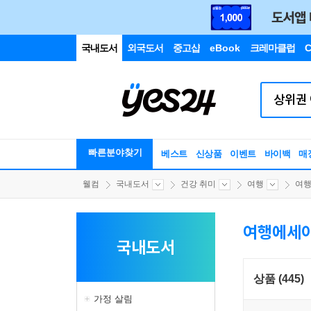
국내도서
외국도서
중고샵
eBook
크레마클럽
C
빠른분야찾기
베스트
신상품
이벤트
바이백
매
웰컴
국내도서
건강 취미
여행
여
여행에세
국내도서
상품 (445)
가정 살림