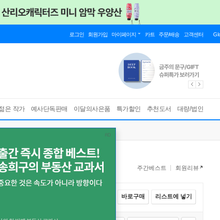
로그인
회원가입
마이페이지
카트
주문/배송
고객센터
Gl
젊은 작가
예사단독판매
이달의사은품
특가할인
추천도서
대량/법인
주간베스트
회원리뷰
전체선택
카트에 넣기
바로구매
리스트에 넣기