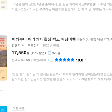
30년을 함께 살고, 1년을 준비해서, 한 달을 파리에서 살다!“결혼 30주
어땠냐고요?”어느덧 부부라는 이름으로 한집에서 산 지 30년, 부부는 대나무에
어깨부터 허리까지 철심 박고 배낭여행
스물여섯, 취업 대신 약해
김은지
저
푸른향기
2026년 06월
17,550
원
10
%
970원
10.0
판매지수 858
회원리뷰
(
14
건)
“정말 빨리 달리는 게 잘사는 길일까?” 빠르게 달려야만 살아남는다고 믿었
달려야만 살아남는다고 믿었던 한 청년이 있었다. 1999년 토끼의 해에 태어나, 
오늘의책