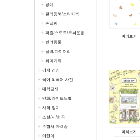
공예
컬러링북/스티커북
손글씨
퍼즐/스도쿠/두뇌운동
미리보기
반려동물
달력/다이어리
취미기타
경제 경영
국어 외국어 사전
대학교재
만화/라이트노벨
사회 정치
소설/시/희곡
수험서 자격증
미리보기
어린이