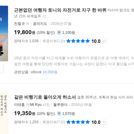
근본없던 여행자 토니의 자전거로 지구 한 바퀴
타이어 펑크도 못
년 간의 세계일주
진철규
저
꿈의지도
2026년 07월
19,800
원
10
%
1,100원
10.0
판매지수 1,038
회원리뷰
(
1
건)
10년 동안 자전거를 타고 세계를 누빈 여행자가 온몸으로 쓴 여행 에세이. 
걸친 여행을 통해 단단한 여행자로 거듭나는 과정이 담겼다. 미국 횡단을 시작으
관련상품 :
eBook
16,000원
같은 비행기로 돌아오게 하소서
결혼 30주년, 계획과 현실 사이 파
이태흥
저/
Mi Ryu
사진
블루팬더
2026년 06월
19,350
원
10
%
1,070원
10.0
판매지수 1,293
회원리뷰
(
7
건)