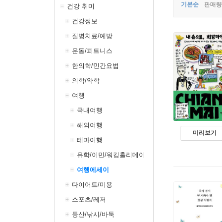
기본순
판매량
건강 취미
건강정보
질병치료/예방
운동/피트니스
한의학/민간요법
의학/약학
여행
국내여행
해외여행
미리보기
테마여행
유학/이민/워킹홀리데이
여행에세이
다이어트/미용
스포츠/레저
등산/낚시/바둑