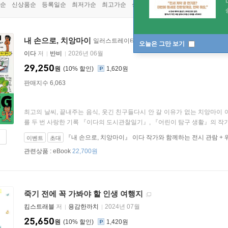
순
신상품순
등록일순
최저가순
최고가순
상품명순
내 손으로, 치앙마이
일러스트레이터 이다의 카메라 없는 핸드메이드 
오늘은 그만 보기
이다
저
반비
2026년 06월
29,250
원
10
%
1,620원
판매지수 6,063
최고의 날씨, 끝내주는 음식, 웃긴 친구들다시 안 갈 이유가 없는 치앙마이
를 두 번 사랑한 기록 『이다의 도시관찰일기』, 『어린이 탐구 생활』의 작가이자
『내 손으로, 치앙마이』 이다 작가와 함께하는 전시 관람 +
이벤트
초대
관련상품 :
eBook
22,700원
죽기 전에 꼭 가봐야 할 인생 여행지
킴스트래블
저
용감한까치
2024년 07월
25,650
원
10
%
1,420원