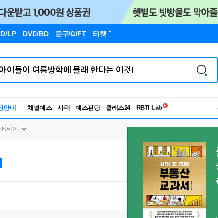
D/LP
DVD/BD
문구
/GIFT
티켓
독서유형검사
RBTI Lab
장안내
채널예스
사락
예스펀딩
클래스24
독서유형검사
행에세이
이