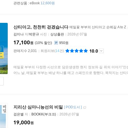
관련상품 :
eBook
12,600원
산티아고, 천천히 걷겠습니다
메밀꽃 부부의 산티아고 순례길 A to Z
김미나
저/
박문규
사진
상상출판
2026년 07월
17,100
원
10
%
950원
10.0
판매지수 2,031
회원리뷰
(
14
건)
메밀꽃 부부의 다정한 시선으로 담은생생한 현지 정보와 길 위의 이야기“인생
어느 날, 메밀꽃 부부는 배낭 하나를 메고 스페인으로 향했다. 목적지는 산티아고
지리산 심마니능선의 비밀
[
POD도서
]
검은별
저
BOOKK(부크크)
2026년 07월
19,000
원