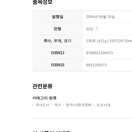
품목정보
발행일
2004년 08월 10일
판형
양장
쪽수, 무게, 크기
235쪽 | 611g | 153*224*20
ISBN13
9788931205473
ISBN10
8931205473
관련분류
카테고리 분류
국내도서
역사
한국사/한국문화
조선시대