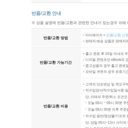
반품/교환 안내
※ 상품 설명에 반품/교환과 관련한 안내가 있는경우 아래 
마이페이지 >
반품/교환 신청
반품/교환 방법
판매자 배송 상품은 판매자와
출고 완료 후 10일 이내의 
디지털 콘텐츠인 eBook의 
반품/교환 가능기간
중고상품의 경우 출고 완료일
모바일 쿠폰의 경우 유효기간(
고객의 단순변심 및 착오구
직수입양서/직수입일서중 일
단, 아래의 주문/취소 조건인
오늘 00시 ~ 06시 30분 
반품/교환 비용
오늘 06시 30분 이후 주문
직수입 음반/영상물/기프트 
단, 당일 00시~13시 사이