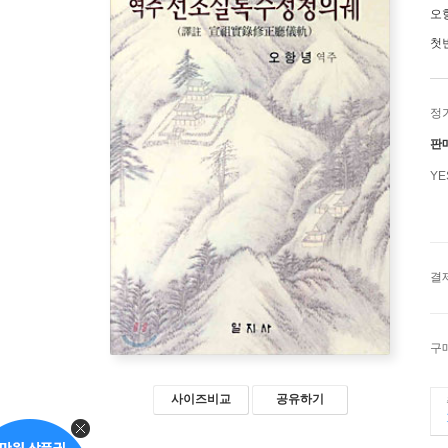
오
첫
정
판
Y
결
구
사이즈비교
공유하기