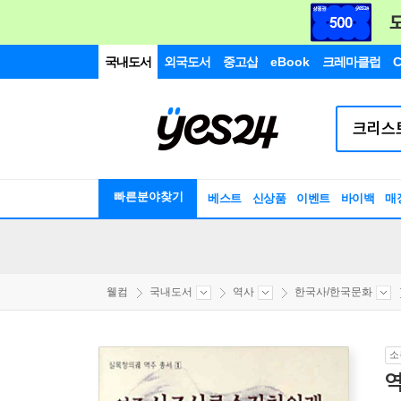
국내도서
외국도서
중고샵
eBook
크레마클럽
C
빠른분야찾기
베스트
신상품
이벤트
바이백
매
웰컴
국내도서
역사
한국사/한국문화
소