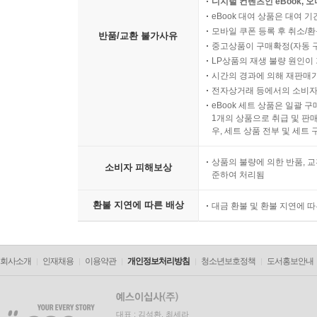
디지털 컨텐츠인 eBook, 
eBook 대여 상품은 대여 기
모바일 쿠폰 등록 후 취소/환
반품/교환 불가사유
중고상품이 구매확정(자동 
LP상품의 재생 불량 원인이 기
시간의 경과에 의해 재판매가
전자상거래 등에서의 소비자
eBook 세트 상품은 일괄 
1개의 상품으로 취급 및 판매
우, 세트 상품 전부 및 세트
상품의 불량에 의한 반품, 교
소비자 피해보상
준하여 처리됨
환불 지연에 따른 배상
대금 환불 및 환불 지연에 
회사소개
인재채용
이용약관
개인정보처리방침
청소년보호정책
도서홍보안내
대표 : 김석환, 최세라