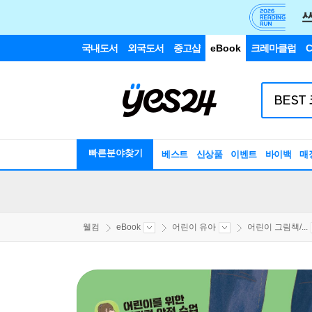
국내도서
외국도서
중고샵
eBook
크레마클럽
C
빠른분야찾기
베스트
신상품
이벤트
바이백
매
웰컴
eBook
어린이 유아
어린이 그림책/...