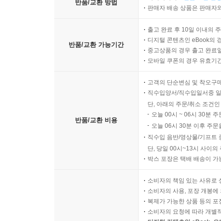
반품/교환 방법
판매자 배송 상품은 판매자와
출고 완료 후 10일 이내의 
디지털 콘텐츠인 eBook의 
반품/교환 가능기간
중고상품의 경우 출고 완료일
모바일 쿠폰의 경우 유효기간(
고객의 단순변심 및 착오구
직수입양서/직수입일서중 일
단, 아래의 주문/취소 조건인
오늘 00시 ~ 06시 30분 
반품/교환 비용
오늘 06시 30분 이후 주문
직수입 음반/영상물/기프트 
단, 당일 00시~13시 사이
박스 포장은 택배 배송이 가
소비자의 책임 있는 사유로 
소비자의 사용, 포장 개봉에 
복제가 가능한 상품 등의 포장을 
소비자의 요청에 따라 개별