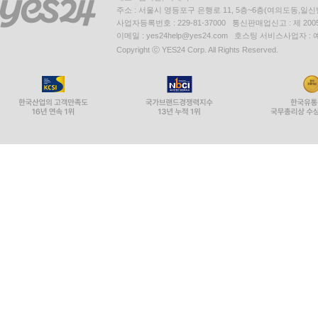
주소 : 서울시 영등포구 은행로 11, 5층~6층(여의도동,일신
사업자등록번호 : 229-81-37000 통신판매업신고 : 제 200
이메일 : yes24help@yes24.com 호스팅 서비스사업자 :
Copyright ⓒ YES24 Corp. All Rights Reserved.