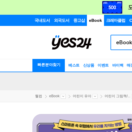
국내도서
외국도서
중고샵
eBook
크레마클럽
C
빠른분야찾기
베스트
신상품
이벤트
바이백
매
웰컴
eBook
어린이 유아
어린이 그림책/...