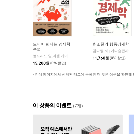
드디어 만나는 경제학
최소한의 행동경제학
수업
김나영 저
가나출판사
|
앨프리드 밀,미셸 케이건 저/김선영 역
현대지성
|
11,760
원
(0% 할인)
15,200
원
(0% 할인)
검색 페이지에서 선택된 태그에 등록된 더 많은 상품을 확인해 
이 상품의 이벤트
(7개)