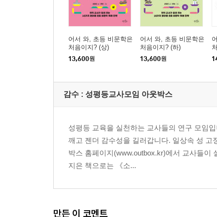
어서 와, 초등 비문학은
어서 와, 초등 비문학은
어
처음이지? (상)
처음이지? (하)
처
13,600
원
13,600
원
1
감수 :
성평등교사모임 아웃박스
성평등 교육을 실천하는 교사들의 연구 모임입
깨고 젠더 감수성을 길러갑니다. 일상속 성 고
박스 홈페이지(www.outbox.kr)에서 교사
지은 책으로는 《소...
만든 이 코멘트