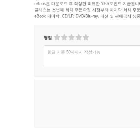
eBook은 다운로드 후 작성한 리뷰만 YES포인트 지급됩니
준다. 그 밖에도 고양이가 실제 움직이는 모습, 습
클래스는 첫번째 회차 주문확정 시점부터 마지막 회차 주문
있는 작품으로 완성되었다. 지금도 수많은 관광객들
eBook 페이백, CD/LP, DVD/Blu-ray, 패션 및 판매금
동네 풍경을 독자들에게 선사해 주는 작품이기도 
사람들이 정말로 반가워할 그림책이다.
평점
한글 기준 50자까지 작성가능