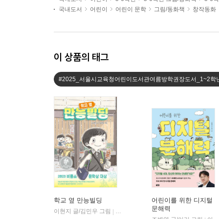
국내도서
어린이
어린이 문학
그림/동화책
창작동화
이 상품의 태그
#2025_서울시교육청어린이도서관여름방학권장도서_1~2학
학교 옆 만능빌딩
어린이를 위한 디지털
문해력
이현지 글/김민우 그림
비룡소
|