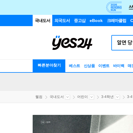
국내도서
외국도서
중고샵
eBook
크레마클럽
C
빠른분야찾기
베스트
신상품
이벤트
바이백
매
웰컴
국내도서
어린이
3-4학년
3-