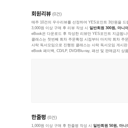
회원리뷰
아무도 들어올 수 없는 작업실에서 말 없이 글만 쓰
(0건)
그였지만 스노 화이트에게만은 타자기에 올라가도 
매주 10건의 우수리뷰를 선정하여 YES포인트 3만원을 드
3,000원 이상 구매 후 리뷰 작성 시
일반회원 300원, 마니아
모습이 그려진다. 이처럼 그림책은 스노 화이트
eBook은 다운로드 후 작성한 리뷰만 YES포인트 지급됩니
드러내듯 묘사하고 있다. 뿐만 아니라 그가 자주 
클래스는 첫번째 회차 주문확정 시점부터 마지막 회차 주문
사생활을 엿볼 수 있도록 도와준다.
사락 독서모임으로 진행된 클래스는 사락 독서모임 게시판
eBook 페이백, CD/LP, DVD/Blu-ray, 패션 및 판매금
“고양이를 기르기 시작하면 단 한 마리로는 절대 
위안이 되었는지, 글을 쓰는 고독한 시간 동안 
독립성은 작가에게 예술적 영감을 더욱 자극해 주기
있어 깊은 공감과 동질감으로 작가에게 더 다가가게 
모든 존재에 대한 사랑을 일깨우게 한다.
흑백의 연필선으로 말하는 삶과 문학, 그리고 고양
한줄평
(0건)
1930년대 작가가 머물던 섬의 분위기를 섬세한 
자태를 더욱 강조하며, 어린 고양이였을 때부터 조금
1,000원 이상 구매 후 한줄평 작성 시
일반회원 50원, 마니