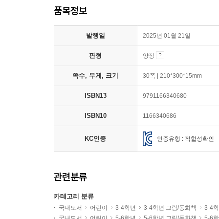
품목정보
발행일
2025년 01월 21일
판형
양장
쪽수, 무게, 크기
30쪽 | 210*300*15mm
ISBN13
9791166340680
ISBN10
1166340686
KC인증
인증유형 : 적합성확인
관련분류
카테고리 분류
국내도서
어린이
3-4학년
3-4학년 그림/동화책
3-4
국내도서
어린이
5-6학년
5-6학년 그림/동화책
5-6