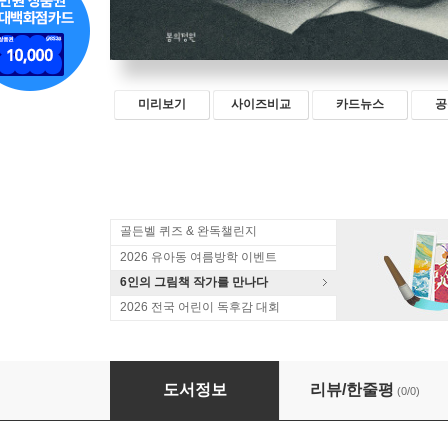
미리보기
사이즈비교
카드뉴스
공
골든벨 퀴즈 & 완독챌린지
2026 유아동 여름방학 이벤트
6인의 그림책 작가를 만나다
2026 전국 어린이 독후감 대회
헤밍웨이와 스노 화이트
도서정보
리뷰/한줄평
(0/0)