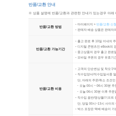
반품/교환 안내
※ 상품 설명에 반품/교환과 관련한 안내가 있는경우 아래 
마이페이지 >
반품/교환 신청
반품/교환 방법
판매자 배송 상품은 판매자와
출고 완료 후 10일 이내의 
디지털 콘텐츠인 eBook의 
반품/교환 가능기간
중고상품의 경우 출고 완료일
모바일 쿠폰의 경우 유효기간(
고객의 단순변심 및 착오구
직수입양서/직수입일서중 일
단, 아래의 주문/취소 조건인
오늘 00시 ~ 06시 30분 
반품/교환 비용
오늘 06시 30분 이후 주문
직수입 음반/영상물/기프트 
단, 당일 00시~13시 사이
박스 포장은 택배 배송이 가