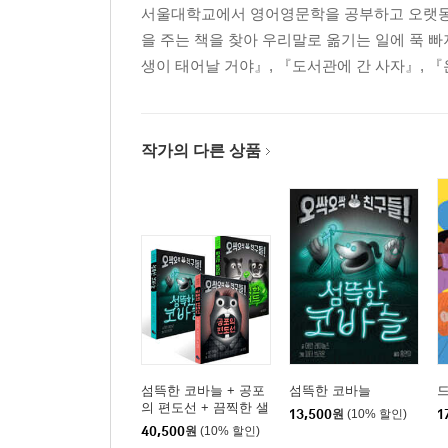
서울대학교에서 영어영문학을 공부하고 오랫동안
을 주는 책을 찾아 우리말로 옮기는 일에 푹 빠
생이 태어날 거야』, 『도서관에 간 사자』, 『
작가의 다른 상품
섬뜩한 코바늘 + 공포
섬뜩한 코바늘
드
의 편도선 + 끔찍한 샐
13,500
원
(10% 할인)
1
러드 세트
40,500
원
(10% 할인)