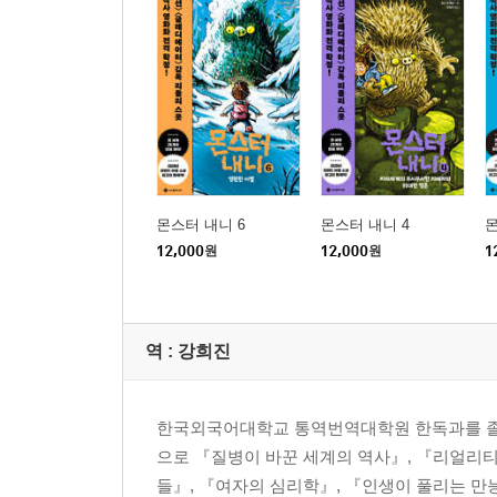
몬스터 내니 6
몬스터 내니 4
몬
12,000
원
12,000
원
1
역 :
강희진
한국외국어대학교 통역번역대학원 한독과를 졸업
으로 『질병이 바꾼 세계의 역사』, 『리얼리티 
들』, 『여자의 심리학』, 『인생이 풀리는 만