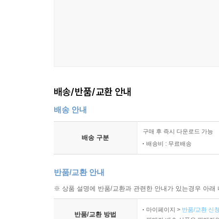
시작한다. 그의 나이 122세! 뭔가 조치가 필요하
눈치챈다. 시간이 지날수록 감당할 수 없을 만큼 
않은 일이 벌어진 게 분명하다!
장르적 문법을 관통하는 뛰어난 주제 의식
이 책의 진가는 단순히 장르적 재미에만 있지 않다
배송/반품/교환 안내
자세와 태도가 진하게 배어 있다. 낯선 생명체와
환대를 배운다는 점에서, 장르적 완성도를 뛰어넘
배송 안내
아이들뿐만 아니라 다른 캐릭터가 변화된다는 것도 이
냈을 거야. 사실 너한테 배운 게 많단다.” 낯선 
구매 후 즉시 다운로드 가능
배송 구분
성장할 것이다.
배송비 : 무료배송
반품/교환 안내
※ 상품 설명에 반품/교환과 관련한 안내가 있는경우 아래 
마이페이지 >
반품/교환 신청
반품/교환 방법