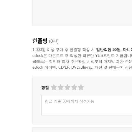
지하세계에서 돌아온 아이들에게 도착한 의문의 
지하세계에서는 과연 무슨 일이 벌어지고 있는 것일
“이렇게 많은 낙엽이 갑자기 우리 방에 나타날 리가
분명 우리한테 무슨 메시지를 전달하려는 거라고!”
한줄평
(0건)
미미의 친구 ‘목욕 가운’의 놀라운 기지로 간신
1,000원 이상 구매 후 한줄평 작성 시
일반회원 50원, 마니
eBook은 다운로드 후 작성한 리뷰만 YES포인트 지급됩니
직면한다. 부모님이 헬싱키에서 멀리 떨어진 시골 마
클래스는 첫번째 회차 주문확정 시점부터 마지막 회차 주문
만나지 못하게 되는 걸까?
eBook 페이백, CD/LP, DVD/Blu-ray, 패션 및 판매금
한편 훌쩍 자란 미미에게 목욕 가운이 더는 맞지 않
뒤에도 절대 희망을 잃어선 안 돼, 무슨 말인지 알
평점
잃어선 안 돼. 모든 게 다 잘될 거야.” 영문 모
한글 기준 50자까지 작성가능
가운의 메시지를 이해하지 못한다. 이 모든 모험이
지하세계에서 몬스터를 연구하던 루나 할아버지는 
몬스터 연구를 이어가던 중 지하세계에서 가져온