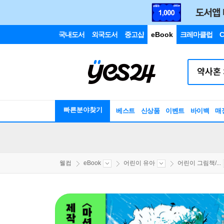
국내도서
외국도서
중고샵
eBook
크레마클럽
C
빠른분야찾기
베스트
신상품
이벤트
바이백
매
웰컴
eBook
어린이 유아
어린이 그림책/...