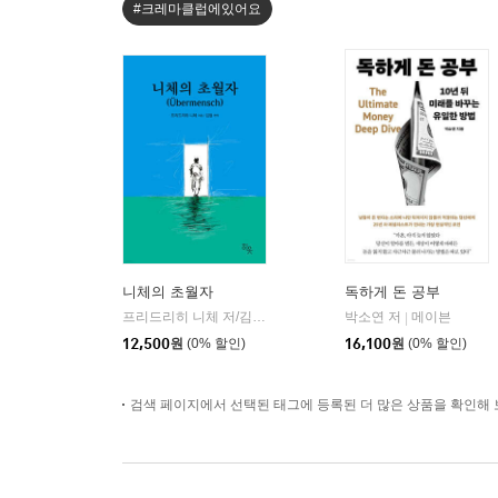
#크레마클럽에있어요
니체의 초월자
독하게 돈 공부
프리드리히 니체 저/김철 편역
히읏
박소연 저
메이븐
|
|
12,500
원
(0% 할인)
16,100
원
(0% 할인)
검색 페이지에서 선택된 태그에 등록된 더 많은 상품을 확인해 