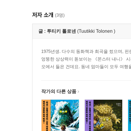
저자 소개
(3명)
글 :
투티키 톨로넨
(Tuutikki Tolonen )
1975년생. 다수의 동화책과 희곡을 썼으며, 
엉뚱한 상상력이 돋보이는 《몬스터 내니》 시리
오에서 들은 건데요. 동네 엄마들이 모두 여행
작가의 다른 상품