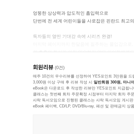
엉뚱한 상상력과 압도적인 흡입력으로
단번에 전 세계 어린이들을 사로잡은 핀란드 최고의
독자들의 열띤 기대감 속에 시리즈 완결!
마지막 페이지까지 한달음에 질주하는 몰입감으로,
긴 호흡의 독서가 아직 익숙하지 않은 아이들에게도
회원리뷰
『몬스터 내니』 시리즈에 쏟아진 찬사!
(0건)
“이건 비밀인데, 아이가 화장실도 안 가고 읽어 
매주 10건의 우수리뷰를 선정하여 YES포인트 3만원을 드
3,000원 이상 구매 후 리뷰 작성 시
일반회원 300원, 마니아
알려주더라고요!” _꿈***맘
eBook은 다운로드 후 작성한 리뷰만 YES포인트 지급됩니
클래스는 첫번째 회차 주문확정 시점부터 마지막 회차 주문
“아이가 책 한 권을 다 읽도록 엉덩이 한 번 움직
사락 독서모임으로 진행된 클래스는 사락 독서모임 게시판
할 것이고, 『해리포터』 등을 재미있게 본 어른이라면
eBook 페이백, CD/LP, DVD/Blu-ray, 패션 및 판매금
“짤막한 저학년 문고에서 좀 더 긴 글밥으로 넘
읽어갈수록 너무 재미있다며 책을 잡고 놓질 않더라고요.