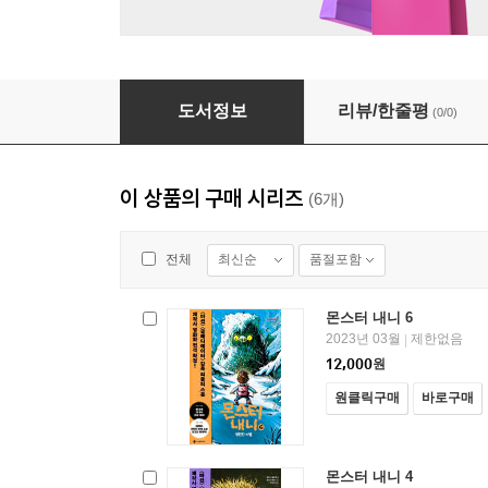
몬스터 내니 5
도서정보
리뷰/한줄평
(0/0)
이 상품의 구매 시리즈
(6개)
최신순
품절포함
전체
몬스터 내니 6
2023년 03월
제한없음
|
12,000
원
원클릭구매
바로구매
몬스터 내니 4