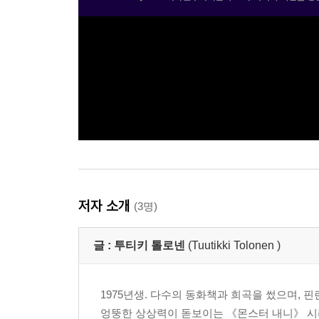
저자 소개
(3명)
글 :
투티키 톨로넨
(Tuutikki Tolonen )
1975년생. 다수의 동화책과 희곡을 썼으며, 
엉뚱한 상상력이 돋보이는 《몬스터 내니》 시리