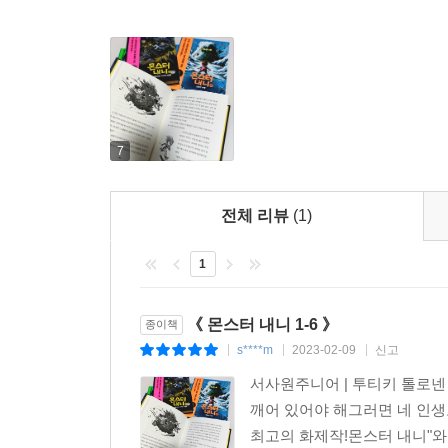
문을 관장하던 문지기는 다른 생명체를 감시하는
지키던 지하세계로 통하는 문이 열리게 되고, 그 통
다시 지하세계로 보낸다고 해도 별 소용이 없을 
모르마트를 본 인간은 반드시 지하세계에 끌려간다
난동에 한바탕 소동이 벌어진다.
7
한편 문지기가 자신 때문에 일어난 이 모든 일에 자
데려가는 수밖에. 문지기랑 너, 둘 중 하나는 
전체 리뷰
(1)
드러내는데! 마녀들이 지배하는 지하세계는 과연 평
1
장르적 문법을 관통하는 뛰어난 주제 의식
이 책의 진가는 단순히 장르적 재미에만 있지 않다
《 몬스터 내니 1-6 》
종이책
자세와 태도가 진하게 배어 있다. 낯선 생명체와
s****m
2023-02-09
신고
|
|
|
환대를 배운다는 점에서, 장르적 완성도를 뛰어넘어
서사원주니어 | 투티키 톨로넨 
캐릭터가 변화된다는 것도 이 소설의 관전 포인트다.
깨어 있어야 해그러면 네 인생도
배운 게 많단다.” 낯선 생명체에 기꺼이 마음을 열고
최고의 화제작!몬스터 내니"와