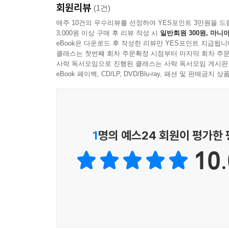
회원리뷰
『몬스터 내니』 시리즈에 쏟아진 찬사!
(1건)
“이건 비밀인데, 아이가 화장실도 안 가고 읽어 
매주 10건의 우수리뷰를 선정하여 YES포인트 3만원을 드
3,000원 이상 구매 후 리뷰 작성 시
일반회원 300원, 마니아
알려주더라고요!” _꿈***맘
eBook은 다운로드 후 작성한 리뷰만 YES포인트 지급됩니
클래스는 첫번째 회차 주문확정 시점부터 마지막 회차 주문
“아이가 책 한 권을 다 읽도록 엉덩이 한 번 움직
사락 독서모임으로 진행된 클래스는 사락 독서모임 게시판
할 것이고, 『해리포터』 등을 재미있게 본 어른이라면
eBook 페이백, CD/LP, DVD/Blu-ray, 패션 및 판매금
“짤막한 저학년 문고에서 좀 더 긴 글밥으로 넘
읽어갈수록 너무 재미있다며 책을 잡고 놓질 않더라고요.
1
명의 예스24 회원이 평가한
10.
헬맨가 아이들과 몬스터 내니의 마지막 모험!
아이들은 과연 지상과 지하세계의 평화를 지켜낼 수
“마녀들이 모든 걸 뒤죽박죽으로 뒤집어놓았어.
그리고 모든 게 달라졌지.”
미미 일행은 여왕 마녀를 속이고 간신히 인간세계