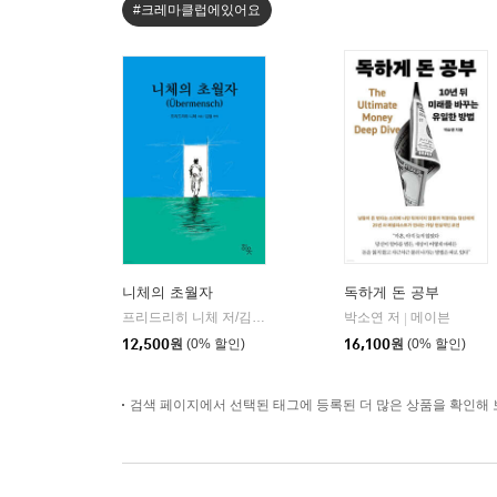
#크레마클럽에있어요
니체의 초월자
독하게 돈 공부
프리드리히 니체 저/김철 편역
히읏
박소연 저
메이븐
|
|
12,500
원
(0% 할인)
16,100
원
(0% 할인)
검색 페이지에서 선택된 태그에 등록된 더 많은 상품을 확인해 