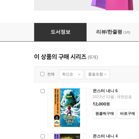
몬스터 내니 6
도서정보
리뷰/한줄평
(1/0)
이 상품의 구매 시리즈
(6개)
최신순
품절포함
전체
몬스터 내니 6
2023년 03월
제한없음
|
12,000
원
원클릭구매
바로구매
몬스터 내니 4