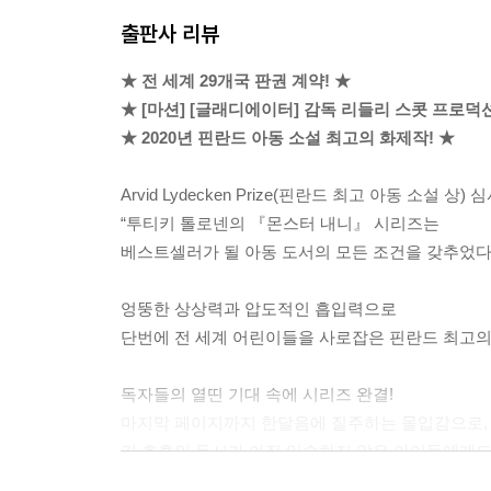
출판사 리뷰
★ 전 세계 29개국 판권 계약! ★
★ [마션] [글래디에이터] 감독 리들리 스콧 프로덕
★ 2020년 핀란드 아동 소설 최고의 화제작! ★
Arvid Lydecken Prize(핀란드 최고 아동 소설 상
“투티키 톨로넨의 『몬스터 내니』 시리즈는
베스트셀러가 될 아동 도서의 모든 조건을 갖추었다.
엉뚱한 상상력과 압도적인 흡입력으로
단번에 전 세계 어린이들을 사로잡은 핀란드 최고의
독자들의 열띤 기대 속에 시리즈 완결!
마지막 페이지까지 한달음에 질주하는 몰입감으로,
긴 호흡의 독서가 아직 익숙하지 않은 아이들에게도