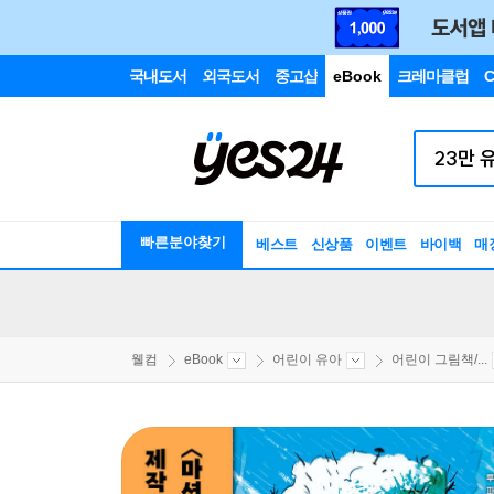
국내도서
외국도서
중고샵
eBook
크레마클럽
C
빠른분야찾기
베스트
신상품
이벤트
바이백
매
웰컴
eBook
어린이 유아
어린이 그림책/...