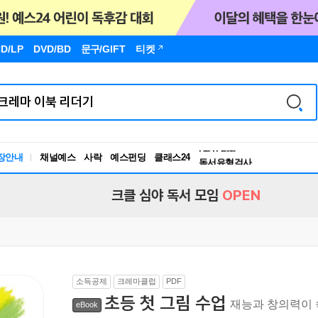
D/LP
DVD/BD
문구
/GIFT
티켓
장안내
채널예스
사락
예스펀딩
클래스24
독서유형검사
RBTI Lab
독서유형검사
크클 심야 독서 모임
OPEN
소득공제
크레마클럽
PDF
초등 첫 그림 수업
재능과 창의력이 
eBook