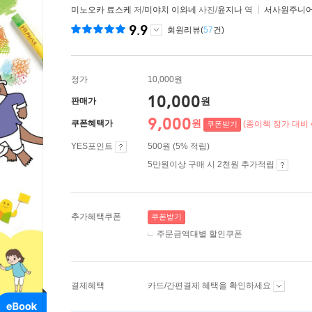
미노오카 료스케
저/
미야치 이와네
사진/
윤지나
역
서사원주니
9.9
회원리뷰(
57
건)
정가
10,000원
10,000
원
판매가
9,000
원
쿠폰혜택가
(종이책 정가 대비 
쿠폰받기
YES포인트
500원 (5% 적립)
5만원이상 구매 시 2천원 추가적립
추가혜택쿠폰
쿠폰받기
주문금액대별 할인쿠폰
결제혜택
카드/간편결제 혜택을 확인하세요