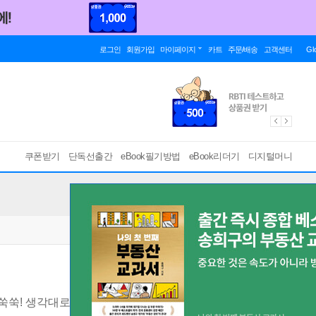
로그인
회원가입
마이페이지
카트
주문/배송
고객센터
Gl
쿠폰받기
단독선출간
eBook필기방법
eBook리더기
디지털머니
쑥쑥! 생각대로 그려지는
[ PDF ]