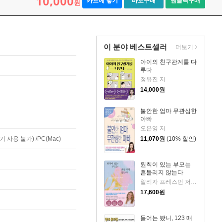
10,000
카트에 넣기
바로구매
원클릭구매
원
이 분야 베스트셀러
더보기
아이의 친구관계를 다
루다
정유진 저
14,000
원
불안한 엄마 무관심한
아빠
오은영 저
11,070
원
(10% 할인)
사용 불가) /PC(Mac)
원칙이 있는 부모는
흔들리지 않는다
알리자 프레스먼 저/정미화 역
17,600
원
들어는 봤니, 123 매