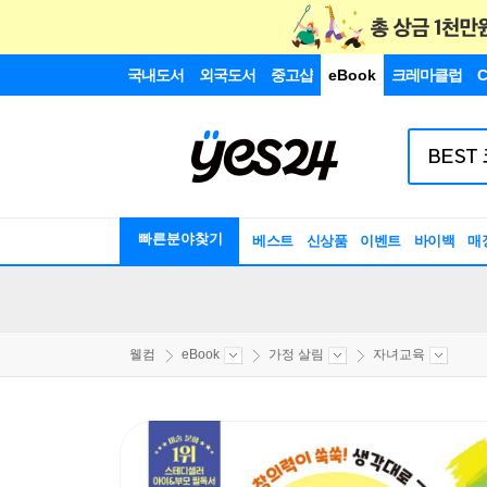
국내도서
외국도서
중고샵
eBook
크레마클럽
C
빠른분야찾기
베스트
신상품
이벤트
바이백
매
웰컴
eBook
가정 살림
자녀교육