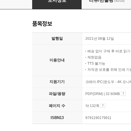
도서정보
리뷰/한줄평
(42/15)
품목정보
발행일
2021년 08월 12일
배송 없이 구매 후 바로 읽
제한없음
이용안내
TTS 불가능
저작권 보호를 위해 인쇄 기
지원기기
크레마 /PC(윈도우 - 4K 모
파일/용량
PDF(DRM) | 32.60MB
페이지 수
약 132쪽
ISBN13
9791190179911