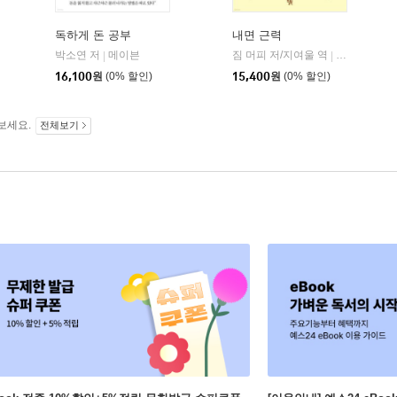
독하게 돈 공부
내면 근력
자음과모음
박소연 저
메이븐
짐 머피 저/지여울 역
윌북(willboo
|
|
|
16,100
원
(0% 할인)
15,400
원
(0% 할인)
보세요.
전체보기