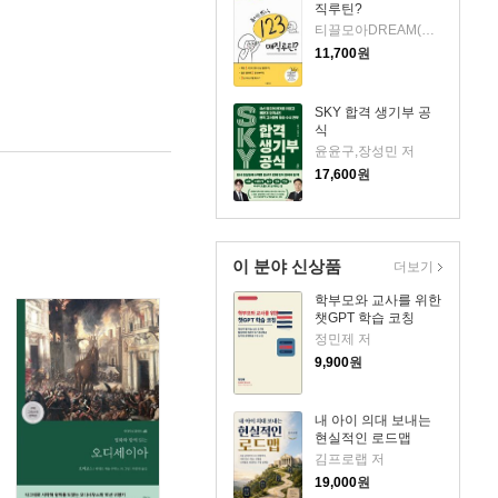
직루틴?
티끌모아DREAM(강서윤) 저
11,700
원
SKY 합격 생기부 공
식
윤윤구,장성민 저
17,600
원
이 분야 신상품
더보기
학부모와 교사를 위한
챗GPT 학습 코칭
정민제 저
9,900
원
내 아이 의대 보내는
현실적인 로드맵
김프로랩 저
19,000
원