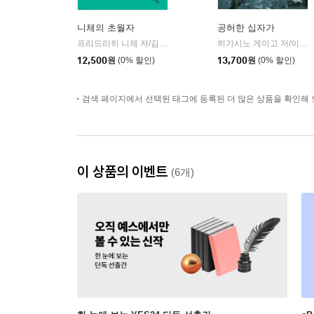
니체의 초월자
공허한 십자가
프리드리히 니체 저/김철 편역
히읏
히가시노 게이고 저/이선희 역
|
12,500
원
(0% 할인)
13,700
원
(0% 할인)
검색 페이지에서 선택된 태그에 등록된 더 많은 상품을 확인해 
이 상품의 이벤트
(6개)