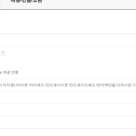
배송/반품/교환
기
능 제공 안함
니터 미지원) /아이폰 /아이패드 /안드로이드폰 /안드로이드패드 /전자책단말기(저사양 기기 