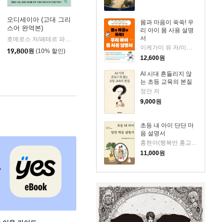
오디세이아 (고대 그리
몸과 마음이 쑥쑥! 우
스어 완역본)
리 아이 몸 사용 설명
k)
서
호메로스 저/페테르 파울 루벤스 그림/박문재 역
현대지성
|
이케가미 유 저/이정현 역
19,800
원
(10% 할인)
12,600
원
AI 시대 흔들리지 않
는 초등 교육의 본질
정안 저
9,000
원
초등 내 아이 단단 마
음 설명서
홍현아(행복반 홍교사) 저
11,000
원