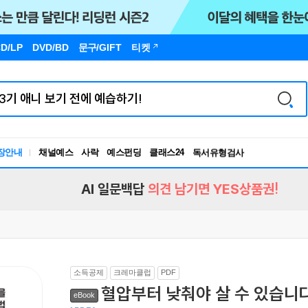
D/LP
DVD/BD
문구
/GIFT
티켓
장안내
채널예스
사락
예스펀딩
클래스24
독서유형검사
RBTI Lab
독서유형검사
AI 일문백답
의견 남기면 YES상품권!
소득공제
크레마클럽
PDF
혈압부터 낮춰야 살 수 있습니
eBook