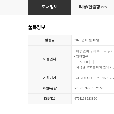
혈압부터 낮춰야 살 수 있습니다
도서정보
리뷰/한줄평
(9/2)
품목정보
발행일
2025년 01월 10일
배송 없이 구매 후 바로 읽
제한없음
이용안내
TTS 가능
저작권 보호를 위해 인쇄 기
지원기기
크레마 /PC(윈도우 - 4K 모
파일/용량
PDF(DRM) | 30.23MB
ISBN13
9791168223820