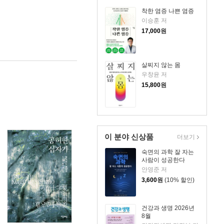
착한 염증 나쁜 염증
이승훈 저
17,000
원
살찌지 않는 몸
우창윤 저
15,800
원
이 분야 신상품
더보기
숙면의 과학 잘 자는
사람이 성공한다
안영준 저
3,600
원
(10% 할인)
건강과 생명 2026년
8월