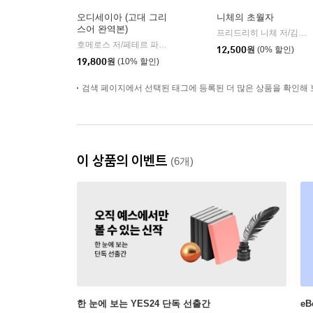
오디세이아 (고대 그리
니체의 초월자
스어 완역본)
프리드리히 니체 저/김철 편역
호메로스 저/페테르 파울 루벤스 그림/박문재 역
현대지성
|
12,500
원
(0% 할인)
19,800
원
(10% 할인)
검색 페이지에서 선택된 태그에 등록된 더 많은 상품을 확인해 
이 상품의 이벤트
(6개)
한 눈에 보는 YES24 단독 선출간
e