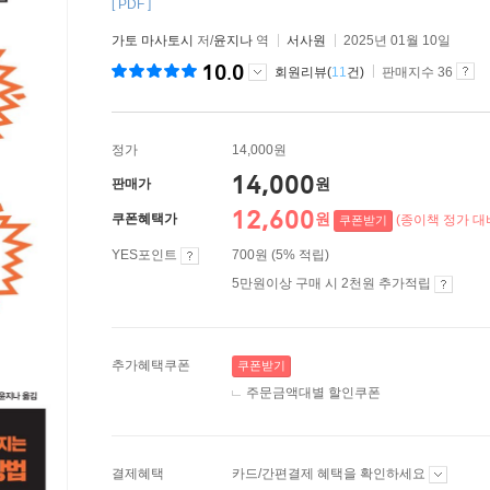
[ PDF ]
가토 마사토시
저/
윤지나
역
서사원
2025년 01월 10일
10.0
회원리뷰(
11
건)
판매지수 36
정가
14,000원
14,000
원
판매가
12,600
원
쿠폰혜택가
(종이책 정가 대비
쿠폰받기
YES포인트
700원 (5% 적립)
5만원이상 구매 시 2천원 추가적립
추가혜택쿠폰
쿠폰받기
주문금액대별 할인쿠폰
결제혜택
카드/간편결제 혜택을 확인하세요