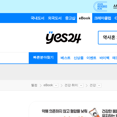
국내도서
외국도서
중고샵
eBook
크레마클럽
C
빠른분야찾기
베스트
신상품
이벤트
바이백
매
웰컴
eBook
건강 취미
건강