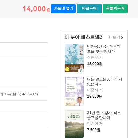
14,000
카트에 넣기
바로구매
원클릭구매
원
이 분야 베스트셀러
더보기
비만록 : 나는 마운자
로를 맞는 의사다
장형우 저
18,000
원
나는 알코올중독 의사
였습니다
이준서 저
사용 불가) /PC(Mac)
19,800
원
31년 골프 강사, 파크
골프를 만나다
엄중한 저
7,500
원