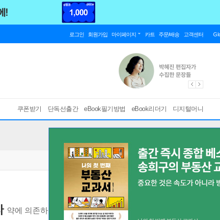
로그인
회원가입
마이페이지
카트
주문/배송
고객센터
Gl
쿠폰받기
단독선출간
eBook필기방법
eBook리더기
디지털머니
다
약에 의존하지 않고 혈압을 낮춰 건강한 몸을 유지하는 법