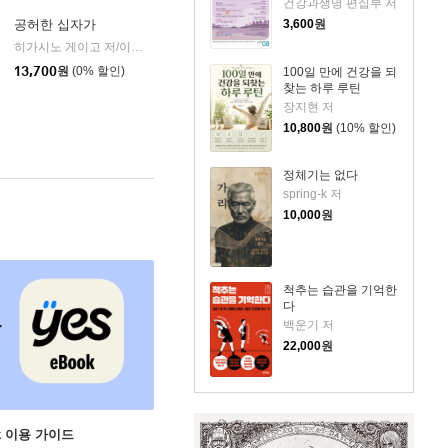
건강과생명 편집부 저
공허한 십자가
3,600
원
k)
히가시노 게이고 저/이선희 역
자음과모음
|
13,700
원
(0% 할인)
100일 만에 건강을 되
찾는 하루 루틴
장지현 저
10,800
원
(10% 할인)
정체기는 없다
spring-k 저
10,000
원
척추는 습관을 기억한
다
백운기 저
22,000
원
ok 이용 가이드