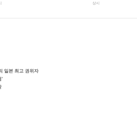
시
상시
의 일본 최고 권위자
’
작