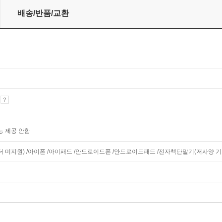
배송/반품/교환
기
능 제공 안함
니터 미지원) /아이폰 /아이패드 /안드로이드폰 /안드로이드패드 /전자책단말기(저사양 기기 