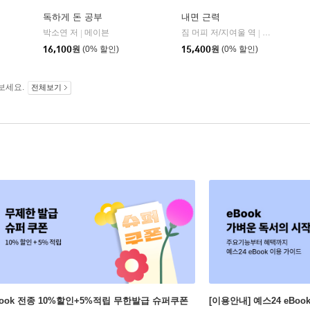
독하게 돈 공부
내면 근력
히읏
박소연 저
메이븐
짐 머피 저/지여울 역
윌북(willboo
|
|
|
16,100
원
(0% 할인)
15,400
원
(0% 할인)
보세요.
전체보기
Book 전종 10%할인+5%적립 무한발급 슈퍼쿠폰
[이용안내] 예스24 eBo