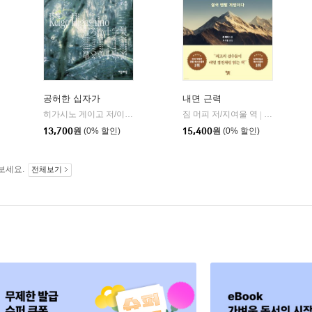
공허한 십자가
내면 근력
히가시노 게이고 저/이선희 역
자음과모음
짐 머피 저/지여울 역
윌북(willboo
|
|
13,700
원
(0% 할인)
15,400
원
(0% 할인)
보세요.
전체보기