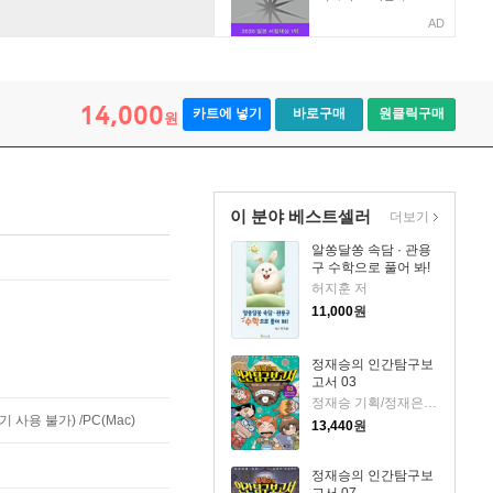
AD
14,000
카트에 넣기
바로구매
원클릭구매
원
이 분야 베스트셀러
더보기
알쏭달쏭 속담 · 관용
구 수학으로 풀어 봐!
허지훈 저
11,000
원
정재승의 인간탐구보
고서 03
정재승 기획/정재은,이고은 글/김현민 그림
사용 불가) /PC(Mac)
13,440
원
정재승의 인간탐구보