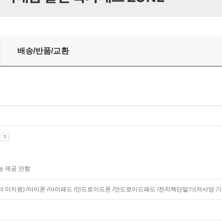
배송/반품/교환
기
능 제공 안함
니터 미지원) /아이폰 /아이패드 /안드로이드폰 /안드로이드패드 /전자책단말기(저사양 기기 