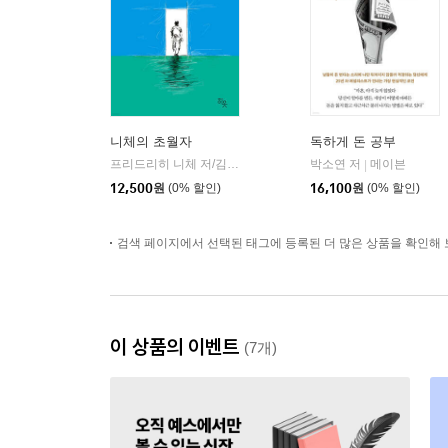
니체의 초월자
독하게 돈 공부
프리드리히 니체 저/김철 편역
히읏
박소연 저
메이븐
|
|
12,500
원
(0% 할인)
16,100
원
(0% 할인)
검색 페이지에서 선택된 태그에 등록된 더 많은 상품을 확인해 
이 상품의 이벤트
(7개)