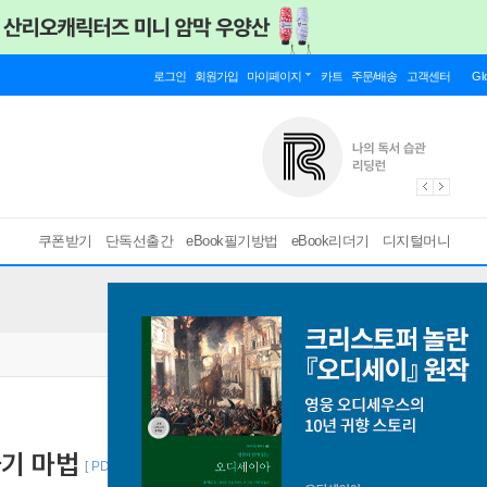
로그인
회원가입
마이페이지
카트
주문/배송
고객센터
Gl
쿠폰받기
단독선출간
eBook필기방법
eBook리더기
디지털머니
하기 마법
[ PDF ]