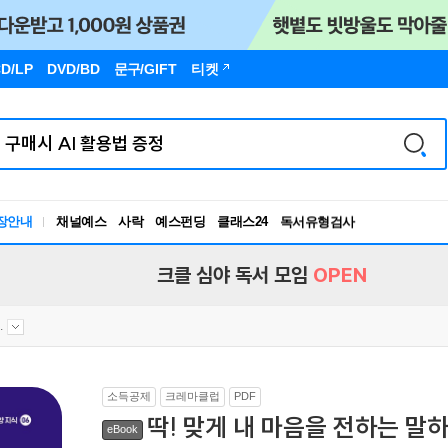
D/LP
DVD/BD
문구
/GIFT
티켓
장안내
채널예스
사락
예스펀딩
클래스24
독서유형검사
RBTI Lab
독서유형검사
크클 심야 독서 모임
OPEN
.
소득공제
크레마클럽
PDF
딱! 맞게 내 마음을 전하는 말
eBook