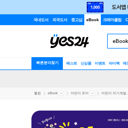
국내도서
외국도서
중고샵
eBook
크레마클럽
C
빠른분야찾기
베스트
신상품
이벤트
바이백
매
웰컴
eBook
어린이 유아
어린이 자기계발..