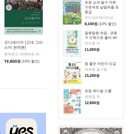
초등 교과 필수 어휘
가로세로 낱말퍼즐 초
중급
우디크리에이티브스 글
8,100
원
(10% 할인)
알쏭달쏭 속담 · 관용
구 수학으로 풀어 봐!
오디세이아 (고대 그리
허지훈 저
스어 완역본)
k)
11,000
원
호메로스 저/페테르 파울 루벤스 그림/박문재 역
현대지성
|
19,800
원
(10% 할인)
참 좋은 어린이 도감
박세랑 글그림
15,200
원
초등 메디컬 스쿨
예병일 저
12,600
원