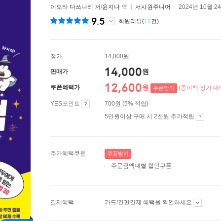
이오타 다쓰나리
저/
윤지나
역
서사원주니어
2024년 10월 2
9.5
회원리뷰(
12
건)
정가
14,000원
14,000
원
판매가
12,600
원
쿠폰혜택가
(종이책 정가 대비
쿠폰받기
YES포인트
700원 (5% 적립)
5만원이상 구매 시 2천원 추가적립
추가혜택쿠폰
쿠폰받기
주문금액대별 할인쿠폰
결제혜택
카드/간편결제 혜택을 확인하세요