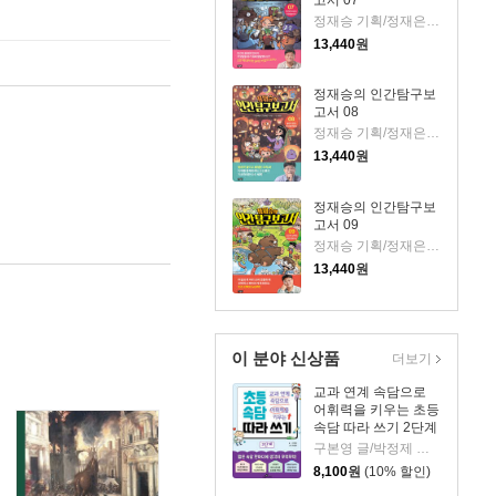
고서 07
정재승 기획/정재은,이고은 글/김현민 그림
13,440
원
정재승의 인간탐구보
고서 08
정재승 기획/정재은,이고은 글/김현민 그림
13,440
원
정재승의 인간탐구보
고서 09
정재승 기획/정재은,이고은 글/김현민 그림
13,440
원
이 분야 신상품
더보기
교과 연계 속담으로
어휘력을 키우는 초등
속담 따라 쓰기 2단계
구본영 글/박정제 그림
8,100
원
(10% 할인)