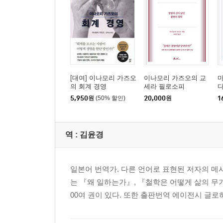
[대여] 이나모리 가즈오
이나모리 가즈오의 교
마
의 회계 경영
세라 필로소피
5,950
원
(50% 할인)
20,000
원
1
역 :
김윤경
일본어 번역가. 다른 언어로 표현된 저자의 메
는 『왜 일하는가』, 『철학은 어떻게 삶의 무기
00여 권이 있다. 또한 출판번역 에이전시 글