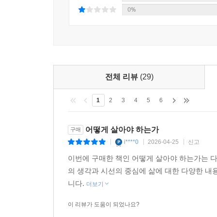
0%
2021년 새롭게 출간되어 자기계발 베스트셀러
일하는 방법, 일에 대한 열의를 일깨워주었다.
근본적이고 묵직한 질문을 던진다. 하루하루 열심
청년들에게, 일본 최고 경영자의 반열에 오른 후
의미’와 ‘인생의 방식’을 모두 전한다.
전체 리뷰
(29)
“어떻게 살아야 하는가?” 치열하게 사는 우리에게
1
2
3
4
5
6
질문에 답하지 못하면 ‘언제까지고 표류하는 인생을 
어떻게 살아야 하는가
구매
“당신은 지금 어떤 삶을 살고 있는가?
i****0
2026-04-25
신고
|
|
|
하루하루의 삶을 통해 무엇이 되기를 바라는가?”
이번에 구매한 책인 어떻게 살아야 하는가는 다
의 생각과 시선의 중심에 삶에 대한 다양한 내
내 삶이 어떤 의미를 지니는지 아직 모르겠다면, 어
니다.
더보기
공허함을 인생의 기쁨과 뿌듯함으로 변화시키고 싶
하나씩 따라가며 스스로의 삶에 대한 구체적인 대답
이 리뷰가 도움이 되었나요?