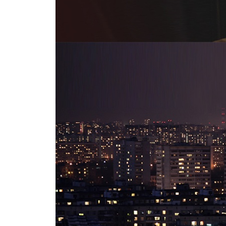
인간의 도리를 지키고 있는가
이타심을 기르면 시야가 넓어진다
왜 사업에 뛰어들어야 하는가
설사 껍질만 주워 먹을지라도
이기적인 경영에서 이타적인 경영으로
부국유덕이라는 새로운 항해도로
배려와 이타를 잊지 않았는가
가장 먼저 도덕으로 돌아가라
역사를 되풀이하지 말고 새로운 길로 나아가라
절도할 줄 아는 자연의 마음으로
이타는 언제나 이기보다 강하다
5장 우주의 흐름과 조화를 이뤄라
좋은 원인이 나쁜 결과로 통할 리 없다
인과응보는 운명을 이긴다
선행은 풀숲 속 참외처럼 숨어 자란다
인과응보는 우주의 의지이다