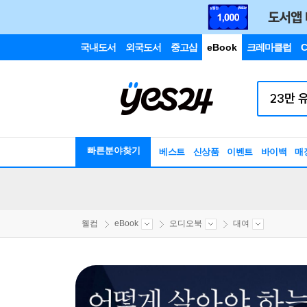
국내도서
외국도서
중고샵
eBook
크레마클럽
C
빠른분야찾기
베스트
신상품
이벤트
바이백
매
웰컴
eBook
오디오북
대여