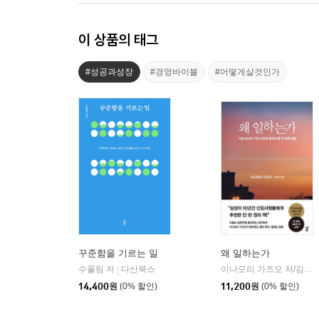
이 상품의 태그
#성공과성장
#경영바이블
#어떻게살것인가
꾸준함을 기르는 일
왜 일하는가
수풀림 저
다산북스
이나모리 가즈오 저/김윤경 역
|
14,400
원
(0% 할인)
11,200
원
(0% 할인)