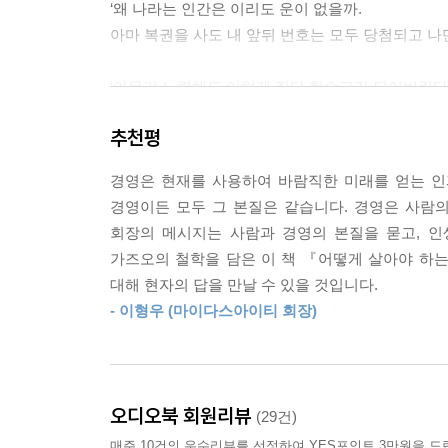
‘왜 나라는 인간은 이리도 운이 없을까.
한 시간이 쌓이고 쌓이면 우리 인간의 가치가 빛을 
아마 복권을 사도 내 앞뒤 번호는 모두 당첨되고 나
능력이 출중하고 올바른 사고방식을 지니고 있어도 인
싶다면 진지한 열의가 필요하다는 사실을 기억하라
‘아무리 노력해도 이렇게 죄다 헛수고가 되어버린
--- 2장, 신이 손을 내밀 만큼 간절하고 진지하게 중
차라리 다 포기하는 게 낫지 않을까?’
추천평
아무리 장대한 목표를 내세운들 매일 부딪히는 소소
하늘에게 버림받았다고 느끼며 좌절을 반복하던 가운데
이다. 하루빨리 미래의 성과를 얻으려고 서둘러 행동
경영은 현재를 사용하여 바람직한 미래를 얻는 인
운명이란 결코 정해진 것이 아니며, 오롯이 자신의 
게 충실한 하루하루가 쌓여 5년이 지나고 10년이 
경영이든 모두 그 본질은 같습니다. 경영은 사람의,
그 결과 ‘오늘을 완전히 살면 내일이 보인다’는 사
회장의 메시지는 사람과 경영의 본질을 묻고, 인
동기는 선한가,
--- 2장, 바로 지금을 필사적으로 살아라 중에서
가즈오의 철학을 담은 이 책 『어떻게 살아야 하
사심은 없는가?
대해 현자의 답을 만날 수 있을 것입니다.
간절히 원하고 치열히 노력한 것만 얻는 인생의 카
길고도 오랜 역사를 가진 우주의 관점에서 보면 인
- 이형우 (마이다스아이티 회장)
순간에 지나지 않는 생의 시작보다는 마지막의 가치
다만 이나모리 가즈오는 인간의 ‘의지’와 ‘운명’도
과정 자체에 인간의 존엄성과 삶의 본질이 있다고 
결과를 불러들인다고 이야기한다. 단돈 3000만 
--- 3장, 마음을 수양하기 위한 여섯 가지 정진 중에
세계 100대 기업으로 성장시키고, 77세의 나이에
오디오북 회원리뷰
(29건)
부채를 청산하고 흑자를 기록한 것도 모두 ‘동기
이익을 추구하는 마음은 사업을 하거나 인생을 살아
매주 10건의 우수리뷰를 선정하여 YES포인트 3만원을 드