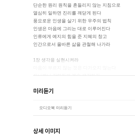
단순한 원리 원칙을 흔들리지 않는 지침으로
열심히 일하면 진리를 깨닫게 된다
풍요로운 인생을 살기 위한 우주의 법칙
인생은 마음에 그리는 대로 이루어진다
인류에게 예지의 힘을 준 지혜의 창고
인간으로서 올바른 삶을 관철해 나가라
1장 생각을 실현시켜라
마음이 부르지 않는 것은 다가오지 않는다
자나깨나 강렬하게 계속 생각하라
꿈이 선명하고 생생하게 보이는가
미리듣기
눈앞에 보일 만큼 간절하게 상상하라
낙관적 구상, 비관적 계획, 낙관적 실행
아프고 난 후에 깨달은 마음의 대원칙
오디오북 미리듣기
인생은 마음에 그리는 대로 흘러간다
미래진행형으로 생각하라
상세 이미지
하루하루를 거북이걸음으로