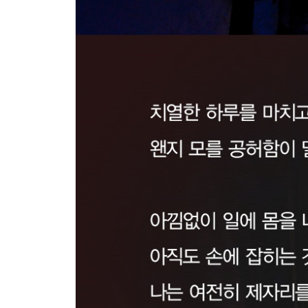
3장 마음을 갈고닦아 인격을 높여라
리더에게는 무엇이 필요한가
항상 자신을 성찰하고 인격을 수양하라
마음을 수양하기 위한 여섯 가지 정진
비밀 염불에서 배운 감사의 마음
정말, 정말 감사합니다
귀와 눈을 쉬지 않고 일하게 하라
톨스토이가 감탄한 인간의 욕심에 관한 설화
인간을 망치는 독을 어떻게 떨쳐낼 것인가
정검을 들었는가, 사검을 들었는가
일로써 기뻐하고 수양하라
일상에서 깨달음을 얻는 여섯 가지 방법
마음은 일상에서 수양된다
일에 높은 긍지를 가져라
4장 이타의 마음으로 살아가라
세상을 위해, 인류를 위해