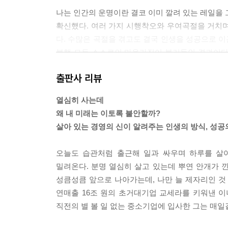
나는 인간의 운명이란 결코 이미 깔려 있는 레일을 
확신했다. 여러 가지 시행착오와 우여곡절을 거치며
다. 수많은 곡절을 겪고도 결국 인생을 성공으로 이
불행 모두 스스로의 마음가짐이 불러들인 결과이다. 
우리 인간의 삶에 엄연히 존재한다. 그러나 그것은 
출판사 리뷰
다.
--- 1장, 인생은 마음에 그리는 대로 흘러간다 중에
열심히 사는데
왜 내 미래는 이토록 불안할까?
‘인간으로서 옳은 일인가, 그른 일인가? 좋은 일인가
살아 있는 경영의 신이 알려주는 인생의 방식, 성공
대로 경영 지침과 판단 기준으로 삼으라. 경영도 
인생도, 경영도 같은 원리 원칙에 입각해서 실천해
오늘도 습관처럼 출근해 일과 싸우며 하루를 살
있으리라는 단순명료한 생각이었다. 그래서 나는 추
밀려온다. 분명 열심히 살고 있는데 뿌연 안개가 낀
주었다.
성큼성큼 앞으로 나아가는데, 나만 늘 제자리인 것 
--- 2장, 원리 원칙대로 생각하라 중에서
연매출 16조 원의 초거대기업 교세라를 키워낸 이
직전의 별 볼 일 없는 중소기업에 입사한 그는 매일
진지한 마음가짐과 열의 없이 게으르고 해이한 인
루하루, 순간순간을 완전히 진지한 태도로 살아가야 