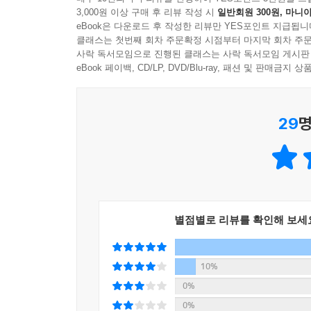
살아오면서 선택의 기로에 설 때마다 단 하나의 질
오직 이기적인 범위에만 머물러서는 안 된다. 다른 
3,000원 이상 구매 후 리뷰 작성 시
일반회원 300원, 마니아
돌아 결국 자신에게도 이익을 가져다주며, 이익을 더
eBook은 다운로드 후 작성한 리뷰만 YES포인트 지급됩니
“인간으로서 부끄러움 없는 일인가?”
클래스는 첫번째 회차 주문확정 시점부터 마지막 회차 주문
--- 4장, 설사 껍질만 주워 먹을지라도 중에서
사락 독서모임으로 진행된 클래스는 사락 독서모임 게시판
eBook 페이백, CD/LP, DVD/Blu-ray, 패션 및 판매금
편법이 난무하는 세태 속에서 도덕과 윤리를 지키
태어났을 때보다 조금이라도 깨끗한 혼이 되기 위해
옳다고 믿고 결단한 것일지라도 나중에는 그것이 손
이기도 하다. 열심히 일할 것, 감사하는 마음을 잊
필요한 철학과 기준이 이나모리 가즈오의 ‘카르마 법
것, 일상생활에서 마음을 수양하고 인격을 높여나갈
29
명
있는 ‘삶의 방식’은 이 이상 없을 것이다.
“무슨 일이든 동기가 선하고 사심이 없어야 한다.”
“설사 당장은 손해를 볼지라도 세상과 인류를 위해 
--- 5장, 조금이라도 깨끗한 혼이 되어 세상을 떠나기 위해
“이익을 추구하는 데에도 인간으로서의 도리를 지켜야
인생과 경영을 정면으로 마주하며 90년 세월을 걸어
별점별로 리뷰를 확인해 보세
삶을 위해 어떤 노력을 해야 하는지’ 그 해답을 찾을
10%
하루하루의 삶을 통해
0%
무엇이 되기를 바라는가?
0%
마음에 그린 대로 인생을 만드는 최선의 길