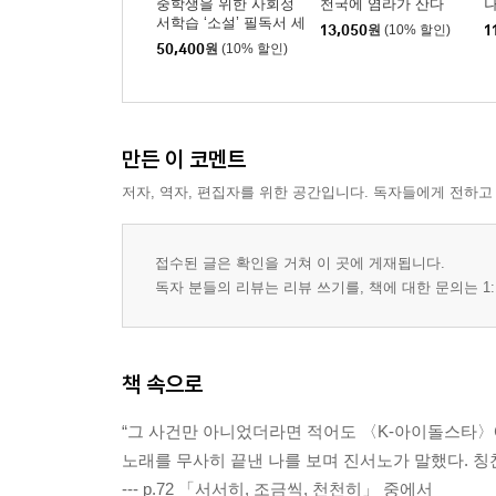
중학생을 위한 사회정
천국에 염라가 산다
서학습 ‘소설’ 필독서 세
13,050
원
(10% 할인)
1
트
50,400
원
(10% 할인)
만든 이 코멘트
저자, 역자, 편집자를 위한 공간입니다. 독자들에게 전하고
접수된 글은 확인을 거쳐 이 곳에 게재됩니다.
독자 분들의 리뷰는 리뷰 쓰기를, 책에 대한 문의는 1:
책 속으로
“그 사건만 아니었더라면 적어도 〈K-아이돌스타〉에
노래를 무사히 끝낸 나를 보며 진서노가 말했다. 칭
--- p.72 「서서히, 조금씩, 천천히」 중에서