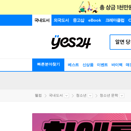
국내도서
외국도서
중고샵
eBook
크레마클럽
C
빠른분야찾기
베스트
신상품
이벤트
바이백
매
웰컴
국내도서
청소년
청소년 문학