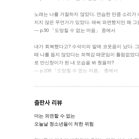
노래는 나를 거절하지 않았다. 연습한 만큼 소리가 
지지 않은 무언가가 있었다. 애써 외면했지만 왜 그
--- p.90 「도망칠 수 없는 마음」 중에서
내가 회복했다고? 수석이의 말에 코웃음이 났다. 그
때 나를 돕지 않았다는 죄책감 때문임이 틀림없었다.
로 만신창이가 된 내 모습을 봐 줬을까?
--- p.108 「도망칠 수 없는 마음」 중에서
온 세상이 하얗게 변했다. 내 영상이 다시 떠돌아다
는 걸까? 그 생각을 하니 아찔했던 정신이 금방 제
출판사 리뷰
--- p.122 「도망칠 수 없는 마음」 중에서
더는 외면할 수 없는
“난 네 팬이니까. 그리고 네가 유피토에서 연주해 
오늘날 청소년들이 처한 위험
고. 그래서 내가 기획사와 계약하지 못하도록 막았잖
--- p.140 「내면 아이」 중에서