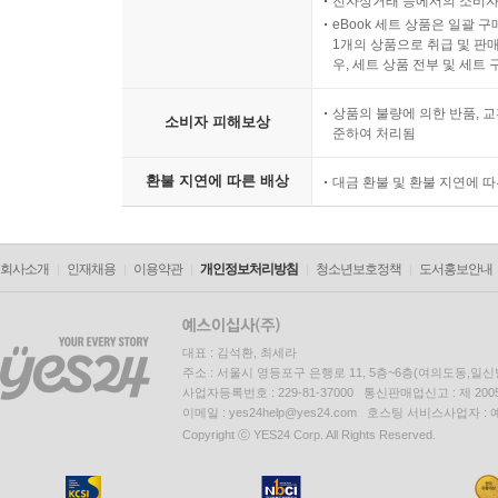
전자상거래 등에서의 소비자
eBook 세트 상품은 일괄 
1개의 상품으로 취급 및 판매
우, 세트 상품 전부 및 세트
상품의 불량에 의한 반품, 교
소비자 피해보상
준하여 처리됨
환불 지연에 따른 배상
대금 환불 및 환불 지연에 
회사소개
인재채용
이용약관
개인정보처리방침
청소년보호정책
도서홍보안내
대표 : 김석환, 최세라
주소 : 서울시 영등포구 은행로 11, 5층~6층(여의도동,일신
사업자등록번호 : 229-81-37000 통신판매업신고 : 제 200
이메일 : yes24help@yes24.com 호스팅 서비스사업자 :
Copyright ⓒ YES24 Corp. All Rights Reserved.