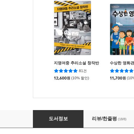
지명여중 추리소설 창작반
수상한 영화
81건
12,600
원
(10% 할인)
11,700
원
(10
최애를 구하라
도서정보
리뷰/한줄평
(18/8)