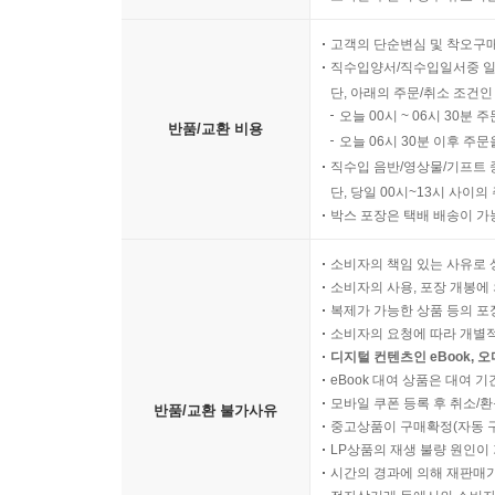
고객의 단순변심 및 착오구
직수입양서/직수입일서중 일
단, 아래의 주문/취소 조건인
오늘 00시 ~ 06시 30분 
반품/교환 비용
오늘 06시 30분 이후 주문
직수입 음반/영상물/기프트 
단, 당일 00시~13시 사이
박스 포장은 택배 배송이 가
소비자의 책임 있는 사유로 
소비자의 사용, 포장 개봉에 
복제가 가능한 상품 등의 포장을 
소비자의 요청에 따라 개별
디지털 컨텐츠인 eBook, 
eBook 대여 상품은 대여 기
모바일 쿠폰 등록 후 취소/환
반품/교환 불가사유
중고상품이 구매확정(자동 
LP상품의 재생 불량 원인이 기
시간의 경과에 의해 재판매가