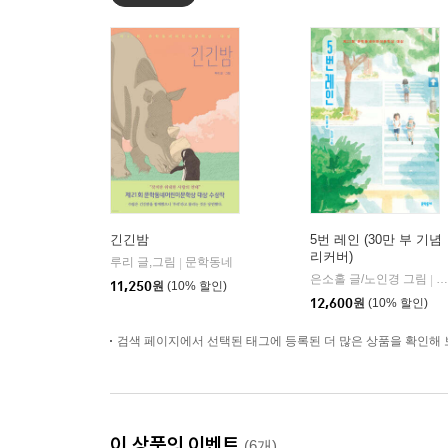
긴긴밤
5번 레인 (30만 부 기념
리커버)
루리 글,그림
문학동네
|
은소홀 글/노인경 그림
문
|
11,250
원
(10% 할인)
12,600
원
(10% 할인)
검색 페이지에서 선택된 태그에 등록된 더 많은 상품을 확인해 
이 상품의 이벤트
(6개)