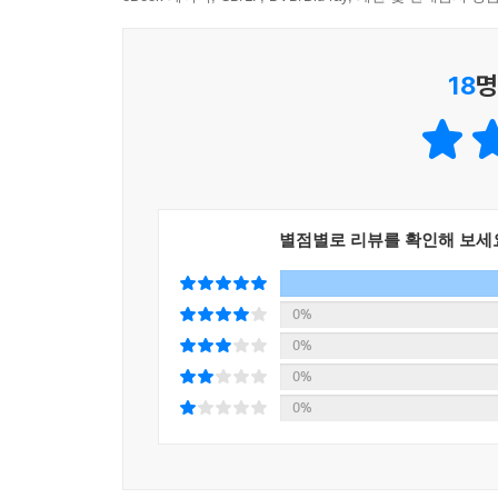
《최애를 구하라》는 《나를 지워줘》를 읽고 ‘사건
18
명
소설은 한 피해 생존자 청소년의 회복에 대한 열렬
많은 피해자가 나오지 않기를 바라는 소망이다. 또
별점별로 리뷰를 확인해 보세
0%
0%
0%
0%