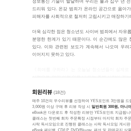
정보통신 기술이 발달하며 우리는 불과 십수 년 전
드리워 있다. 온갖 범죄가 온라인 공간으로 옮아가
“윤리온! 윤리온!”
피해자를 사회적으로 철저히 고립시키고 매장하기에
진서노가 나를 불렀다. 뒤를 돌아봤다. 진서노는 숨
“정말 내 편이 되어서 날 도와줄 수 있어?”
더욱 심각한 점은 청소년도 사이버 범죄에서 자유
--- p.142 「내면 아이」 중에서
분명한 한계가 있기 때문이다. 이 순간에도 많은
있다. 이와 관련된 보도가 계속해서 나오며 우려
나는 버려지는 게 두려웠다. 불안해하지 않으면, 절
이어지지 못하고 있다.
들이 나를 외면할 듯했다. 미움과 분노를 터트리지 
《최애를 구하라》는 오늘날 청소년들이 실제로 겪
--- p.152 「내면 아이」 중에서
시점으로, 만약 이런 일을 나 또는 주변 사람이 겪
회원리뷰
이제 손을 내밀어
(18건)
네 편이 되어 줄게
매주 10건의 우수리뷰를 선정하여 YES포인트 3만원을 드
3,000원 이상 구매 후 리뷰 작성 시
일반회원 300원, 마니아
eBook은 다운로드 후 작성한 리뷰만 YES포인트 지급됩니
《최애를 구하라》는 저자 이담의 전작 《나를 지
클래스는 첫번째 회차 주문확정 시점부터 마지막 회차 주문
전작을 먼저 읽고 이어서 읽는다면 리온의 심정에 
사락 독서모임으로 진행된 클래스는 사락 독서모임 게시판
공분을 샀던 사건이라 할지라도 사람들은 사건의 자
eBook 페이백, CD/LP, DVD/Blu-ray, 패션 및 판매금