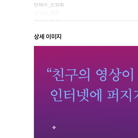
민재이_도와줘
강모리_추적
강모리_추격
민재이_피해자답지 않게
상세 이미지
강모리_디지털 메모리
작가의 말