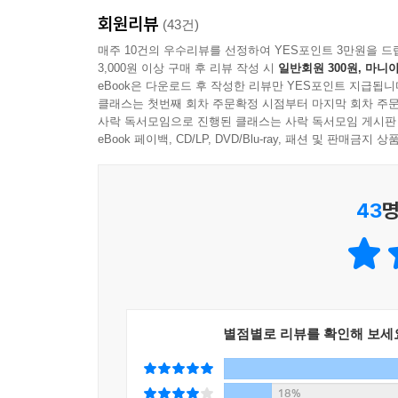
--- p.175 「강모리_추적」 중에서
회원리뷰
(43건)
매주 10건의 우수리뷰를 선정하여 YES포인트 3만원을 드
모리는 손가락 끝에 힘을 줬다. 딱 한 번만 눈감으면
3,000원 이상 구매 후 리뷰 작성 시
일반회원 300원, 마니아
결국 손끝에 준 힘을 뺐다. 그리고 마우스에서 손을
eBook은 다운로드 후 작성한 리뷰만 YES포인트 지급됩니
말했다.
클래스는 첫번째 회차 주문확정 시점부터 마지막 회차 주문
사락 독서모임으로 진행된 클래스는 사락 독서모임 게시판
“혹여나 네가 잡겠다는 생각은 하지 말아라. 쉽지 
eBook 페이백, CD/LP, DVD/Blu-ray, 패션 및 판매금
으로 행동했다 해도 성착취물을 소비한 건 사실이 되
문득 김 형사는 모리가 이런 상황에 처하게 될 줄 이
나는 기분이었다. 그것도 두꺼운 철문 같은.
43
명
--- p.180 「강모리_추격」 중에서
별점별로 리뷰를 확인해 보세
18%