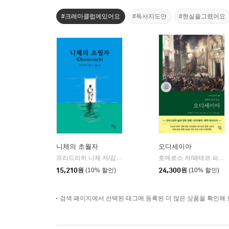
#크레마클럽에있어요
#독서지도안
#현실을그렸어요
니체의 초월자
오디세이아
프리드리히 니체 저/김철 편역
히읏
호메로스 저/페테르 파울 루벤스 그림/박문재 역
|
15,210
원
(10% 할인)
24,300
원
(10% 할인)
검색 페이지에서 선택된 태그에 등록된 더 많은 상품을 확인해 