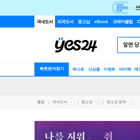
국내도서
외국도서
중고샵
eBook
크레마클럽
C
빠른분야찾기
베스트
신상품
이벤트
바이백
매
웰컴
국내도서
청소년
청소년 문학