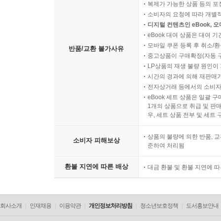
복제가 가능한 상품 등의 포장을 
소비자의 요청에 따라 개별
디지털 컨텐츠인 eBook, 
eBook 대여 상품은 대여 기
모바일 쿠폰 등록 후 취소/환
반품/교환 불가사유
중고상품이 구매확정(자동 
LP상품의 재생 불량 원인이 기
시간의 경과에 의해 재판매가
전자상거래 등에서의 소비자
eBook 세트 상품은 일괄 
1개의 상품으로 취급 및 판매
우, 세트 상품 전부 및 세트
상품의 불량에 의한 반품, 교
소비자 피해보상
준하여 처리됨
환불 지연에 따른 배상
대금 환불 및 환불 지연에 
회사소개
인재채용
이용약관
개인정보처리방침
청소년보호정책
도서홍보안내