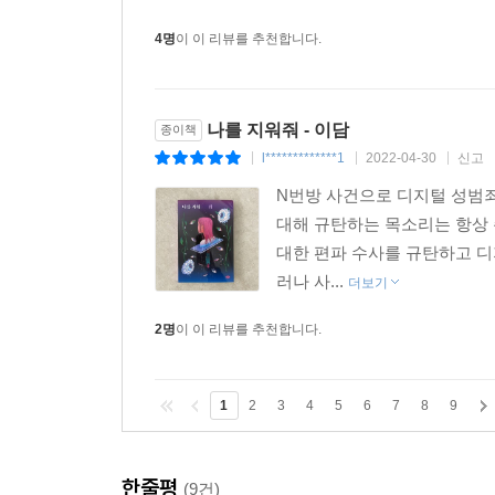
4명
이 이 리뷰를 추천합니다.
나를 지워줘 - 이담
종이책
l*************1
2022-04-30
신고
|
|
|
N번방 사건으로 디지털 성범죄
대해 규탄하는 목소리는 항상 
대한 편파 수사를 규탄하고 디
러나 사...
더보기
2명
이 이 리뷰를 추천합니다.
1
2
3
4
5
6
7
8
9
한줄평
(9건)