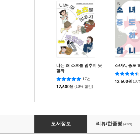
나는 왜 쇼츠를 멈추지 못
소녀A, 중도
할까
17건
12,600
원
(10
12,600
원
(10% 할인)
나를 지워줘
도서정보
리뷰/한줄평
(43/9)