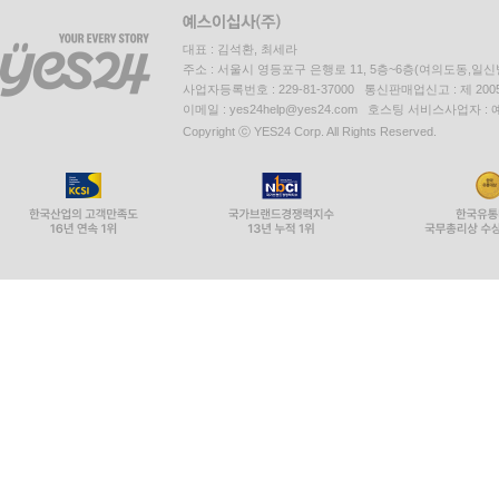
대표 : 김석환, 최세라
주소 : 서울시 영등포구 은행로 11, 5층~6층(여의도동,일신
사업자등록번호 : 229-81-37000 통신판매업신고 : 제 200
이메일 : yes24help@yes24.com 호스팅 서비스사업자 :
Copyright ⓒ YES24 Corp. All Rights Reserved.