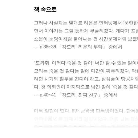
책 속으로
그러나 사실과는 별개로 리온은 인터넷에서 ‘문란한
면서 이야기는 그럴 듯하게 부풀려졌다. 게다가 프
소문이 눈덩이처럼 불어나는 건 시간문제처럼 보였
--- p.38~39 「강모리_리온의 부탁」 중에서
“도와줘. 이러다 죽을 것 같아. 너만 할 수 있는 일이야
모리는 죽을 것 같다는 말에 미간이 찌푸려졌다. 악
려면 시기와 질투를 견뎌야 하고, 심심풀이 땅콩처럼
다. 첫 의뢰인이 마지막으로 남긴 말이 ‘죽을 것 같
--- p.40~41 「강모리_진짜 친구」 중에서
미톡 알림이 떴다. 8반 남학생 단톡방이었다. 단
인터넷에서 본 딥페이크 영상이었다. 처음 보는 영상
단톡방은 열기로 가득했다. 톡이 끝날 줄 몰랐다. 
덧붙여 가며 희희낙락했다.