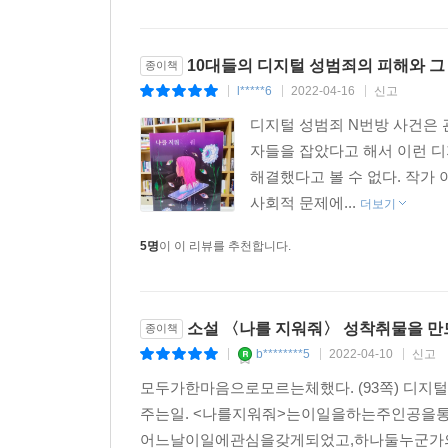
10대들의 디지털 성범죄의 피해와 그
종이책
l*****6
2022-04-16
신고
|
|
|
디지털 성범죄 N번방 사건은
자들을 잡았다고 해서 이런 
해결했다고 볼 수 없다. 작가
사회적 문제에...
더보기
5명
이 이 리뷰를 추천합니다.
소설 〈나를 지워줘〉 성착취물을 만
종이책
b********5
2022-04-10
신고
|
|
|
모두가한마음으로모르는체했다. (93쪽) 
주는일. <나를지워줘>는이일을하는주인공을
어느날이일에관심을갖게되었고,하나둘누군가의사