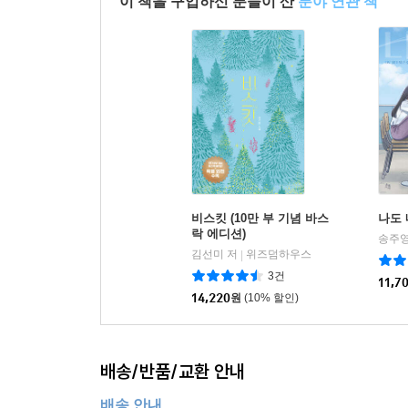
이 책을 구입하신 분들이 산
분야 연관 책
비스킷 (10만 부 기념 바스
나도 
락 에디션)
송주영
김선미 저
위즈덤하우스
|
3건
11,7
14,220
원
(10% 할인)
배송/반품/교환 안내
배송 안내