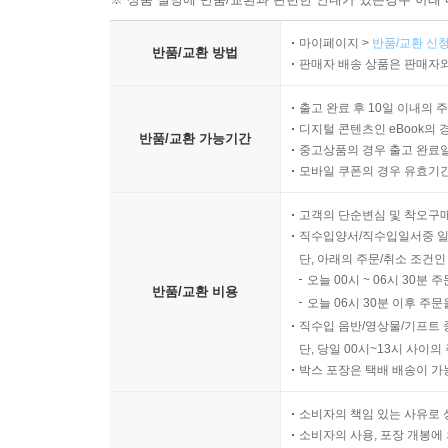
마이페이지 >
반품/교환 신청
반품/교환 방법
판매자 배송 상품은 판매자와
출고 완료 후 10일 이내의 
디지털 콘텐츠인 eBook의 
반품/교환 가능기간
중고상품의 경우 출고 완료일
모바일 쿠폰의 경우 유효기간(
고객의 단순변심 및 착오구
직수입양서/직수입일서중 일
단, 아래의 주문/취소 조건인
오늘 00시 ~ 06시 30분 
반품/교환 비용
오늘 06시 30분 이후 주문
직수입 음반/영상물/기프트 
단, 당일 00시~13시 사이
박스 포장은 택배 배송이 가
소비자의 책임 있는 사유로 
소비자의 사용, 포장 개봉에 