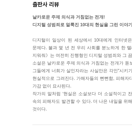
출판사 리뷰
모리는 고개를 들어 반을 둘러봤다. 아이들은 무표정
올라오는 것만 봐도 죄책감 따위는 없어 보였다.
날카로운 주제 의식과 거침없는 전개!
했다. 두리번거리다가 모리와 눈이 마주친 반 아이들
디지털 성범죄로 얼룩진 10대의 현실을 그린 이야
--- p.62~63 「강모리_8반 남학생 단톡방」 중에서
디지털이 일상이 된 세상에서 10대에게 인터넷
재이는 겉으로 응원하는 척했지만 내심 ‘그렇게 큰 
문제다. 불과 몇 년 전 우리 사회를 분노하게 한 
실은 제발 떨어지길 바랐다. 위로는 오롯이 자기 몫
지워줘》는 여전히 진행형인 디지털 성범죄와 그 끔직
했으니까.
소설은 날카로운 주제 의식과 거침없는 전개가 돋보
--- p. 111 「민재이_고백」 중에서
그들에게 너희가 살인자라는 사실만은 각인”시키기
현실적으로 그려진다. 가해자들의 뻔뻔함, 피해자다
그것들은 좀비였다. 좀비 하나를 죽여도 새로운 좀
가감 없이 묘사된다.
상도 처음에는 몇 명만 내려받는다. 하지만 그들이 
작가의 말처럼 ‘현실은 소설보다 더 소설적이고 잔
에서 자신의 얼굴을 완전히 지워 내지 못할 것 같았
속의 피해자도 발견할 수 있다. 더 나은 내일을 위
--- p.157 「민재이_유포」 중에서
것이다.
수석이 말을 더듬으며 모리를 제지했다. 하지만 모리
아서는 안 된다. 모두가 납득할 만한 이유가 있다