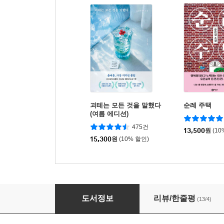
괴테는 모든 것을 말했다
순례 주택
(여름 에디션)
475건
13,500
원
(10
15,300
원
(10% 할인)
망한 공원에서 만나
도서정보
리뷰/한줄평
(13/4)