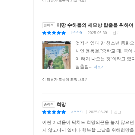
이 리뷰가 도움이 되었나요?
이땅 수하들의 세모방 탈출을 위하여
종이책
l*****9
2025-06-30
신고
|
|
|
엊저녁 읽다 만 청소년 동화오
시인 윤동철,"중학교 때, 국
이 터져 나오는 것"이라고 했
탈출할...
더보기
이 리뷰가 도움이 되었나요?
희망
종이책
e*****1
2025-06-26
신고
|
|
|
어떤 어려움이 닥쳐도 희망의끈을 놓지 않으면
지 않고다시 일어나 행복할 그날을 위해희망을 놓지 않으면언