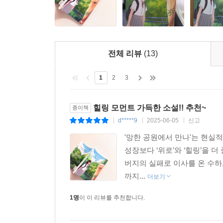
전체 리뷰
(13)
1
2
3
힐링 모먼트 가득한 소설!! 추천~
종이책
d*****9
2025-06-05
신고
|
|
|
'망한 공원에서 만나'는 현실
성장보다 ‘위로’와 ‘힐링’을 
버지의 실패로 이사를 온 수하
까지...
더보기
1명
이 이 리뷰를 추천합니다.