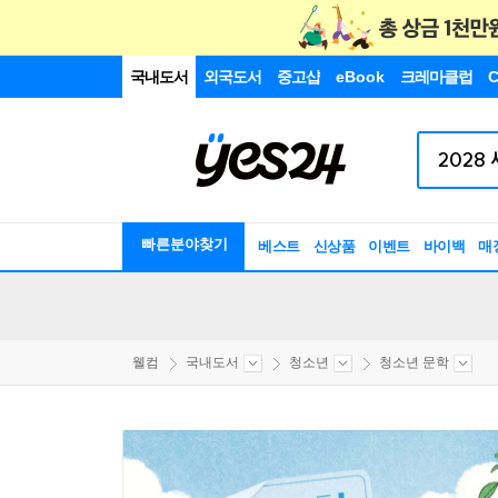
국내도서
외국도서
중고샵
eBook
크레마클럽
C
빠른분야찾기
베스트
신상품
이벤트
바이백
매
웰컴
국내도서
청소년
청소년 문학