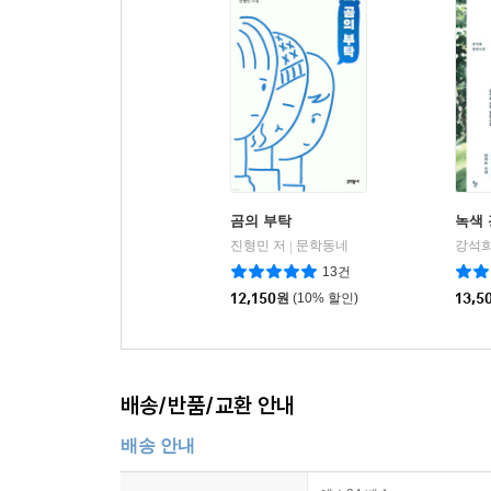
곰의 부탁
녹색
진형민 저
문학동네
강석희
|
13건
12,150
원
(10% 할인)
13,5
배송/반품/교환 안내
배송 안내