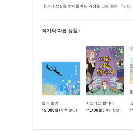
[읽다]
상실을 받아들이는 과정을 그린 동화 『안녕,
작가의 다른 상품
물개 할망
떠요떠요 할머니
그
15,300
원
(10% 할인)
11,700
원
(10% 할인)
1