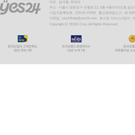
대표 : 김석환, 최세라
주소 : 서울시 영등포구 은행로 11, 5층~6층(여의도동,일신
사업자등록번호 : 229-81-37000 통신판매업신고 : 제 200
이메일 : yes24help@yes24.com 호스팅 서비스사업자 :
Copyright ⓒ YES24 Corp. All Rights Reserved.