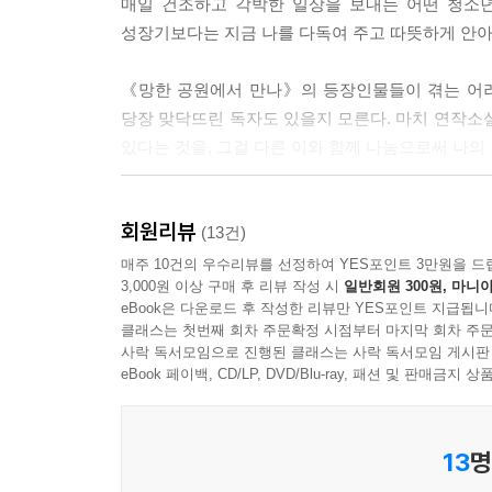
매일 건조하고 각박한 일상을 보내는 어떤 청소
바질 줄기는 조금만 물이 많아도 금방 녹아 버릴 듯
성장기보다는 지금 나를 다독여 주고 따뜻하게 안아
을 반대로 바꿔 주었다. 그러면 어느새 햇빛 쪽으로
《망한 공원에서 만나》의 등장인물들이 겪는 어려
---p.179~180 「일곱 번째 이야기, 바질의 마음」에서
당장 맞닥뜨린 독자도 있을지 모른다. 마치 연작소
있다는 것을, 그걸 다른 이와 함께 나눔으로써 나의 
혹독한 바람이 아니라 따뜻한 햇살이 나그네의 외
회원리뷰
두드리는 봄볕처럼 포근한 이야기로, 위로와 응원, ‘
(13건)
매주 10건의 우수리뷰를 선정하여 YES포인트 3만원을 드
3,000원 이상 구매 후 리뷰 작성 시
일반회원 300원, 마니아
eBook은 다운로드 후 작성한 리뷰만 YES포인트 지급됩니
클래스는 첫번째 회차 주문확정 시점부터 마지막 회차 주문
사락 독서모임으로 진행된 클래스는 사락 독서모임 게시판
eBook 페이백, CD/LP, DVD/Blu-ray, 패션 및 판매금
13
명