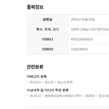
품목정보
발행일
2025년 05월 26일
쪽수, 무게, 크기
184쪽 | 260g | 135*200*10
ISBN13
9791156336914
ISBN10
1156336910
관련분류
카테고리 분류
국내도서
청소년
청소년 문학
수상내역 및 미디어 추천 분류
국내도서
행복한아침독서/책둥이 추천
2026년
청소년용