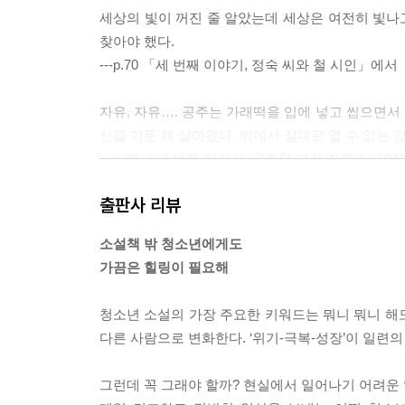
세상의 빛이 꺼진 줄 알았는데 세상은 여전히 빛나고
찾아야 했다.
---p.70 「세 번째 이야기, 정숙 씨와 철 시인」에서
자유, 자유…. 공주는 가래떡을 입에 넣고 씹으면서 
신을 가둔 채 살아왔다. 밖에서 절대로 열 수 없는 
---p.96 「네 번째 이야기, 공주와 여러 이름의 고
출판사 리뷰
“사람들이 고약한 걸 보면 왜 냅다 침을 뱉는 줄 알어
말은 사람도 죽일 수 있어.”
소설책 밖 청소년에게도
---p.125 「다섯 번째 이야기, 민들레와 새나무」에
가끔은 힐링이 필요해
희수는 기다렸다. 그것 보라고, 엄마가 처음에 학교
청소년 소설의 가장 주요한 키워드는 뭐니 뭐니 해
말이든 다 들을 각오가 되어 있었다.
다른 사람으로 변화한다. ‘위기-극복-성장’이 일련
엄마는 아무 말도 안 하고 희수를 안아 주었다. 그리
---p.146 「여섯 번째 이야기, 파란 머리 희수」에서
그런데 꼭 그래야 할까? 현실에서 일어나기 어려운