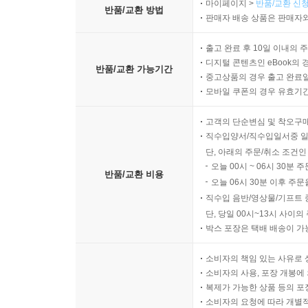
마이페이지 >
반품/교환 신청
반품/교환 방법
판매자 배송 상품은 판매자와
출고 완료 후 10일 이내의 
디지털 콘텐츠인 eBook의 
반품/교환 가능기간
중고상품의 경우 출고 완료일
모바일 쿠폰의 경우 유효기간(
고객의 단순변심 및 착오구
직수입양서/직수입일서중 일
단, 아래의 주문/취소 조건인
오늘 00시 ~ 06시 30분 
반품/교환 비용
오늘 06시 30분 이후 주문
직수입 음반/영상물/기프트 
단, 당일 00시~13시 사이
박스 포장은 택배 배송이 가
소비자의 책임 있는 사유로 
소비자의 사용, 포장 개봉에 
복제가 가능한 상품 등의 포장을 
소비자의 요청에 따라 개별