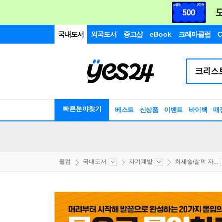
국내도서
외국도서
중고샵
eBook
크레마클럽
C
빠른분야찾기
베스트
신상품
이벤트
바이백
매
웰컴
국내도서
자기계발
처세술/삶의 자...