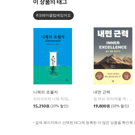
이 상품의 태그
#크레마클럽에있어요
니체의 초월자
내면 근력
프리드리히 니체 저/김철 편역
히읏
짐 머피 저/지여울 역
윌북(
|
|
15,210
원
(10% 할인)
19,800
원
(10% 할인)
검색 페이지에서 선택된 태그에 등록된 더 많은 상품을 확인해 