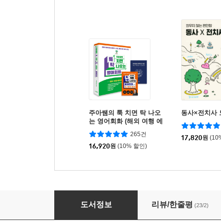
주아쌤의 툭 치면 탁 나오
동사×전치사 
는 영어회화 (해외 여행 에
디션)
265건
17,820
원
(10
16,920
원
(10% 할인)
몸으로 몰입하라
도서정보
리뷰/한줄평
(23/2)