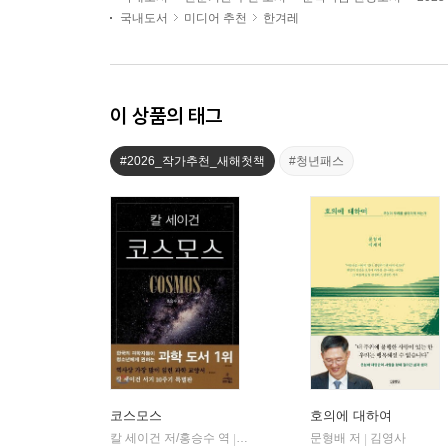
국내도서
미디어 추천
한겨레
이 상품의 태그
#2026_작가추천_새해첫책
#청년패스
코스모스
호의에 대하여
칼 세이건 저/홍승수 역
사이언스북스
문형배 저
김영사
|
|