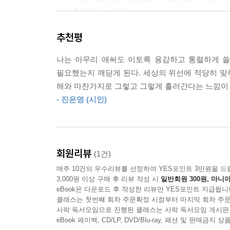
밤의 방파제에는 목숨을 버리러 가는 사람
―「호랑말코」 부분
버리고 오는 사람
추천평
표제작 「호랑말코」는 ‘*’를 동반한 독립된 연들
죽은 뒷날에는 개운하게 깨어납시다
제멋대로인 화자가 사는 곳에서는 양쪽 귀를 손잡이 
나는 아무리 애써도 이토록 용감하고 통렬하게 쓸 
된 듯 즐겁다. 마치 한량과 고집불통 사이를 배회하
대가리를 떼내고 똥을 다 까낸
필요했는지 깨닫게 된다. 세상의 위선에 적당히 맞
깊이”를 들여다보는 현자(賢者)이기도 하다. 시는 ‘의
은멸치처럼
해와 마찬가지로 그렇고 그렇게 흘러간다는 느낌이 들
‘밑’ ‘음핵’ ‘즉사의 현장’ ‘구멍’ ‘목줄’ ‘항문
- 진은영 (시인)
순간을 향해 “시인과 도끼는 침묵”하며 “일격을 노”
---「밤의 방파제」중에서
주어진 현실을 살아가던 화자는 끔찍한 순간을 목
이것이 코가 단단해서 자기 마음대로 엉뚱한 사고
회원리뷰
(1건)
이유이자, 머뭇거리지 않고 극단과 전복의 언어들
매주 10건의 우수리뷰를 선정하여 YES포인트 3만원을 드
여기서 멈추지 않고, “유리창에 매달린 빗방울”
3,000원 이상 구매 후 리뷰 작성 시
일반회원 300원, 마니아
“피거품들이 두리번거”리는 “피 웅덩이”를 보여주
eBook은 다운로드 후 작성한 리뷰만 YES포인트 지급됩니
그것을 적나라하게 응시하고 멋대로 사유한 뒤 웃어넘
클래스는 첫번째 회차 주문확정 시점부터 마지막 회차 주문
사락 독서모임으로 진행된 클래스는 사락 독서모임 게시판
eBook 페이백, CD/LP, DVD/Blu-ray, 패션 및 판매금
“나의 천박이 나의 금박임을 잊지 않게 해주소서”