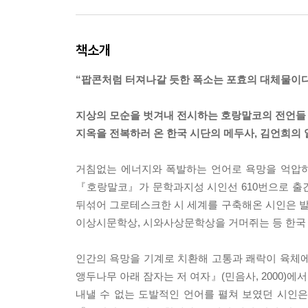
책소개
“팝콘처럼 터져나갈 듯한 폭소는 포효의 대체물이
지상의 모순을 벗겨내 전시하는 호랑말코의 전언들
지옥을 전복하러 온 한국 시단의 메두사, 김언희의
거침없는 에너지와 폭발하는 언어로 욕망을 억압하
『호랑말코』가 문학과지성 시인선 610번으로 출간되
뒤섞어 그로테스크한 시 세계를 구축해온 시인은 
이상시문학상, 시와사상문학상을 거머쥐는 등 한국
인간의 욕망을 기계로 치환해 고통과 쾌락이 육체에
앵두나무 아래 잠자는 저 여자』(민음사, 2000)에
내낼 수 없는 도발적인 언어를 펼쳐 보였던 시인은 