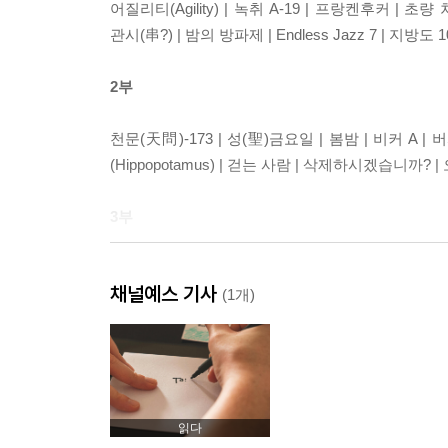
어질리티(Agility) | 녹취 A-19 | 프랑켄후커 | 초량
관시(串?) | 밤의 방파제 | Endless Jazz 7 | 지방
2부
천문(天問)-173 | 성(聖)금요일 | 봄밤 | 비커 A | 버
(Hippopotamus) | 걷는 사람 | 삭제하시겠습니까?
3부
호랑말코 | 그녀에게 | 정의의 해부 | 카페 메이지 | 그녀는 
채널예스 기사
(Etant donnes) | 클럽 양파주점에서 | 서 있습니다
(1개)
해설
언데드의 말, 시(詩)·양효실
읽다