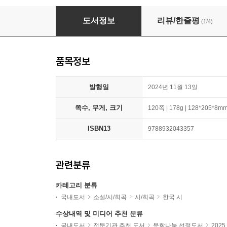
호랑말코
도서정보
리뷰/한줄평
(1/4)
품목정보
발행일
2024년 11월 13일
쪽수, 무게, 크기
120쪽 | 178g | 128*205*8m
ISBN13
9788932043357
관련분류
카테고리 분류
국내도서
소설/시/희곡
시/희곡
한국 시
수상내역 및 미디어 추천 분류
국내도서
전문기관 추천 도서
문학나눔 선정도서
202