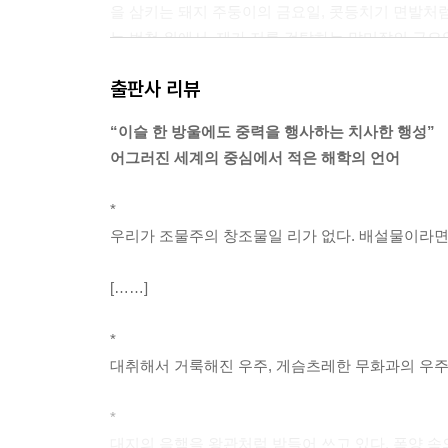
을 삼키는 돼지 주둥이의 금요일, 콧등치기 면발처럼 
는 번철 위에서, 제가 저를 겁탈하는 말미잘의 금요
---「성(聖)금요일」중에서
출판사 리뷰
먹먹한 밤에는
“이슬 한 방울에도 중력을 행사하는 치사한 행성”
먹먹한 손에 먹먹하기 짝이 없는 돌을 쥐고서
어그러진 세계의 중심에서 적은 해학의 언어
걷는다 걷는다 걸어서 밤의 검은 선반 위에 밤의 
*
올려놓는다 먹먹함으로 두 귀가
우리가 조물주의 창조물일 리가 없다. 배설물이라면 
먹먹해지는 밤
---「걷는 사람」중에서
[……]
이를테면 나뒹구는 새대가리들. 뜯겨 나온 올빼미 대
*
트는 것으로는 웃음을 멈추게 할 수가 없어서, 죽
대취해서 거룩해진 우주, 게슴츠레한 무화과의 우주,
내던지지. 먹어 치우는 내내 째지게 웃어댈 대가리부
---「웃는올빼미(Sceloglaux)」중에서
*
대지의 음핵을 왕관처럼 받들어 쓰고 있다. 폭양 속