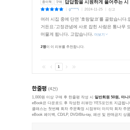
답답함을 시원하게 풀어주는 시
종이책
구매
부류가 아니오/내가 똥이”(「녹취 A-19」)라거나
g*****i
2024-11-25
신고
자처한다. 그 끝에서 생(生)의 진실을 과감하게 열
|
|
|
여러 시집 중에 단연 '호랑말코'를 골랐습니다
“시 한 편을 쓸 때마다 뒤를 대주는 느낌”(「솔직히
거든요.'고정관념에 사로 잡힌 사람은 통나무 도
이에게 닿기 위해 속세를 비웃으며 찢고 깨부숴 
머물게 됩니다. 고맙습니다.
더보기
끊”(「솔직히」)을 수 없다는 전언과 함께, “당신
2명
이 이 리뷰를 추천합니다.
곁으로 왔다. “비몽과 사몽의 가두리에서//나를 토
“블랙홀의 중력을 가진” 강력한 “마침표”(‘시인의 말
1
시인의 말
마침내 점 하나, 블랙홀의 중력을 가진 마침표 하나.
한줄평
(4건)
1,000원 이상 구매 후 한줄평 작성 시
일반회원 50원, 마니
2024년 11월
eBook은 다운로드 후 작성한 리뷰만 YES포인트 지급됩니
김언희
클래스는 첫번째 회차 주문확정 시점부터 마지막 회차 주문
eBook 페이백, CD/LP, DVD/Blu-ray, 패션 및 판매금