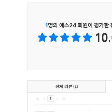
고요한 몸속으로 날카롭게 파고든 사건에 대항하기
인간은 개념이고 시체는 사물이다. 인간은 거죽이고
시인은 눈의 기능을 잃어가면서, 응시에 사로잡힌
1
명의 예스24 회원이 평가한
여기고 오롯이 겪으면서 시가 오면 썼다. 현장에 대
10.
―해설 「언데드의 말, 시(詩)」 부분
해설에서 “재현이 아닌 외상(外傷)으로서의 시
안겨준다. “나에겐 [……] 목을 맬 수조차 없는/목
살점처럼 뜯겨져 나”가는가 하면, “날리는 머리채를 
아래서 “늙은 원숭이”가 “나를, 따먹”(「삭제하시
세계가 “무슨 짓을 해도 재주넘기가 되고 마는”(「
전체 리뷰
(1)
2011년, 『경남신문』 인터뷰에서 시인은 스스로를
날것의 언어 그 자체인 듯하다. 우리는 진실되게
1
어렵고, 억압과 폭력이 “무서워서가 아니라 더러워서
다는 의식이 팽배한 오늘날, “자살은 매일 해야 하