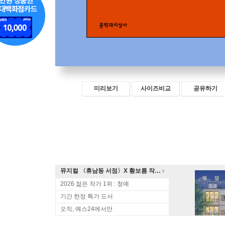
미리보기
사이즈비교
공유하기
뮤지컬 〈휴남동 서점〉X 황보름 작가 북토크
2026 젊은 작가 1위 : 청예
기간 한정 특가 도서
오직, 예스24에서만