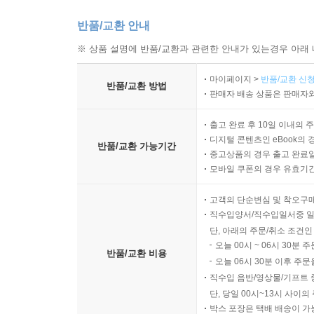
반품/교환 안내
※ 상품 설명에 반품/교환과 관련한 안내가 있는경우 아래 
마이페이지 >
반품/교환 신청
반품/교환 방법
판매자 배송 상품은 판매자와
출고 완료 후 10일 이내의 
디지털 콘텐츠인 eBook의 
반품/교환 가능기간
중고상품의 경우 출고 완료일
모바일 쿠폰의 경우 유효기간(
고객의 단순변심 및 착오구
직수입양서/직수입일서중 일
단, 아래의 주문/취소 조건인
오늘 00시 ~ 06시 30분 
반품/교환 비용
오늘 06시 30분 이후 주문
직수입 음반/영상물/기프트 
단, 당일 00시~13시 사이
박스 포장은 택배 배송이 가