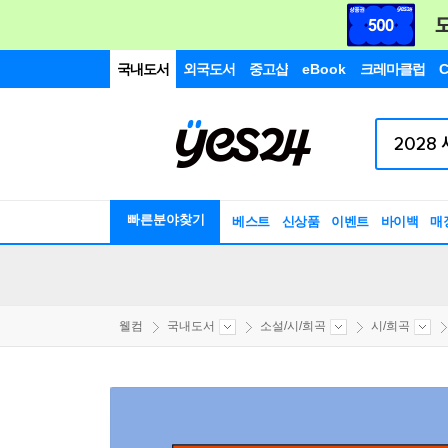
국내도서
외국도서
중고샵
eBook
크레마클럽
C
빠른분야찾기
베스트
신상품
이벤트
바이백
매
웰컴
국내도서
소설/시/희곡
시/희곡