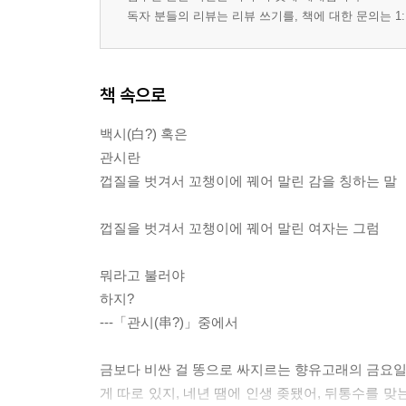
독자 분들의 리뷰는 리뷰 쓰기를, 책에 대한 문의는 1:
책 속으로
백시(白?) 혹은
관시란
껍질을 벗겨서 꼬챙이에 꿰어 말린 감을 칭하는 말
껍질을 벗겨서 꼬챙이에 꿰어 말린 여자는 그럼
뭐라고 불러야
하지?
---「관시(串?)」중에서
금보다 비싼 걸 똥으로 싸지르는 향유고래의 금요일,
게 따로 있지, 네년 땜에 인생 좆됐어, 뒤통수를 맞