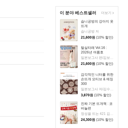
이 분야 베스트셀러
더보기
숩니공방의 강아지 옷
뜨개
숩니공방 저
21,600
원
(10% 할인)
털실타래 Vol.16 :
2026년 여름호
일본보그사 편/김보미,김수연,남가영,배혜영역
21,600
원
(10% 할인)
감각적인 니터를 위한
손뜨개 모티브 & 에징
300
일본보그사 저/김수정 역/송영예 감수
3,870
원
(10% 할인)
진짜 기본 뜨개책 : 코
바늘편
정성을 뜨는 421 김나리 저
24,300
원
(10% 할인)