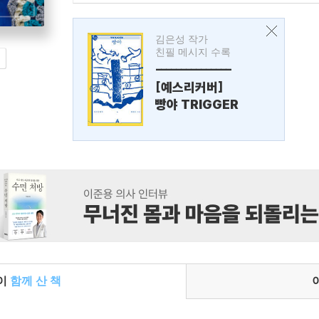
김은성 작가
친필 메시지 수록
---------------
[예스리커버]
빵야 TRIGGER
들이
함께 산 책