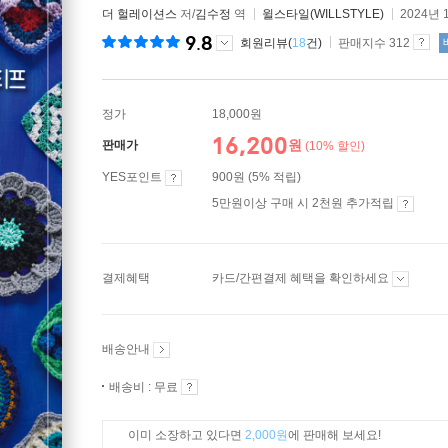
더 헐레이션스
저/
김수정
역
윌스타일(WILLSTYLE)
2024년 
9.8
회원리뷰(
18
건)
판매지수 312
정가
18,000원
16,200
원
판매가
(10% 할인)
YES포인트
900원 (5% 적립)
5만원이상 구매 시 2천원 추가적립
결제혜택
카드/간편결제 혜택을 확인하세요
배송안내
배송비 : 무료
이미 소장하고 있다면
2,000원
에 판매해 보세요!