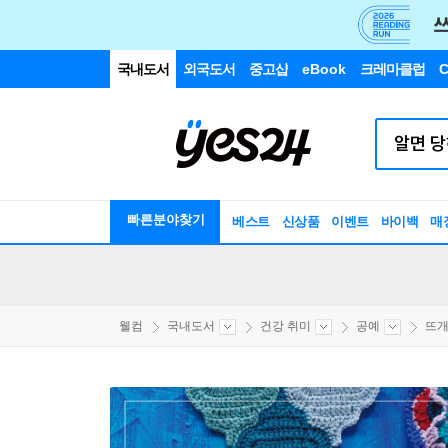
국내도서
외국도서
중고샵
eBook
크레마클럽
C
빠른분야찾기
베스트
신상품
이벤트
바이백
매
웰컴
국내도서
건강 취미
공예
뜨개