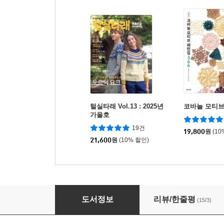
털실타래 Vol.13 : 2025년
코바늘 모티브 
가을호
19건
19,800
원
(10
21,600
원
(10% 할인)
코바늘로 뜨는 모로칸 디자인 모티프
도서정보
리뷰/한줄평
(15/3)