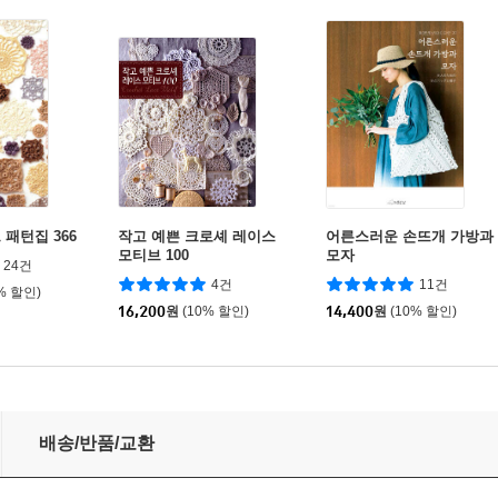
패턴집 366
작고 예쁜 크로셰 레이스
어른스러운 손뜨개 가방과
모티브 100
모자
24건
4건
11건
% 할인)
16,200
원
(10% 할인)
14,400
원
(10% 할인)
배송/반품/교환