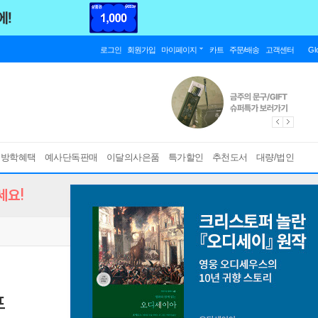
로그인
회원가입
마이페이지
카트
주문/배송
고객센터
Gl
름방학혜택
예사단독판매
이달의사은품
특가할인
추천도서
대량/법인
세요!
프