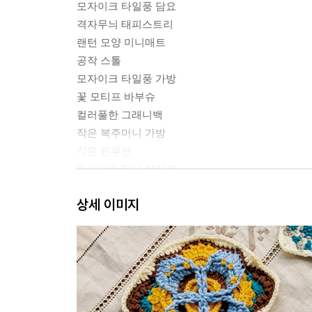
모자이크 타일풍 담요
격자무늬 태피스트리
랜턴 모양 미니매트
공작 스톨
모자이크 타일풍 가방
꽃 모티프 바부슈
컬러풀한 그래니백
작은 복주머니 가방
작은 핀쿠션
마거리트 무늬 볼레로
사각형 모티프 스누드
상세 이미지
2WAY 백
message
이 책의 사용법
모티프 연결하는 법