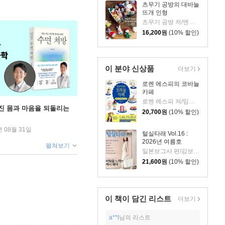
츠무기 공방의 대바늘
뜨개 인형
츠무기 공방 저/엔도 아야꼬 감수/김진아 역
16,200
원
(10% 할인)
이 분야 신상품
더보기
로렌 에스피의 코바늘
카페
로렌 에스피 저/임윤경 역
무너진 몸과 마음을 되돌리는
20,700
원
(10% 할인)
년 08월 31일
털실타래 Vol.16 :
2026년 여름호
펼쳐보기
일본보그사 편/김보미,김수연,남가영,배혜영역
21,600
원
(10% 할인)
이 책이 담긴
리스트
더보기
a**l
님의 리스트