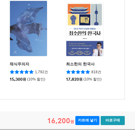
채식주의자
최소한의 한국사
1,792건
818건
15,300
원
(10% 할인)
17,820
원
(10% 할인)
16,200
카트에 넣기
바로구매
원