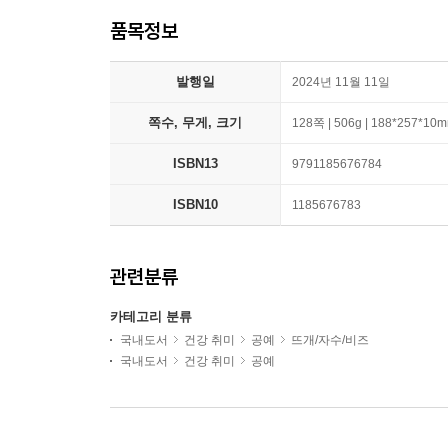
품목정보
발행일
2024년 11월 11일
쪽수, 무게, 크기
128쪽 | 506g | 188*257*10
ISBN13
9791185676784
ISBN10
1185676783
관련분류
카테고리 분류
국내도서
건강 취미
공예
뜨개/자수/비즈
국내도서
건강 취미
공예