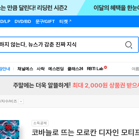
D/LP
DVD/BD
문구
/GIFT
티켓
독서유형검사
장안내
채널예스
사락
예스펀딩
클래스24
RBTI Lab
여
독서유형검사
주말에는 더욱 알뜰하게!
최대 2,000원 상품권 받으
/자수/비즈
소득공제
코바늘로 뜨는 모로칸 디자인 모티