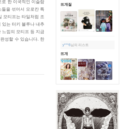
으로 한 이국적인 이슬람
뜨개질
소들을 섞어서 모로칸 특
일 모티프는 타일처럼 조
 있는 터키 블루나 내추
 느낌의 모티프 등 지금
완성할 수 있습니다. 한
y***6
님의 리스트
뜨개