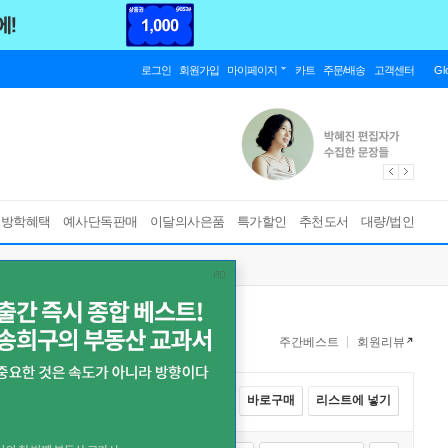
로그인
회원가입
마이페이지
카트
주문/배송
고객센터
Gl
름방학혜택
예사단독판매
이달의사은품
특가할인
추천도서
대량/법인
주간베스트
회원리뷰
전체선택
카트에 넣기
바로구매
리스트에 넣기