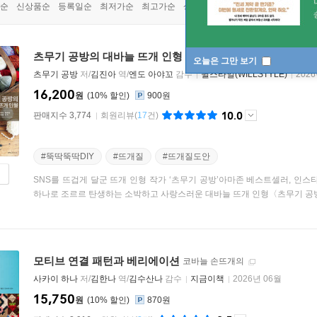
순
신상품순
등록일순
최저가순
최고가순
상품명순
츠무기 공방의 대바늘 뜨개 인형
귀엽고 소박한 매력의 스웨덴 인형
오늘은 그만 보기
츠무기 공방
저/
김진아
역/
엔도 아야꼬
감수
윌스타일(WILLSTYLE)
202
16,200
원
10
%
900원
10.0
판매지수 3,774
회원리뷰
(
17
건)
#뚝딱뚝딱DIY
#뜨개질
#뜨개질도안
SNS를 뜨겁게 달군 뜨개 인형 작가 ‘츠무기 공방’아마존 베스트셀러, 인
하나로 조르르 탄생하는 소박하고 사랑스러운 대바늘 뜨개 인형〈츠무기 공방의
모티브 연결 패턴과 베리에이션
코바늘 손뜨개의
사카이 하나
저/
김한나
역/
김수산나
감수
지금이책
2026년 06월
15,750
원
10
%
870원