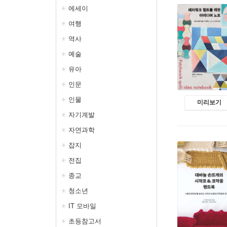
에세이
여행
역사
예술
유아
인문
인물
미리보기
자기계발
자연과학
잡지
전집
종교
청소년
IT 모바일
초등참고서