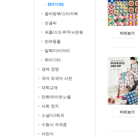
DIY/기타
컬러링북/스티커북
손글씨
퍼즐/스도쿠/두뇌운동
미리보기
반려동물
달력/다이어리
취미기타
경제 경영
국어 외국어 사전
대학교재
만화/라이트노벨
사회 정치
미리보기
소설/시/희곡
수험서 자격증
어린이