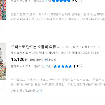
9.5
판매지수 2,916
회원리뷰
(
8
건)
연결하면 또 다른 무늬가 나타나고조립하는 대로 형태를 바꿀 수 있는모티브
패턴과 베리에이션』은 SNS에서 화제를 모은 감각적인 크로셰 디자이너 사카
모티브로 만드는 소품과 의류
자꾸만 뜨고 싶은 코바늘 손뜨개
부티크사 편집부
저/
김한나
역/
김수산나
감수
지금이책
2025년 08월
15,120
원
10
%
840원
9.7
판매지수 9,714
회원리뷰
(
15
건)
하나를 뜨고 나면 하나 더 뜨고 싶어지는 중독성 있는 모티브 뜨기 똑같은 
형, 사각형, 육각형, 원형, 하트 모양, 꽃 모양… 다양한 모양에 아름다운 무늬를 
관련상품 :
중고상품
14개