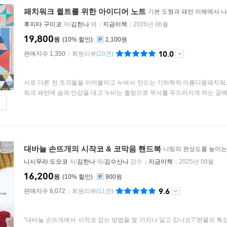
패치워크 퀼트를 위한 아이디어 노트
기본 도형과 패턴 이해에서 
후지타 구미코
저/
김한나
역
지금이책
2026년 06월
19,800
원
10
%
1,100원
10.0
판매지수 1,350
회원리뷰
(
20
건)
서로 다른 천 조각들을 이어붙이고 누벼서 만드는 기하학적 아름다움패치워
워크 패턴에 솜과 안감을 대고 누비는 퀼팅으로 무늬를 두드러지게 하는 공예 기
대바늘 손뜨개의 시작코 & 코막음 핸드북
니팅의 완성도를 높이는 
니시무라 도모코
저/
김한나
역/
김수산나
감수
지금이책
2025년 08월
16,200
원
10
%
900원
9.6
판매지수 6,072
회원리뷰
(
11
건)
“대바늘 손뜨개에서 시작코 잡는 방법을 몇 가지나 알고 있나요?”편물의 특