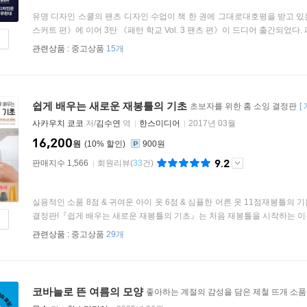
유명 디자인 스쿨의 팬츠 디자인 수업이 책 한 권에 그대로대호평을 받고 있는 《패턴
스커트 편》에 이어 3탄 《패턴 학교 Vol. 3 팬츠 편》이 드디어 출간되었다. 패
관련상품 :
중고상품
15개
쉽게 배우는 새로운 재봉틀의 기초
초보자를 위한 홈 소잉 결정판
[
사카우치 쿄코
저/
김수연
역
한스미디어
2017년 03월
16,200
원
10
%
900원
9.2
판매지수 1,566
회원리뷰
(
33
건)
실용적인 소품 8점 & 귀여운 아이 옷 6점 & 심플한 어른 옷 11점재봉틀의
결정판!『쉽게 배우는 새로운 재봉틀의 기초』는 처음 재봉틀을 시작하는 이들
관련상품 :
중고상품
29개
코바늘로 뜬 여름의 모양
좋아하는 계절의 감성을 담은 제철 뜨개 소품