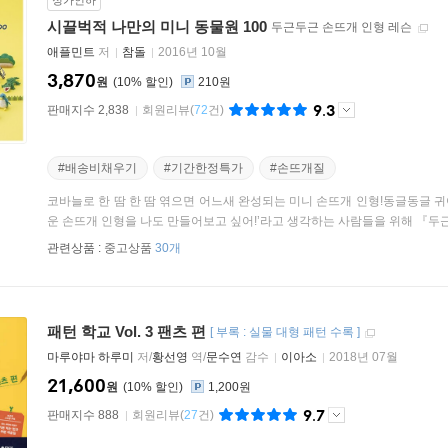
정가인하
시끌벅적 나만의 미니 동물원 100
두근두근 손뜨개 인형 레슨
애플민트
저
참돌
2016년 10월
3,870
원
10
%
210원
9.3
판매지수 2,838
회원리뷰
(
72
건)
#배송비채우기
#기간한정특가
#손뜨개질
코바늘로 한 땀 한 땀 엮으면 어느새 완성되는 미니 손뜨개 인형!동글동글 
운 손뜨개 인형을 나도 만들어보고 싶어!’라고 생각하는 사람들을 위해 『두근두
관련상품 :
중고상품
30개
패턴 학교 Vol. 3 팬츠 편
[
부록 : 실물 대형 패턴 수록
]
마루야마 하루미
저/
황선영
역/
문수연
감수
이아소
2018년 07월
21,600
원
10
%
1,200원
9.7
판매지수 888
회원리뷰
(
27
건)