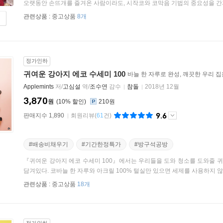
오랫동안 손뜨개를 즐겨온 사람이라도, 시작코와 코막음 기법의 중요성을 간과하
관련상품 :
중고상품
8개
정가인하
귀여운 강아지 에코 수세미 100
바늘 한 자루로 완성, 깨끗한 우리 집
Applemints
저/
고심설
역/
조수연
감수
참돌
2018년 12월
3,870
원
10
%
210원
9.6
판매지수 1,890
회원리뷰
(
61
건)
#배송비채우기
#기간한정특가
#방구석공방
『귀여운 강아지 에코 수세미 100』에서는 우리들을 도와 청소를 도와줄 귀
담겨있다. 코바늘 한 자루와 아크릴 100% 털실만 있으면 세제를 사용하지 않아
관련상품 :
중고상품
18개