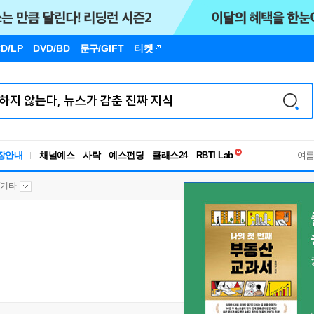
D/LP
DVD/BD
문구
/GIFT
티켓
독서유형검사
RBTI Lab
장안내
채널예스
사락
예스펀딩
클래스24
독서유형검사
여
Y/기타