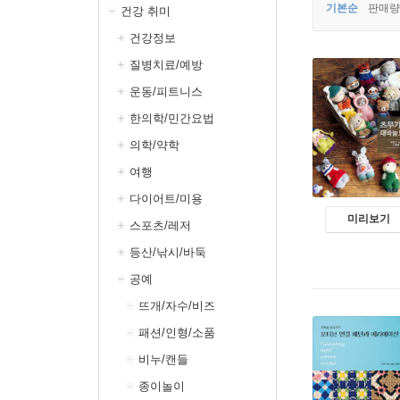
기본순
판매량
건강 취미
건강정보
질병치료/예방
운동/피트니스
한의학/민간요법
의학/약학
여행
다이어트/미용
미리보기
스포츠/레저
등산/낚시/바둑
공예
뜨개/자수/비즈
패션/인형/소품
비누/캔들
종이놀이