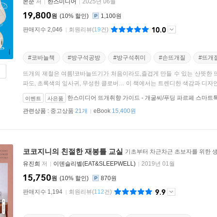
몬순
저
한스미디어
2025년 06월
19,800
원
10
%
1,100원
10.0
판매지수 2,046
회원리뷰
(
19
건)
#코바늘책
#방구석공방
#방구석취미
#손뜨개질
#뜨개
뜨개의 제철은 여름!코바늘뜨기가 처음이라도,즐겁게 만들 수 있는 산뜻한 
파도, 초록색의 잎사귀, 무성한 클로버… 이 책에서는 트렌디한 색감과 디자인으
한스미디어 뜨개취향 가이드 - 개굴씨/푸딩 파르페 스마트
이벤트
사은품
관련상품 :
중고상품
21개
eBook
15,400원
코코지니의 친절한 재봉틀 교실
기초부터 차근차근 초보자를 위한 생
유진희
저
이덴슬리벨(EAT&SLEEPWELL)
2019년 01월
15,750
원
10
%
870원
9.9
판매지수 1,194
회원리뷰
(
112
건)