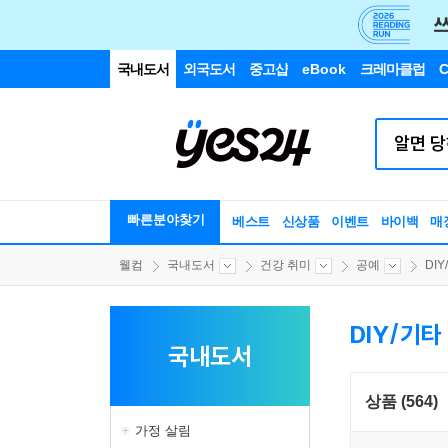
국내도서
외국도서
중고샵
eBook
크레마클럽
C
빠른분야찾기
베스트
신상품
이벤트
바이백
매
웰컴
국내도서
건강 취미
공예
DI
DIY/기타
국내도서
상품 (564)
가정 살림