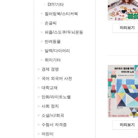
DIY/기타
컬러링북/스티커북
손글씨
미리보기
퍼즐/스도쿠/두뇌운동
반려동물
달력/다이어리
취미기타
경제 경영
국어 외국어 사전
대학교재
만화/라이트노벨
사회 정치
소설/시/희곡
수험서 자격증
미리보기
어린이