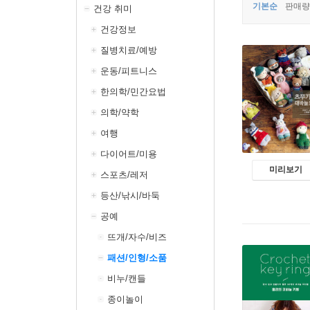
기본순
판매량
건강 취미
건강정보
질병치료/예방
운동/피트니스
한의학/민간요법
의학/약학
여행
다이어트/미용
미리보기
스포츠/레저
등산/낚시/바둑
공예
뜨개/자수/비즈
패션/인형/소품
비누/캔들
종이놀이