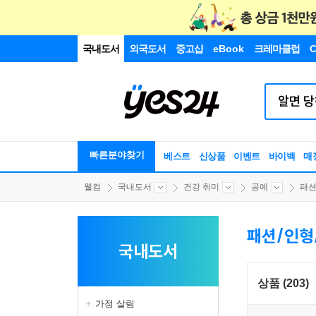
국내도서
외국도서
중고샵
eBook
크레마클럽
C
빠른분야찾기
베스트
신상품
이벤트
바이백
매
웰컴
국내도서
건강 취미
공예
패션
패션/인형
국내도서
상품 (203)
가정 살림