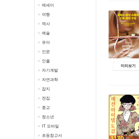
에세이
여행
역사
예술
유아
인문
인물
미리보기
자기계발
자연과학
잡지
전집
종교
청소년
IT 모바일
초등참고서