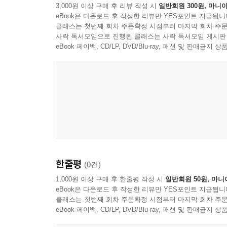
3,000원 이상 구매 후 리뷰 작성 시
일반회원 300원, 마니아
모든 아이디어는 읽는 부담 없이 사진과 제목만 봐도 
eBook은 다운로드 후 작성한 리뷰만 YES포인트 지급됩니
자신없는 살림 분야부터 펼쳐보세요.
수납 가구는 가급적 늘리지 않는다
클래스는 첫번째 회차 주문확정 시점부터 마지막 회차 주문
사락 독서모임으로 진행된 클래스는 사락 독서모임 게시판
접을 수 있는 가구는 걸어두면 깔끔
집안일 부담을 덜고 삶의 균형 찾기
eBook 페이백, CD/LP, DVD/Blu-ray, 패션 및 판매금
인형은 해먹을 이용해 거실에 띄워둔다
aki의 살림법은 “즉시 처리 + 위치 최적화 + 
어질러지는 곳 근처에 수납
부담을 덜고 아낀 시간은 반드시 ‘나를 위해’ 써
남편을 위한 전용박스 설치
여유가 생깁니다. 집안일을 줄이는 것은 결국 나 자
요가용품 세트 수납
책장을 넘기다 보면 당장 해 볼 수 있는 아이디어
이곳저곳에서 필요한 티슈는 띄워서 보관
쉬워집니다. 집안일, 이제는 노력이 아닌 요령이 필
게임기 수납은 빨리 꺼낼 수 있는 거실에
연장 코드는 자주 쓰는 곳에 후크로 걸어둔다
큰글자도서 소개
리모콘은 떼지 않아도 켜고 끌 수 있다
식탁 밑에 수납 공간을 만든다
한줄평
(0건)
리더스원의 큰글자도서는 글자가 작아 독서에 어려움을
메모지와 펜을 띄워두면 책상 위는 언제나 깔끔
단행본보다 ‘120%~150%’ 확대한 책입니다.
1,000원 이상 구매 후 한줄평 작성 시
일반회원 50원, 마니
비상조명등은 현관 근처에 띄워서 수납
eBook은 다운로드 후 작성한 리뷰만 YES포인트 지급됩니
시력이 좋지 않거나 글자가 작아 답답함을 느끼는 
헤어용품은 거실에 걸어놓는다
클래스는 첫번째 회차 주문확정 시점부터 마지막 회차 주문
뒤죽박죽 게임기는 조인트 선반으로 해결
eBook 페이백, CD/LP, DVD/Blu-ray, 패션 및 판매금
아침 시간엔 잡아당기면 빠지는 클립이 편리