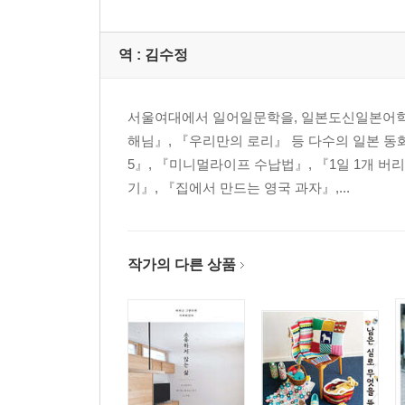
빨래는 한 발짝도 움직이지 않고 휙휙 던져넣기
실내 건조대 옆 수납장에 선풍기 수납
역 :
김수정
잠옷은 한 사이즈 크게 사서 건조기에
침대 패드는 주 1회, 월요일에 세탁
여름에는 토퍼를 통째로 빤다
서울여대에서 일어일문학을, 일본도신일본어학
세탁 진입장벽 제로의 커튼 세탁법
해님』, 『우리만의 로리』 등 다수의 일본 
수건은 개지 않고 그냥 던져넣는다
5』, 『미니멀라이프 수납법』, 『1일 1개 버
양말은 짝을 맞추지 않고 그냥 넣는다
기』, 『집에서 만드는 영국 과자』,...
빨래집게를 바꾸면 훨씬 편하다
건조기만 있으면 여분 운동화는 필요 없다
자주 쓰는 분말 표백제는 세탁기 옆면에
작가의 다른 상품
착 접을 수 있는 작은 건조대 설치
햇볕이 잘 드는 데드 스페이스 건조장으로 활용
젖은 수건 말릴 때 상인방 후크 활용
column 02 빨래 개기를 최대한 줄였습니다