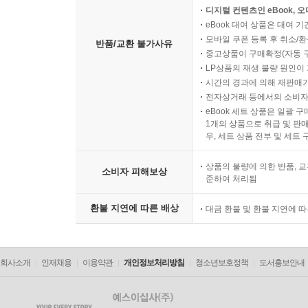
디지털 컨텐츠인 eBook, 
욕실 안에도 일용품 재고는 최소한만 보관
eBook 대여 상품은 대여 기
세면 아이템을 띄워 1초 만에 정리
모바일 쿠폰 등록 후 취소/환
반품/교환 불가사유
화장지는 압축봉 수납으로 쉽게 꺼내기
중고상품이 구매확정(자동 
LP상품의 재생 불량 원인이 기
공간을 알차게 세면대 하부장 수납
시간의 경과에 의해 재판매가
세면대 안쪽과 문을 활용 수납 공간 늘리기
전자상거래 등에서의 소비자
세탁 전 옷과 양말 보관함을 세탁기에 띄운다
eBook 세트 상품은 일괄 
한손 계량 세제통으로 부담 줄이기
1개의 상품으로 취급 및 판매
우, 세트 상품 전부 및 세트
세수 아이템은 세탁기 옆면 수납
바디워시는 자석 홀더로 벽에 붙이기
상품의 불량에 의한 반품, 교
소비자 피해보상
아로마 램프 바로 옆에 아로마 오일 수납
준하여 처리됨
높은 곳 라벨링은 이미지 + 글자 태그
환불 지연에 따른 배상
대금 환불 및 환불 지연에 
관혼상제 용품 모아두기
소프트박스 라벨링은 패브릭용 테이프로
옷은 억지로 줄이지 않고 색상별로 걸기
회사소개
인재채용
이용약관
개인정보처리방침
청소년보호정책
도서홍보안내
가방 2개를 걸 수 있는 행거로 공간 절약
환절기에는 여유로운 수납으로 옷 관리
가늘고 긴 메이크업 제품은 칸막이로 세우기