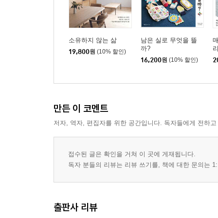
제3장
스트레스 제로
요리 요령
소유하지 않는 삶
남은 실로 무엇을 뜰
매
까?
19,800
원
(10% 할인)
소량의 식재료는 주방 가위로 자른다
16,200
원
(10% 할인)
2
된장국은 저녁에 넉넉하게 만들어 아침엔 데우기만
조리 도구는 1초면 꺼낼 수 있다
매일 쓰는 조리 도구 오른손만 움직여 꺼내기
눈금선 있는 조리 도구로 분량 재는 수고 줄이기
만든 이 코멘트
최소한의 이동으로 밥 짓기
저자, 역자, 편집자를 위한 공간입니다. 독자들에게 전하고
주걱을 걸어두면 1초 쓸 수 있다
밥솥을 쓰지 않을 때는 안에 넣어 깔끔하게
접수된 글은 확인을 거쳐 이 곳에 게재됩니다.
조미료는 옮겨 담지 않고 스티커 붙여 관리
독자 분들의 리뷰는 리뷰 쓰기를, 책에 대한 문의는 1:
삼각 수납으로 쉽게 차 끓이기
1석 3조로 활용하는 캡오프너
토스터 옆에 집게 수납
출판사 리뷰
프라이팬은 마음에 드는 것 반복 구매