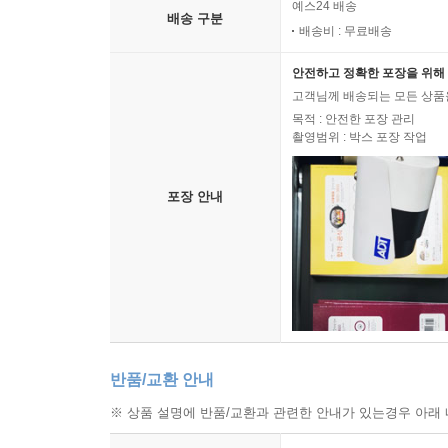
예스24 배송
생활용품은 사용 빈도에 따라 구분 수납
배송 구분
배송비 : 무료배송
라벨기 물품은 용도와 장소에 따라 구분
자주 쓰는 식기는 칸막이 선반으로 넣고 꺼내기 쉽
안전하고 정확한 포장을 위해 
발 지압 매트는 사각지대에
고객님께 배송되는 모든 상품을
4인 가족용 식기 1분 만에 정리
목적 : 안전한 포장 관리
촬영범위 : 박스 포장 작업
냉장고 옆 15cm 틈새 청소 도구 수납
높은 곳 케이스는 손잡이 달아 꺼내기 쉽게
배수구망은 젖은 손으로도 꺼낼 수 있게
포장 안내
조미료 케이스지만 치즈 보관 안성맞춤
냉장고는 바구니 없이 쓰고 꽉 채워 넣지 않는다
한눈에 알아볼 수 있게 식료품 배치
쿠킹호일은 토스터 아래 대기 중
토치는 주방 서랍 속에
물병과 스트랩은 따로 수납
빵 수납함에 밀봉 집게를 스탠바이
반품/교환 안내
처방약은 전용파우치로 종류별 수납
※ 상품 설명에 반품/교환과 관련한 안내가 있는경우 아래 
칸막이로 약의 제자리를 만든다