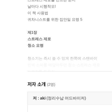
날마다 시행착오!
이 책 사용법
귀차니스트를 위한 집안일 요령 5
제1장
스트레스 제로
청소 요령
청소기는 즉시 쓸 수 있게 한쪽에 스탠바이
빈백 소파를 매달아두면 청소 스트레스 제로
쓰레기통 띄우기
텔레비전 먼지 보이면 바로 청소
저자 소개
물티슈는 앉아서 꺼낼 수 있는 위치에
(2명)
바닥 청소는 로봇 청소기에게
잠 잘 때 빨래 실내 건조
저 :
aki
(정리수납 어드바이저)
크리스마스 트리는 걸어서 장식
현관 청소 도구는 신발장 문 뒷면에