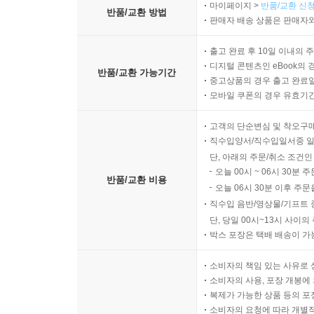
파묻히기 쉬운 소품은 망사 수납 주머니에
마이페이지 >
반품/교환 신청
반품/교환 방법
잠자리에 들기 전 붙일 수 있는 파스 수납
판매자 배송 상품은 판매자와
아이들 병원 관련 용품 세트 수납
출고 완료 후 10일 이내의 
가끔 쓰는 진료카드는 개인별 수납
디지털 콘텐츠인 eBook의 
반품/교환 가능기간
청소가 쉬워지는 현관의 띄우는 수납
중고상품의 경우 출고 완료일
마스크는 현관 서랍에 세로 수납
모바일 쿠폰의 경우 유효기간(
나무 발판에 바퀴를 달아 신발 정리
고객의 단순변심 및 착오구
도장과 포스트잇은 케이스에 한꺼번에 보관
직수입양서/직수입일서중 일
긴 우산과 공은 바에 매달아 수납
단, 아래의 주문/취소 조건인
신발 수납용품은 오래 쓸 수 있는 것으로
오늘 00시 ~ 06시 30분 
반품/교환 비용
현관 수납의 기본은 1아이템 1상자
오늘 06시 30분 이후 주문
쉽게 빠지는 후크는 매직테이프로 고정
직수입 음반/영상물/기프트 
파일 박스가 어긋나면 매직테이프로
단, 당일 00시~13시 사이
박스 포장은 택배 배송이 가
자주 쓰는 테이프류는 쓰는 곳 근처에
충전 코드는 케이블 홀더로 늘어짐 해결
소비자의 책임 있는 사유로 
확인이 필요한 서류는 거실에 붙여둔다
소비자의 사용, 포장 개봉에 
외출할 때 가지고 나갈 서류는 현관문에
복제가 가능한 상품 등의 포장을 
소비자의 요청에 따라 개별
손씻기 아이템은 세면대에 띄워둔다