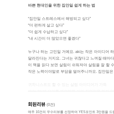
식기세척기 세제 케이스 사용량 라벨링
바쁜 현대인을 위한 집안일 쉽게 하는 법
도시락 용품 모아서 수납
한 걸음도 움직이지 않고 주먹밥 만들기
“집안일 스트레스에서 해방되고 싶다”
자주 쓰는 것은 후드 근처에 띄워서 수납
“더 편하게 살고 싶다”
건전지는 가스레인지 근처에 보관
“더 쉽게 수납하고 싶다”
쓸 때도 정리할 때도 간편한 수저 수납
“내 시간이 더 많았으면 좋겠다”
베이킹용품은 상부장 보관
비닐봉지 100장을 쓰레기통으로 사용
누구나 하는 고민일 거예요. aki는 작은 아이디어
주방용품은 케이스 + 박스 수납
달라진다는 거지요. 그녀는 귀찮다고 느껴질 때마다 
보관용기는 유리 제품으로
이 책을 읽다 보면 살림이 쉬워져야 살림을 잘 할 수
종이접시와 BBQ용품은 식기장 안에
작은 노력이야말로 부담을 덜어주니까요. 집안일은 1
일회용품 여분은 식기장 위에
귀차니스트도 할 수 있는 살림 아이디어가 가득
column 03 요리는 최단 시간에 끝낸다
aki는 “이제 요리를 제외하면 거의 집안일을 하지 
마음까지 줄여주는 청소 도구 배치법, 빨래를 하고 널
제4장
회원리뷰
읽던 책 수납할 공간 만들기, 한손으로 누르면 되
(0건)
스트레스 제로
스트레스 없애기, 기억하지 않아도 되는 메시지 수납
매주 10건의 우수리뷰를 선정하여 YES포인트 3만원을 드
정리 요령