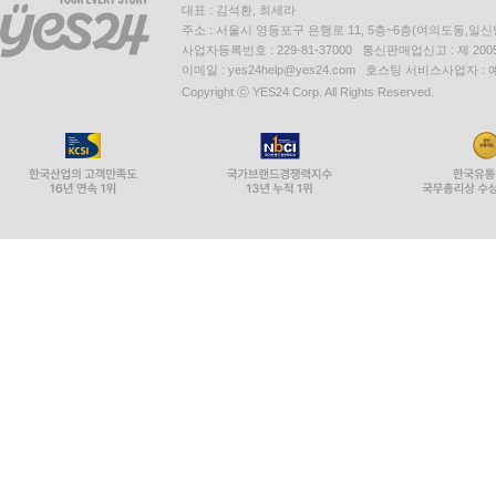
대표 : 김석환, 최세라
머리끈은 서랍 옆면에
주소 : 서울시 영등포구 은행로 11, 5층~6층(여의도동,일신
액세서리는 외출 준비 동선에 오픈 수납
사업자등록번호 : 229-81-37000 통신판매업신고 : 제 200
이메일 : yes24help@yes24.com 호스팅 서비스사업자 :
가끔 착용하는 액세서리는 케이스 보관
Copyright ⓒ YES24 Corp. All Rights Reserved.
자잘한 물건 수납은 얕고 칸막이 있는 케이스
쇼핑백은 무리없이 보관할 수 있다면 버리지 않아도
깊이가 있는 상자로 서랍 수납력 높이기
바퀴를 달면 상자 이동이 편하다
사용 빈도가 낮은 물건은 골판지 상자에
남겨두고 싶은 아이 옷은 추억 상자에 보관
가끔 쓰는 커트러리는 따로 수납
잘 안 쓰는 식기는 상자에 담아 그릇장 맨 밑에
맥주 재고는 박스째 냉장고 옆 수납
주방 맨 윗서랍에는 식품과 생활용품 함께 보관
필요한 문구를 북엔드에 붙여서 수납
바나나는 후크로 제자리를 만든다
가끔 쓰는 튀김 세트는 큰 냄비 안에