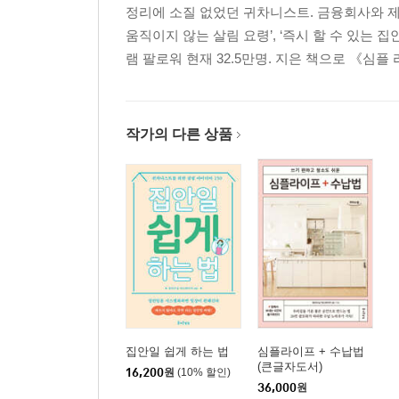
정리에 소질 없었던 귀차니스트. 금융회사와 제
냉장고는 쉽게 움직일 수 있기 때문에 5분이면 밑
움직이지 않는 살림 요령’, ‘즉시 할 수 있는
싱크대 주변 물건은 방치 청소로 반짝반짝
램 팔로워 현재 32.5만명. 지은 책으로 《심플
세면대 거름망은 스테인레스로
화장실 청소 도구는 바로 손에 잡을 수 있게
전용세제 없이 배수구 청소
스펀지는 세면대 바로 옆에
작가의 다른 상품
멜라민 스펀지 자리 만들기
청소용 수건 말릴 곳 만들기
욕실에서 쓰는 것은 모두 벽에 건다!
욕실 고무패킹 곰팡이는 표백제 + 전분
column 01 매일 청소 루틴
제2장
스트레스 제로
집안일 쉽게 하는 법
심플라이프 + 수납법
세탁 요령
(큰글자도서)
16,200
원
(10% 할인)
36,000
원