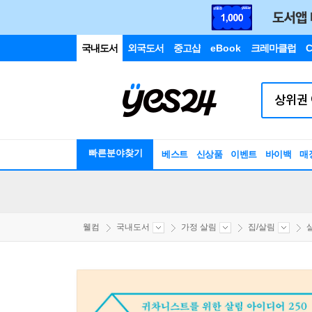
국내도서
외국도서
중고샵
eBook
크레마클럽
C
빠른분야찾기
베스트
신상품
이벤트
바이백
매
웰컴
국내도서
가정 살림
집/살림